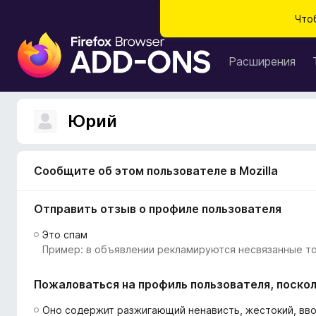
Что
Д
о
Расширения
п
о
л
Юрий
н
е
н
Сообщите об этом пользователе в Mozilla
и
я
Отправить отзыв о профиле пользователя
д
л
Это спам
я
Пример: в объявлении рекламируются несвязанные то
б
р
Пожаловаться на профиль пользователя, поскол
а
у
Оно содержит разжигающий ненависть, жестокий, вв