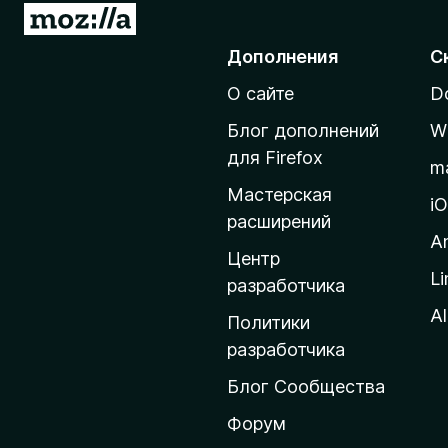
П
)
е
Дополнения
С
р
О сайте
D
е
й
Блог дополнений
W
т
для Firefox
m
и
Мастерская
н
i
расширений
а
A
д
Центр
Li
о
разработчика
м
Al
Политики
а
разработчика
ш
Блог Сообщества
н
ю
Форум
ю