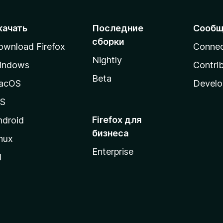
качать
Последние
Сообщ
сборки
ownload Firefox
Conne
Nightly
indows
Contri
Beta
acOS
Develo
OS
Firefox для
ndroid
бизнеса
nux
Enterprise
l