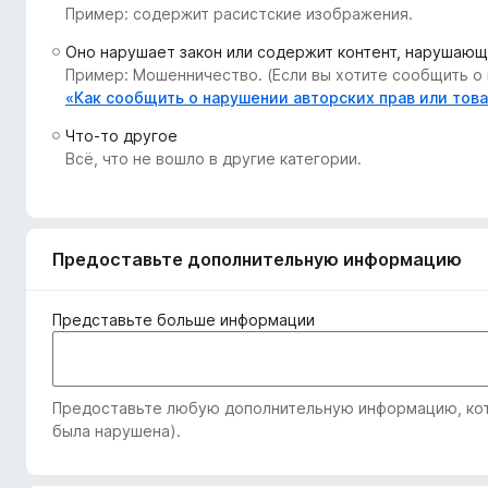
Пример: содержит расистские изображения.
з
е
Оно нарушает закон или содержит контент, нарушающ
р
Пример: Мошенничество. (Если вы хотите сообщить о 
а
«Как сообщить о нарушении авторских прав или тов
F
Что-то другое
i
Всё, что не вошло в другие категории.
r
e
f
o
Предоставьте дополнительную информацию
x
Представьте больше информации
Предоставьте любую дополнительную информацию, кото
была нарушена).