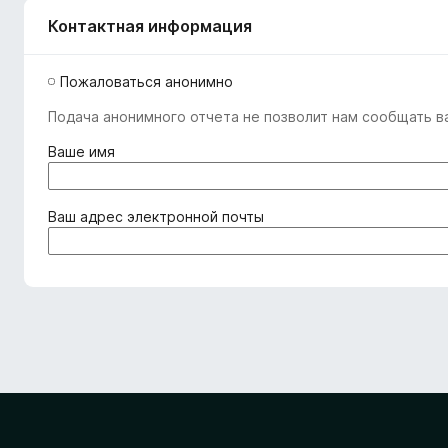
Контактная информация
Пожаловаться анонимно
Подача анонимного отчета не позволит нам сообщать ва
(
Ваше имя
о
б
я
(
Ваш адрес электронной почты
з
о
а
б
т
я
е
з
л
а
ь
т
н
е
о
л
)
ь
н
о