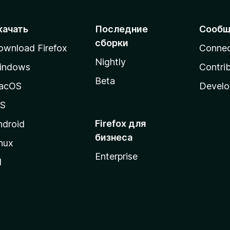
качать
Последние
Сообщ
сборки
ownload Firefox
Conne
Nightly
indows
Contri
Beta
acOS
Develo
OS
Firefox для
ndroid
бизнеса
nux
Enterprise
l