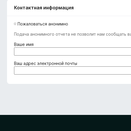
Контактная информация
Пожаловаться анонимно
Подача анонимного отчета не позволит нам сообщать ва
(
Ваше имя
о
б
я
(
Ваш адрес электронной почты
з
о
а
б
т
я
е
з
л
а
ь
т
н
е
о
л
)
ь
н
о