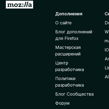
П
)
е
Дополнения
С
р
О сайте
D
е
й
Блог дополнений
W
т
для Firefox
m
и
Мастерская
н
i
расширений
а
A
д
Центр
Li
о
разработчика
м
Al
Политики
а
разработчика
ш
Блог Сообщества
н
ю
Форум
ю