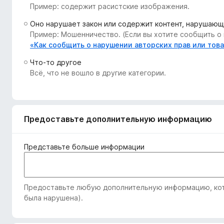
Пример: содержит расистские изображения.
з
е
Оно нарушает закон или содержит контент, нарушающ
р
Пример: Мошенничество. (Если вы хотите сообщить о 
а
«Как сообщить о нарушении авторских прав или тов
F
Что-то другое
i
Всё, что не вошло в другие категории.
r
e
f
o
Предоставьте дополнительную информацию
x
Представьте больше информации
Предоставьте любую дополнительную информацию, кото
была нарушена).