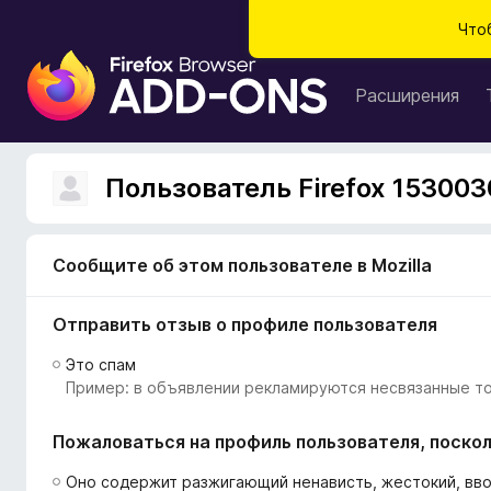
Что
Д
о
Расширения
п
о
л
Пользователь Firefox 153003
н
е
н
Сообщите об этом пользователе в Mozilla
и
я
Отправить отзыв о профиле пользователя
д
л
Это спам
я
Пример: в объявлении рекламируются несвязанные то
б
р
Пожаловаться на профиль пользователя, поскол
а
у
Оно содержит разжигающий ненависть, жестокий, вв