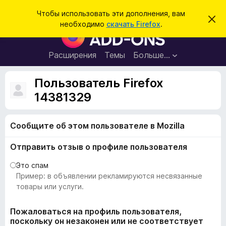
П
Войти
Чтобы использовать эти дополнения, вам
С
о
необходимо
скачать Firefox
.
к
Д
и
р
о
ы
с
т
п
Расширения
Темы
Больше…
к
ь
о
э
т
л
Пользователь Firefox
о
н
у
14381329
в
е
е
н
д
о
Сообщите об этом пользователе в Mozilla
и
м
я
л
Отправить отзыв о профиле пользователя
е
д
н
л
и
Это спам
е
я
Пример: в объявлении рекламируются несвязанные
б
товары или услуги.
р
а
Пожаловаться на профиль пользователя,
поскольку он незаконен или не соответствует
у