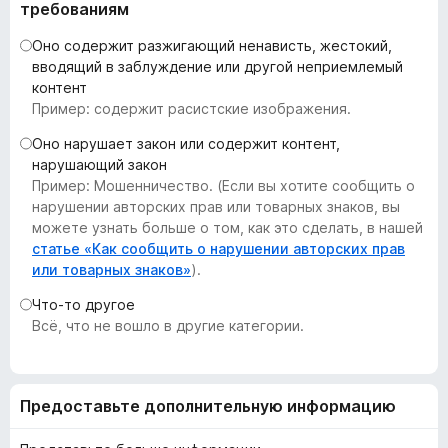
требованиям
з
е
Оно содержит разжигающий ненависть, жестокий,
р
вводящий в заблуждение или другой неприемлемый
контент
а
Пример: содержит расистские изображения.
F
i
Оно нарушает закон или содержит контент,
r
нарушающий закон
e
Пример: Мошенничество. (Если вы хотите сообщить о
нарушении авторских прав или товарных знаков, вы
f
можете узнать больше о том, как это сделать, в нашей
o
статье «Как сообщить о нарушении авторских прав
x
или товарных знаков»
).
Что-то другое
Всё, что не вошло в другие категории.
Предоставьте дополнительную информацию