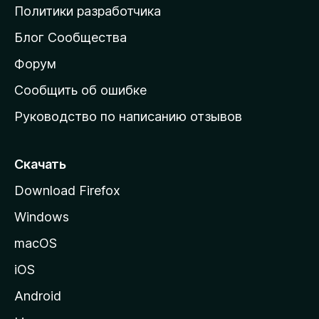
о
Политики разработчика
м
Блог Сообщества
а
ш
Форум
н
Сообщить об ошибке
ю
Руководство по написанию отзывов
ю
с
т
Скачать
р
Download Firefox
а
Windows
н
и
macOS
ц
iOS
у
M
Android
o