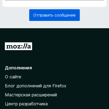
а
б
т
я
е
з
Отправить сообщение
л
а
ь
т
н
е
о
л
)
ь
н
П
о
е
)
р
е
Дополнения
й
О сайте
т
и
Блог дополнений для Firefox
н
Мастерская расширений
а
Центр разработчика
д