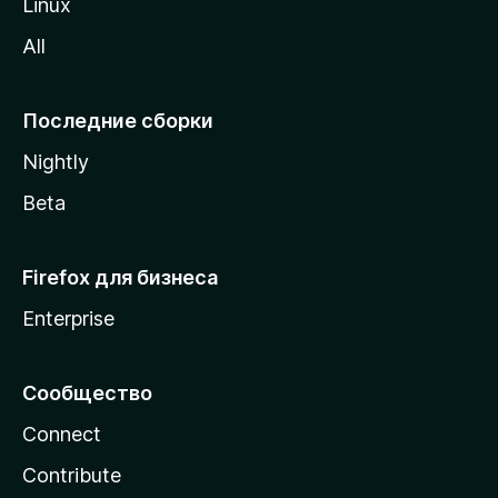
Linux
z
All
i
l
l
Последние сборки
a
Nightly
Beta
Firefox для бизнеса
Enterprise
Сообщество
Connect
Contribute