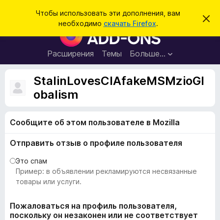
П
Войти
Чтобы использовать эти дополнения, вам
С
о
необходимо
скачать Firefox
.
к
Д
и
р
о
ы
с
т
п
Расширения
Темы
Больше…
к
ь
о
э
т
л
StalinLovesCIAfakeMSMzioGl
о
н
у
obalism
в
е
е
н
д
о
Сообщите об этом пользователе в Mozilla
и
м
я
л
Отправить отзыв о профиле пользователя
е
д
н
л
и
Это спам
е
я
Пример: в объявлении рекламируются несвязанные
б
товары или услуги.
р
а
Пожаловаться на профиль пользователя,
поскольку он незаконен или не соответствует
у