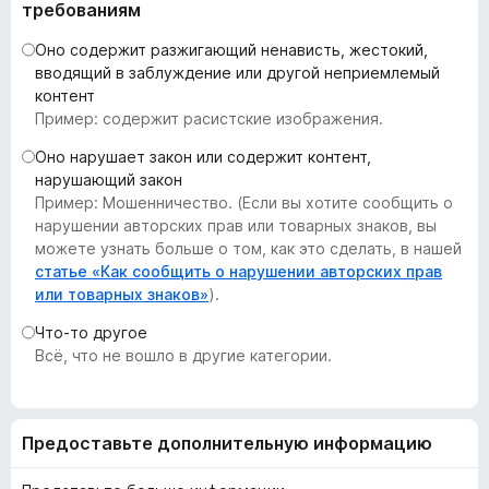
требованиям
з
е
Оно содержит разжигающий ненависть, жестокий,
р
вводящий в заблуждение или другой неприемлемый
контент
а
Пример: содержит расистские изображения.
F
i
Оно нарушает закон или содержит контент,
r
нарушающий закон
e
Пример: Мошенничество. (Если вы хотите сообщить о
нарушении авторских прав или товарных знаков, вы
f
можете узнать больше о том, как это сделать, в нашей
o
статье «Как сообщить о нарушении авторских прав
x
или товарных знаков»
).
Что-то другое
Всё, что не вошло в другие категории.
Предоставьте дополнительную информацию