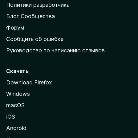
о
Политики разработчика
м
Блог Сообщества
а
ш
Форум
н
Сообщить об ошибке
ю
Руководство по написанию отзывов
ю
с
т
Скачать
р
Download Firefox
а
Windows
н
и
macOS
ц
iOS
у
M
Android
o