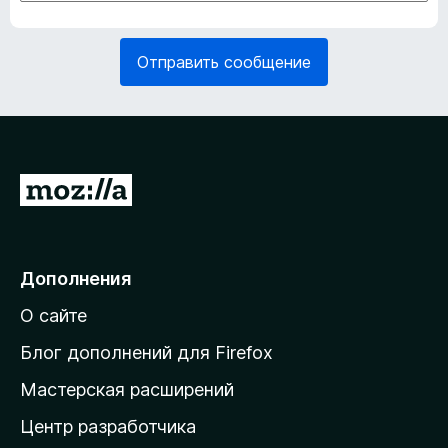
а
б
т
я
е
з
Отправить сообщение
л
а
ь
т
н
е
о
л
)
ь
н
П
о
е
)
р
е
Дополнения
й
О сайте
т
и
Блог дополнений для Firefox
н
Мастерская расширений
а
Центр разработчика
д