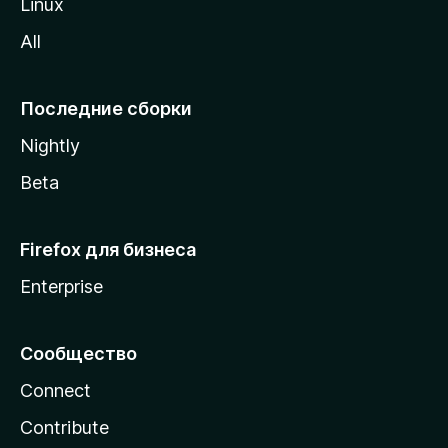
Linux
z
All
i
l
l
Последние сборки
a
Nightly
Beta
Firefox для бизнеса
Enterprise
Сообщество
Connect
Contribute