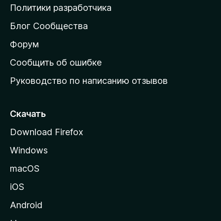
о
Политики разработчика
м
Блог Сообщества
а
ш
Форум
н
Сообщить об ошибке
ю
Руководство по написанию отзывов
ю
с
т
Скачать
р
Download Firefox
а
Windows
н
и
macOS
ц
iOS
у
M
Android
o