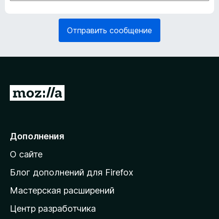
а
б
т
я
е
з
Отправить сообщение
л
а
ь
т
н
е
о
л
)
ь
н
П
о
е
)
р
е
Дополнения
й
О сайте
т
и
Блог дополнений для Firefox
н
Мастерская расширений
а
Центр разработчика
д