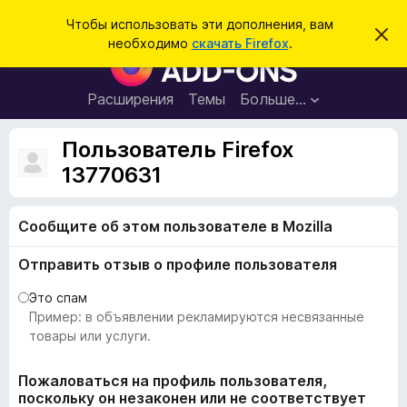
П
Войти
Чтобы использовать эти дополнения, вам
С
о
необходимо
скачать Firefox
.
к
Д
и
р
о
ы
с
т
п
Расширения
Темы
Больше…
к
ь
о
э
т
л
Пользователь Firefox
о
н
у
13770631
в
е
е
н
д
о
Сообщите об этом пользователе в Mozilla
и
м
я
л
Отправить отзыв о профиле пользователя
е
д
н
л
и
Это спам
е
я
Пример: в объявлении рекламируются несвязанные
б
товары или услуги.
р
а
Пожаловаться на профиль пользователя,
поскольку он незаконен или не соответствует
у