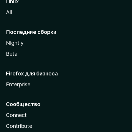
Linux
z
All
i
l
l
Последние сборки
a
Nightly
Beta
Firefox для бизнеса
Enterprise
Сообщество
Connect
Contribute