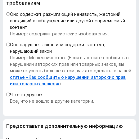
требованиям
з
е
Оно содержит разжигающий ненависть, жестокий,
р
вводящий в заблуждение или другой неприемлемый
контент
а
Пример: содержит расистские изображения.
F
i
Оно нарушает закон или содержит контент,
r
нарушающий закон
e
Пример: Мошенничество. (Если вы хотите сообщить о
нарушении авторских прав или товарных знаков, вы
f
можете узнать больше о том, как это сделать, в нашей
o
статье «Как сообщить о нарушении авторских прав
x
или товарных знаков»
).
Что-то другое
Всё, что не вошло в другие категории.
Предоставьте дополнительную информацию