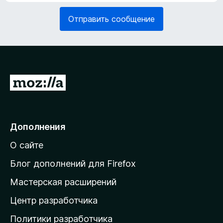
я
е
з
Отправить сообщение
л
а
ь
т
н
е
о
л
)
ь
н
П
о
е
)
р
е
Дополнения
й
О сайте
т
и
Блог дополнений для Firefox
н
Мастерская расширений
а
Центр разработчика
д
о
Политики разработчика