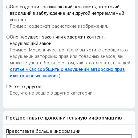
з
Оно содержит разжигающий ненависть, жестокий,
е
вводящий в заблуждение или другой неприемлемый
контент
р
Пример: содержит расистские изображения.
а
F
Оно нарушает закон или содержит контент,
i
нарушающий закон
r
Пример: Мошенничество. (Если вы хотите сообщить о
нарушении авторских прав или товарных знаков, вы
e
можете узнать больше о том, как это сделать, в нашей
f
статье «Как сообщить о нарушении авторских прав
o
или товарных знаков»
).
x
Что-то другое
Всё, что не вошло в другие категории.
Предоставьте дополнительную информацию
Представьте больше информации