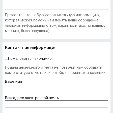
Предоставьте любую дополнительную информацию,
которая может помочь нам понять ваше сообщение
(включая информацию о том, какая политика, по вашему
мнению, была нарушена).
Контактная информация
Пожаловаться анонимно
Подача анонимного отчета не позволит нам сообщать
вам о статусе отчета или о любых вариантах апелляции.
(
Ваше имя
о
б
я
(
Ваш адрес электронной почты
з
о
а
б
т