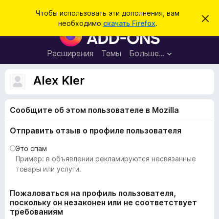
П
Войти
Чтобы использовать эти дополнения, вам
С
о
необходимо
скачать Firefox
.
к
Д
и
р
о
ы
с
т
п
Расширения
Темы
Больше…
к
ь
о
э
т
л
Alex Kler
о
н
у
в
е
е
Сообщите об этом пользователе в Mozilla
н
д
о
и
м
Отправить отзыв о профиле пользователя
я
л
е
д
Это спам
н
л
Пример: в объявлении рекламируются несвязанные
и
е
я
товары или услуги.
б
р
Пожаловаться на профиль пользователя,
поскольку он незаконен или не соответствует
а
требованиям
у