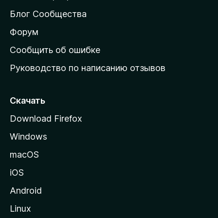
м
Блог Сообщества
а
ш
Форум
н
Сообщить об ошибке
ю
Руководство по написанию отзывов
ю
с
т
Скачать
р
Download Firefox
а
Windows
н
и
macOS
ц
iOS
у
M
Android
o
Linux
z