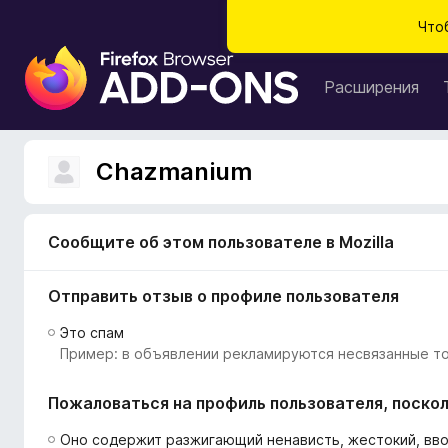
Что
Д
о
Расширения
п
о
л
Chazmanium
н
е
н
Сообщите об этом пользователе в Mozilla
и
я
Отправить отзыв о профиле пользователя
д
л
Это спам
я
Пример: в объявлении рекламируются несвязанные то
б
р
Пожаловаться на профиль пользователя, поскол
а
у
Оно содержит разжигающий ненависть, жестокий, вв