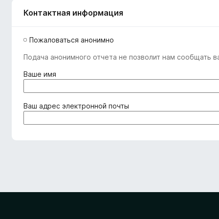
Контактная информация
Пожаловаться анонимно
Подача анонимного отчета не позволит нам сообщать ва
(
Ваше имя
о
б
я
(
Ваш адрес электронной почты
з
о
а
б
т
я
е
з
л
а
ь
т
н
е
о
л
)
ь
н
о