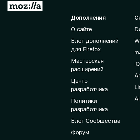
П
)
е
Дополнения
С
р
О сайте
D
е
й
Блог дополнений
W
т
для Firefox
m
и
Мастерская
н
i
расширений
а
A
д
Центр
Li
о
разработчика
м
Al
Политики
а
разработчика
ш
Блог Сообщества
н
ю
Форум
ю