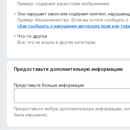
Пример: содержит расистские изображения.
з
е
Оно нарушает закон или содержит контент, нарушающ
р
Пример: Мошенничество. (Если вы хотите сообщить о 
а
«Как сообщить о нарушении авторских прав или тов
F
Что-то другое
i
Всё, что не вошло в другие категории.
r
e
f
o
Предоставьте дополнительную информацию
x
Представьте больше информации
Предоставьте любую дополнительную информацию, кото
была нарушена).