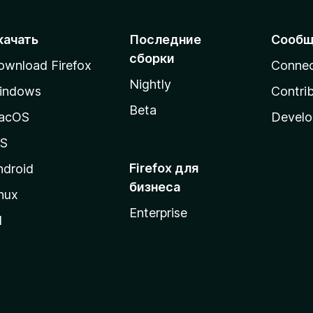
качать
Последние
Сообщ
сборки
ownload Firefox
Conne
Nightly
indows
Contri
Beta
acOS
Develo
OS
Firefox для
ndroid
бизнеса
nux
Enterprise
l