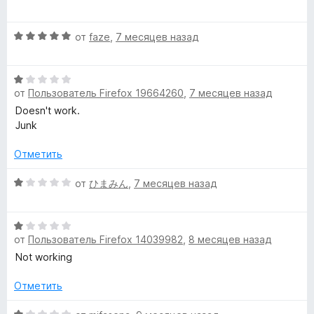
5
ц
r
н
1
е
о
и
О
н
от
faze
,
7 месяцев назад
н
з
»
ц
е
а
5
е
н
1
О
н
о
и
от
Пользователь Firefox 19664260
,
7 месяцев назад
ц
е
н
з
е
н
а
Doesn't work.
5
н
о
1
Junk
е
н
и
н
а
Отметить
з
о
5
5
н
О
и
от
ひまみん
,
7 месяцев назад
а
ц
з
1
е
5
О
и
н
от
Пользователь Firefox 14039982
,
8 месяцев назад
ц
з
е
е
5
н
Not working
н
о
е
н
Отметить
н
а