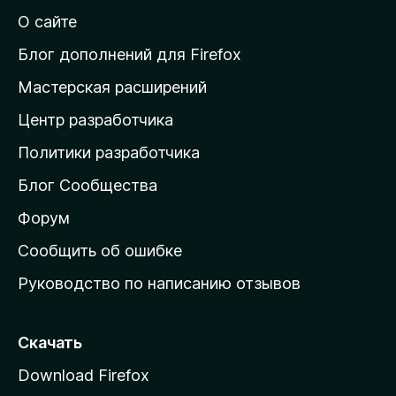
й
О сайте
т
и
Блог дополнений для Firefox
н
Мастерская расширений
а
Центр разработчика
д
о
Политики разработчика
м
Блог Сообщества
а
ш
Форум
н
Сообщить об ошибке
ю
Руководство по написанию отзывов
ю
с
т
Скачать
р
Download Firefox
а