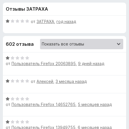
н
и
з
Отзывы ЗАТРАХА
з
е
а
5
р
О
от
ЗАТРАХА
,
год назад
а
«
ц
F
е
н
i
Y
602 отзыва
е
r
н
e
o
о
О
f
н
от
Пользователь Firefox 20063895
,
9 дней назад
ц
o
u
а
е
x
1
н
О
от
Алексей
,
3 месяца назад
и
е
T
ц
з
н
е
5
о
u
О
н
н
от
Пользователь Firefox 14652765
,
5 месяцев назад
ц
е
а
b
е
н
1
н
о
и
О
е
н
e
з
от
Пользователь Firefox 13949755
,
6 месяцев назад
ц