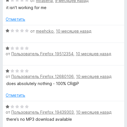
о
О
1
от
mifasena
,
9 месяцев назад
н
ц
и
it isn't working for me
а
е
з
1
н
5
Отметить
и
е
з
н
О
от
meehcko
,
10 месяцев назад
5
о
ц
н
е
а
О
н
1
от
Пользователь Firefox 19512354
,
10 месяцев назад
ц
е
и
е
н
з
н
о
О
5
е
н
от
Пользователь Firefox 12680106
,
10 месяцев назад
ц
н
а
е
does absolutely nothing - 100% CR@P
о
1
н
н
и
е
Отметить
а
з
н
1
5
о
О
и
от
Пользователь Firefox 19439303
,
10 месяцев назад
н
ц
з
а
е
there’s no MP3 download available
5
1
н