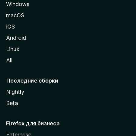
Windows
н
и
macOS
ц
iOS
у
M
Android
o
Linux
z
All
i
l
l
Последние сборки
a
Nightly
Beta
Firefox для бизнеса
Enterprise