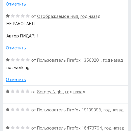
и
е
Отметить
з
н
5
о
О
от
Отображаемое имя
,
год назад
н
ц
НЕ РАБОТАЕТ!
а
е
1
н
Автор ПИДАР!!!
и
е
з
н
Отметить
5
о
н
О
от
Пользователь Firefox 13563201
,
год назад
а
ц
not working
1
е
и
н
Отметить
з
е
5
н
О
от
Sergey Night
,
год назад
о
ц
н
е
а
О
н
от
Пользователь Firefox 19139398
,
год назад
1
ц
е
и
е
н
з
О
н
от
Пользователь Firefox 16473794
,
год назад
о