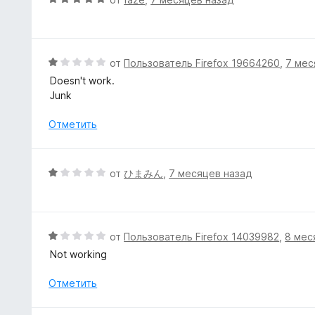
1
н
ц
и
о
е
з
н
н
5
а
е
О
от
Пользователь Firefox 19664260
,
7 мес
1
н
ц
Doesn't work.
и
о
е
Junk
з
н
н
5
а
е
Отметить
5
н
и
о
з
н
О
от
ひまみん
,
7 месяцев назад
5
а
ц
1
е
и
н
з
е
О
от
Пользователь Firefox 14039982
,
8 мес
5
н
ц
Not working
о
е
н
н
Отметить
а
е
1
н