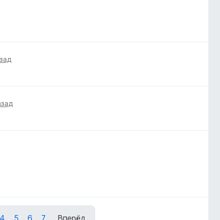
азад
азад
4
5
6
7
Вперёд