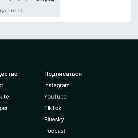
ца 1 из 25
ество
Подписаться
ct
Instagram
bute
YouTube
per
TikTok
Bluesky
Podcast