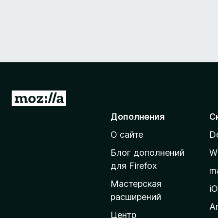
П
е
Дополнения
С
р
О сайте
D
е
й
Блог дополнений
W
т
для Firefox
m
и
Мастерская
н
i
расширений
а
A
д
Центр