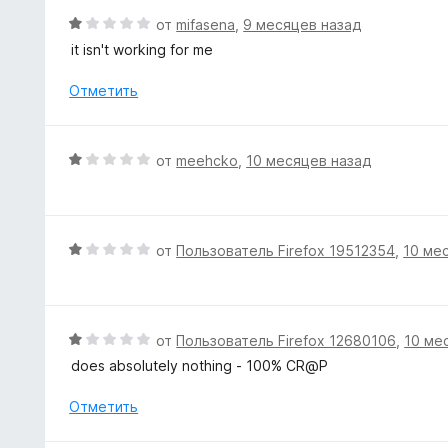
и
о
О
от
mifasena
,
9 месяцев назад
з
н
ц
5
it isn't working for me
а
е
1
н
Отметить
и
е
з
н
5
о
О
от
meehcko
,
10 месяцев назад
н
ц
а
е
1
н
и
е
О
от
Пользователь Firefox 19512354
,
10 ме
з
н
ц
5
о
е
н
н
а
е
О
от
Пользователь Firefox 12680106
,
10 ме
1
н
ц
does absolutely nothing - 100% CR@P
и
о
е
з
н
н
Отметить
5
а
е
1
н