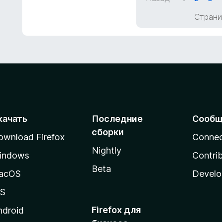
5
а
Страни
1
и
з
5
качать
Последние
Сообщ
сборки
ownload Firefox
Conne
Nightly
indows
Contri
Beta
acOS
Develo
OS
Firefox для
ndroid