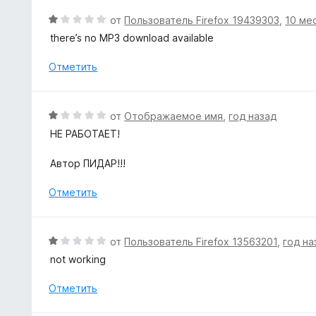
и
о
О
от
Пользователь Firefox 19439303
,
10 ме
з
н
ц
5
there’s no MP3 download available
а
е
1
н
Отметить
и
е
з
н
5
о
О
от
Отображаемое имя
,
год назад
н
ц
НЕ РАБОТАЕТ!
а
е
1
н
Автор ПИДАР!!!
и
е
з
н
Отметить
5
о
н
а
О
от
Пользователь Firefox 13563201
,
год на
1
ц
not working
и
е
з
н
Отметить
5
е
н