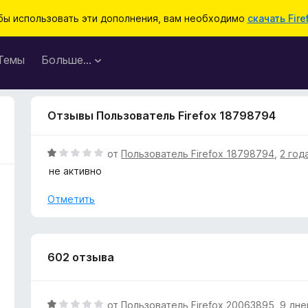
бы использовать эти дополнения, вам необходимо
скачать Fire
Темы
Больше…
Отзывы Пользователь Firefox 18798794
О
от
Пользователь Firefox 18798794
,
2 год
ц
не активно
е
н
Отметить
е
н
о
н
602 отзыва
а
1
и
О
от
Пользователь Firefox 20063895
,
9 дне