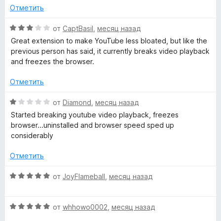
о
s
Отметить
н
а
О
от
CaptBasil
,
месяц назад
»
5
ц
Great extension to make YouTube less bloated, but like the
и
е
previous person has said, it currently breaks video playback
з
н
and freezes the browser.
5
е
н
Отметить
о
н
О
от
Diamond
,
месяц назад
а
ц
Started breaking youtube video playback, freezes
3
е
browser...uninstalled and browser speed sped up
и
н
considerably
з
е
5
н
Отметить
о
н
О
от
JoyFlameball
,
месяц назад
а
ц
1
е
и
О
н
от
whhowo0002
,
месяц назад
з
ц
е