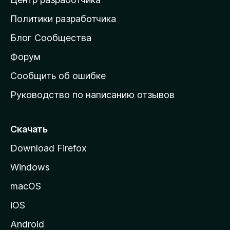
д
о
Политики разработчика
м
Блог Сообщества
а
ш
Форум
н
Сообщить об ошибке
ю
Руководство по написанию отзывов
ю
с
т
Скачать
р
Download Firefox
а
Windows
н
и
macOS
ц
iOS
у
M
Android