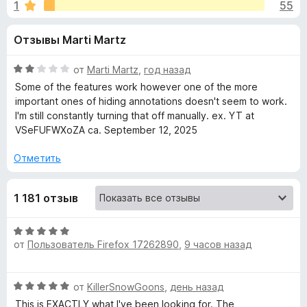
н
1
55
4
з
,
е
а
Отзывы Marti Martz
6
р
и
а
«
з
О
от
Marti Martz
,
год назад
F
5
ц
Some of the features work however one of the more
i
U
е
important ones of hiding annotations doesn't seem to work.
r
н
I'm still constantly turning that off manually. ex. YT at
е
e
VSeFUFWXoZA ca. September 12, 2025
n
н
f
о
Отметить
o
h
н
x
а
o
1 181 отзыв
2
и
з
o
О
5
от
Пользователь Firefox 17262890
,
9 часов назад
ц
е
k
н
О
от
KillerSnowGoons
,
день назад
е
:
ц
н
This is EXACTLY what I've been looking for. The