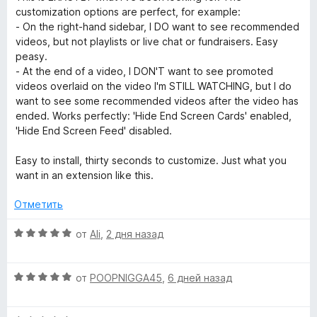
е
о
customization options are perfect, for example:
R
н
н
- On the right-hand sidebar, I DO want to see recommended
е
а
videos, but not playlists or live chat or fundraisers. Easy
н
e
5
peasy.
о
и
- At the end of a video, I DON'T want to see promoted
н
з
videos overlaid on the video I'm STILL WATCHING, but I do
m
а
5
want to see some recommended videos after the video has
5
ended. Works perfectly: 'Hide End Screen Cards' enabled,
o
и
'Hide End Screen Feed' disabled.
з
5
v
Easy to install, thirty seconds to customize. Just what you
want in an extension like this.
e
Отметить
Y
О
от
Ali
,
2 дня назад
ц
o
е
О
н
от
POOPNIGGA45
,
6 дней назад
ц
е
u
е
н