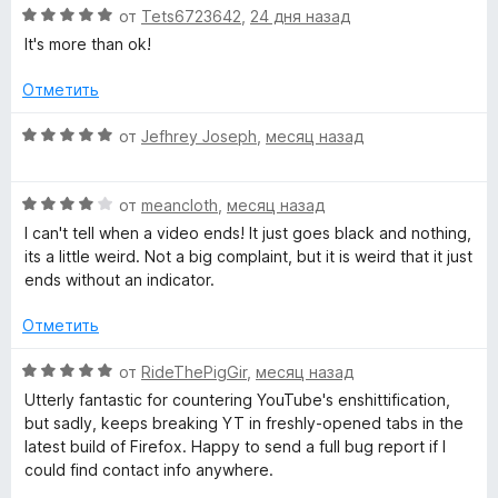
а
з
О
от
Tets6723642
,
24 дня назад
o
5
5
ц
It's more than ok!
и
е
з
н
s
Отметить
5
е
н
О
от
Jefhrey Joseph
,
месяц назад
C
о
ц
н
е
o
а
О
н
от
meancloth
,
месяц назад
5
ц
е
I can't tell when a video ends! It just goes black and nothing,
m
и
е
н
its a little weird. Not a big complaint, but it is weird that it just
з
н
о
ends without an indicator.
5
е
н
m
н
а
Отметить
о
5
e
н
и
О
от
RideThePigGir
,
месяц назад
а
з
ц
Utterly fantastic for countering YouTube's enshittification,
n
4
5
е
but sadly, keeps breaking YT in freshly-opened tabs in the
и
н
latest build of Firefox. Happy to send a full bug report if I
t
з
е
could find contact info anywhere.
5
н