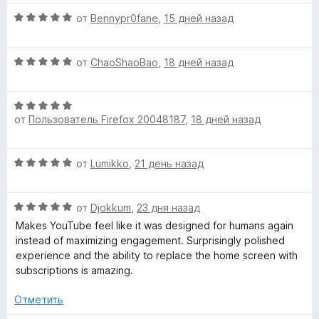
m
н
а
о
5
О
от
Bennypr0fane
,
15 дней назад
н
и
ц
e
а
з
е
5
5
О
н
от
ChaoShaoBao
,
18 дней назад
n
и
ц
е
з
е
н
d
5
О
н
о
от
Пользователь Firefox 20048187
,
18 дней назад
ц
е
н
e
е
н
а
н
о
5
О
от
Lumikko
,
21 день назад
е
н
и
d
ц
н
а
з
е
о
5
5
V
О
н
от
Djokkum
,
23 дня назад
н
и
ц
е
а
Makes YouTube feel like it was designed for humans again
з
е
н
i
5
instead of maximizing engagement. Surprisingly polished
5
н
о
и
experience and the ability to replace the home screen with
е
н
з
subscriptions is amazing.
d
н
а
5
о
5
Отметить
e
н
и