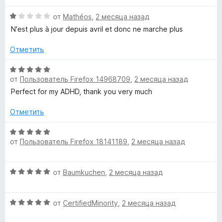
5
е
н
О
н
от
Mathéos
,
2 месяца назад
о
ц
е
н
N'est plus à jour depuis avril et donc ne marche plus
е
н
а
н
о
5
Отметить
е
н
и
н
а
з
О
о
5
от
Пользователь Firefox 14968709
,
2 месяца назад
5
ц
н
и
е
Perfect for my ADHD, thank you very much
а
з
н
1
5
е
Отметить
и
н
з
о
О
5
от
Пользователь Firefox 18141189
,
2 месяца назад
н
ц
а
е
5
н
О
от
Baumkuchen
,
2 месяца назад
и
е
ц
з
н
е
5
о
О
н
от
CertifiedMinority
,
2 месяца назад
н
ц
е
а