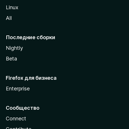
o
Linux
z
All
i
l
l
Последние сборки
a
Nightly
Beta
Firefox для бизнеса
Enterprise
Сообщество
Connect