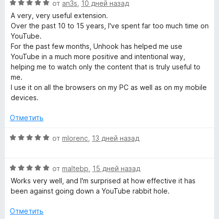
О
н
от
an3s
,
10 дней назад
о
T
ц
е
н
A very, very useful extension.
е
н
а
Over the past 10 to 15 years, I've spent far too much time on
u
н
о
5
YouTube.
е
н
и
For the past few months, Unhook has helped me use
b
н
а
з
YouTube in a much more positive and intentional way,
о
5
5
helping me to watch only the content that is truly useful to
н
и
me.
e
а
з
I use it on all the browsers on my PC as well as on my mobile
5
5
devices.
R
и
з
Отметить
e
5
О
от
mlorenc
,
13 дней назад
c
ц
е
О
н
от
maltebp
,
15 дней назад
o
ц
е
Works very well, and I'm surprised at how effective it has
е
н
been against going down a YouTube rabbit hole.
m
н
о
е
н
Отметить