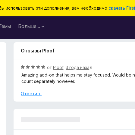
бы использовать эти дополнения, вам необходимо
скачать Fire
Темы
Больше…
Отзывы Ploof
О
от
Ploof
,
3 года назад
ц
Amazing add-on that helps me stay focused. Would be ni
е
count separately however.
н
е
Отметить
н
о
н
а
5
и