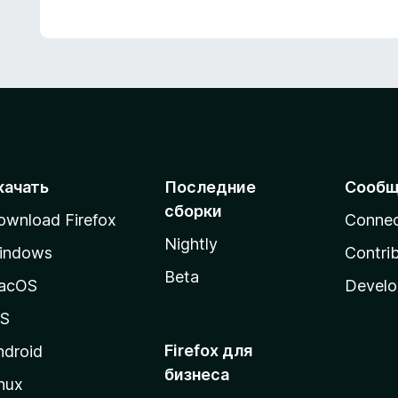
качать
Последние
Сообщ
сборки
ownload Firefox
Conne
Nightly
indows
Contri
Beta
acOS
Develo
OS
Firefox для
ndroid
бизнеса
nux