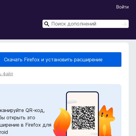
Войти
П
П
о
о
и
и
с
с
к
к
Скачать Firefox и установить расширение
ь файл
канируйте QR-код,
бы открыть это
ширение в Firefox для
roid