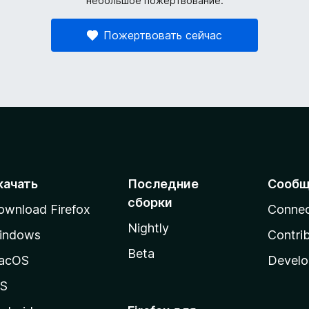
небольшое пожертвование.
Пожертвовать сейчас
качать
Последние
Сообщ
сборки
ownload Firefox
Conne
Nightly
indows
Contri
Beta
acOS
Develo
OS