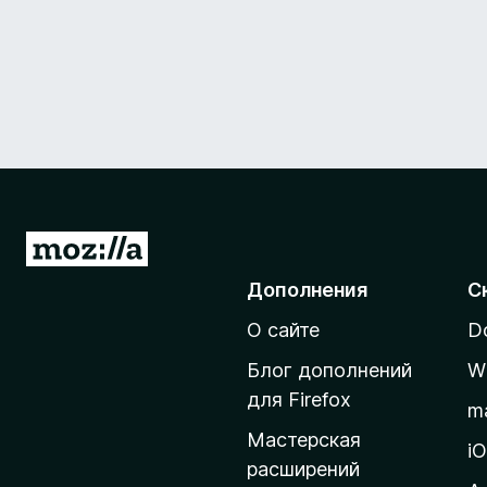
П
е
Дополнения
С
р
О сайте
D
е
й
Блог дополнений
W
т
для Firefox
m
и
Мастерская
н
i
расширений
а