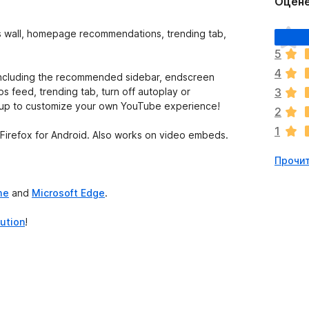
Оцене
О
 wall, homepage recommendations, trending tab,
ц
5
е
4
н
 including the recommended sidebar, endscreen
о
 feed, trending tab, turn off autoplay or
3
к
pup to customize your own YouTube experience!
2
п
1
о
 Firefox for Android. Also works on video embeds.
к
Прочит
а
н
е
me
and
Microsoft Edge
.
т
bution
!