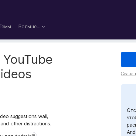
Темы
Больше…
 YouTube
ideos
Скачат
Отс
deo suggestions wall,
что
nd other distractions.
рас
And