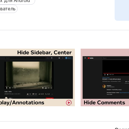
x для Android™
для Android™
ователь
атель