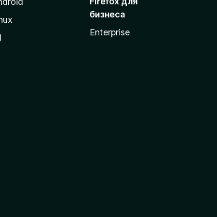
Firefox для
ndroid
бизнеса
nux
Enterprise
l