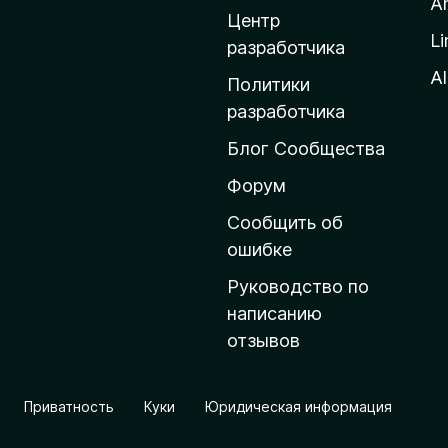
A
д
Центр
Li
о
разработчика
м
Al
Политики
а
разработчика
ш
Блог Сообщества
н
ю
Форум
ю
Сообщить об
с
ошибке
т
Руководство по
р
написанию
а
отзывов
н
и
ц
Приватность
Куки
Юридическая информация
у