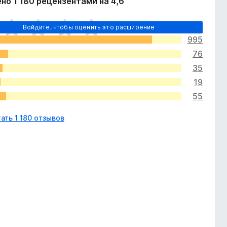
но 1 180 рецензентами на 4,6
Войдите, чтобы оценить это расширение
995
76
35
19
55
ать 1 180 отзывов