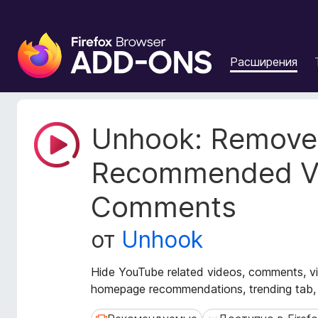
Д
о
Расширения
п
о
л
н
М
Unhook: Remove
е
е
т
н
Recommended V
а
и
д
я
Comments
а
д
н
л
н
от
Unhook
я
ы
б
е
Hide YouTube related videos, comments, vi
р
р
homepage recommendations, trending tab, a
а
а
с
у