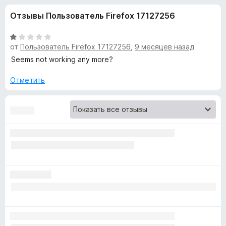
н
,
з
Отзывы Пользователь Firefox 17127256
8
е
а
и
р
з
О
а
от
Пользователь Firefox 17127256
,
9 месяцев назад
«
5
ц
F
е
Seems not working any more?
н
i
Y
е
Отметить
r
н
e
o
о
f
н
o
u
а
x
1
и
T
з
5
u
b
e