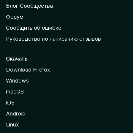
м
Блог Сообщества
а
ш
Форум
н
Сообщить об ошибке
ю
Руководство по написанию отзывов
ю
с
т
Скачать
р
Download Firefox
а
Windows
н
и
macOS
ц
iOS
у
M
Android
o
Linux
z