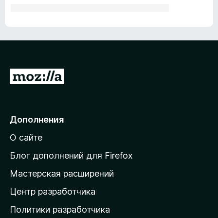
П
е
р
е
Дополнения
й
О сайте
т
и
Блог дополнений для Firefox
н
Мастерская расширений
а
Центр разработчика
д
о
Политики разработчика