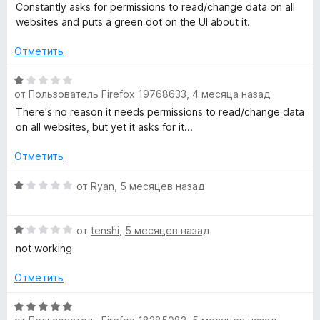
н
ц
Constantly asks for permissions to read/change data on all
а
е
websites and puts a green dot on the UI about it.
4
н
и
е
Отметить
з
н
5
о
О
н
от
Пользователь Firefox 19768633
,
4 месяца назад
ц
а
е
There's no reason it needs permissions to read/change data
1
н
on all websites, but yet it asks for it...
и
е
з
н
Отметить
5
о
н
О
от
Ryan
,
5 месяцев назад
а
ц
1
е
О
и
н
от
tenshi
,
5 месяцев назад
ц
з
е
not working
е
5
н
н
о
Отметить
е
н
н
а
О
о