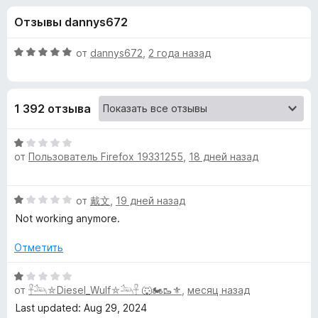
н
,
з
Отзывы dannys672
8
е
а
и
р
з
О
от
dannys672
,
2 года назад
а
«
5
ц
F
е
н
i
Y
1 392 отзыва
е
r
н
e
o
о
О
f
н
от
Пользователь Firefox 19331255
,
18 дней назад
ц
o
u
а
е
x
5
н
О
от
戴文
,
19 дней назад
и
е
T
ц
з
н
Not working anymore.
е
5
о
u
н
н
Отметить
е
а
b
н
О
1
о
от
𓋹𓃢⛤Diesel_Wulf⛤𓃢𓋹 🐺🏍️🥾⚜️
,
месяц назад
ц
и
н
e
е
з
Last updated: Aug 29, 2024