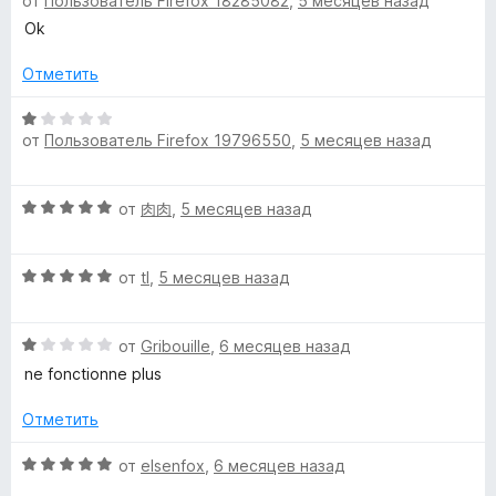
1
от
Пользователь Firefox 18285082
,
5 месяцев назад
ц
н
и
е
Ok
а
з
н
1
5
е
Отметить
и
н
з
о
О
5
от
Пользователь Firefox 19796550
,
5 месяцев назад
н
ц
а
е
5
н
О
от
肉肉
,
5 месяцев назад
и
е
ц
з
н
е
5
о
О
н
от
tl
,
5 месяцев назад
н
ц
е
а
е
н
1
О
н
от
Gribouille
,
6 месяцев назад
о
и
ц
е
н
ne fonctionne plus
з
е
н
а
5
н
о
5
Отметить
е
н
и
н
а
з
О
от
elsenfox
,
6 месяцев назад
о
5
5
ц