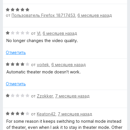
н
и
е
а
з
О
н
1
от
Пользователь Firefox 18717453
,
6 месяцев назад
5
ц
е
и
е
н
з
н
о
О
от
VI
,
6 месяцев назад
5
е
н
ц
н
а
No longer changes the video quality.
е
о
5
н
н
Отметить
и
е
а
з
н
О
5
от
voitek
,
6 месяцев назад
5
о
ц
и
Automatic theater mode doesn't work.
н
е
з
а
н
5
Отметить
1
е
и
н
О
от
Zzokker
,
7 месяцев назад
з
о
ц
5
н
е
а
О
н
от
Keaton42
,
7 месяцев назад
4
ц
е
For some reason it keeps switching to normal mode instead
и
е
н
of theater, even when I ask it to stay in theater mode. Other