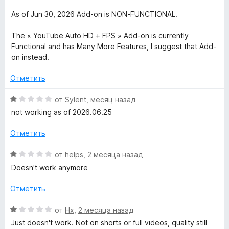
а
н
5
1
е
As of Jun 30, 2026 Add-on is NON-FUNCTIONAL.
H
и
н
з
о
The « YouTube Auto HD + FPS » Add-on is currently
i
5
н
Functional and has Many More Features, I suggest that Add-
а
on instead.
g
1
и
Отметить
з
h
5
О
от
Sylent
,
месяц назад
ц
not working as of 2026.06.25
D
е
н
Отметить
e
е
н
О
от
helps
,
2 месяца назад
f
о
ц
Doesn't work anymore
н
е
а
н
i
Отметить
1
е
и
н
О
от
Hx
,
2 месяца назад
n
з
о
ц
Just doesn't work. Not on shorts or full videos, quality still
5