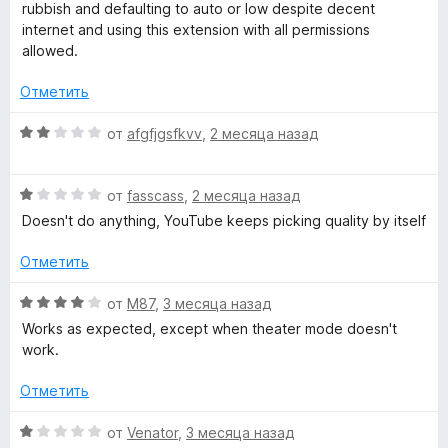
н
е
rubbish and defaulting to auto or low despite decent
i
а
н
internet and using this extension with all permissions
1
е
allowed.
t
и
н
з
о
Отметить
5
н
i
а
О
от
afgfjgsfkvv
,
2 месяца назад
1
ц
o
и
е
з
О
н
от
fasscass
,
2 месяца назад
n
5
ц
е
Doesn't do anything, YouTube keeps picking quality by itself
е
н
»
н
о
Отметить
е
н
н
а
О
от
M87
,
3 месяца назад
о
2
ц
Works as expected, except when theater mode doesn't
н
и
е
work.
а
з
н
1
5
е
Отметить
и
н
з
о
О
от
Venator
,
3 месяца назад
5