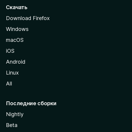
т
Скачать
р
Download Firefox
а
Windows
н
и
macOS
ц
iOS
у
M
Android
o
Linux
z
All
i
l
l
Последние сборки
a
Nightly
Beta