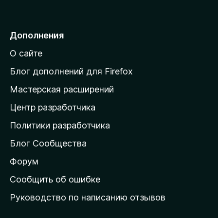
е
р
е
Дополнения
й
О сайте
т
и
Блог дополнений для Firefox
н
Мастерская расширений
а
Центр разработчика
д
о
Политики разработчика
м
Блог Сообщества
а
ш
Форум
н
Сообщить об ошибке
ю
Руководство по написанию отзывов
ю
с