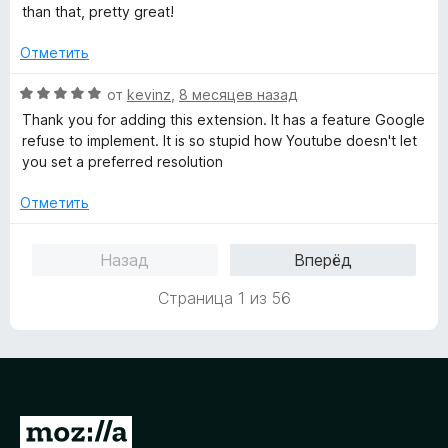
з
н
о
than that, pretty great!
5
е
н
н
а
Отметить
о
1
н
и
О
от
kevinz
,
8 месяцев назад
а
з
ц
Thank you for adding this extension. It has a feature Google
4
5
е
refuse to implement. It is so stupid how Youtube doesn't let
и
н
you set a preferred resolution
з
е
5
н
Отметить
о
н
Назад
Вперёд
а
5
Страница 1 из 56
и
з
5
П