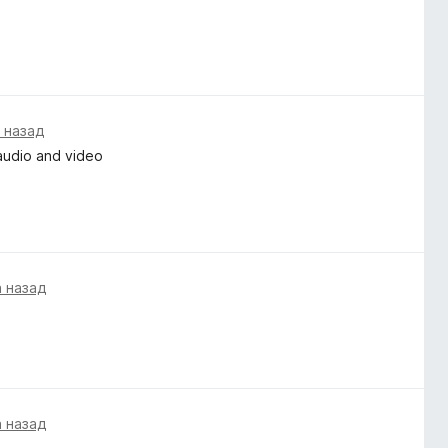
а назад
 audio and video
а назад
а назад