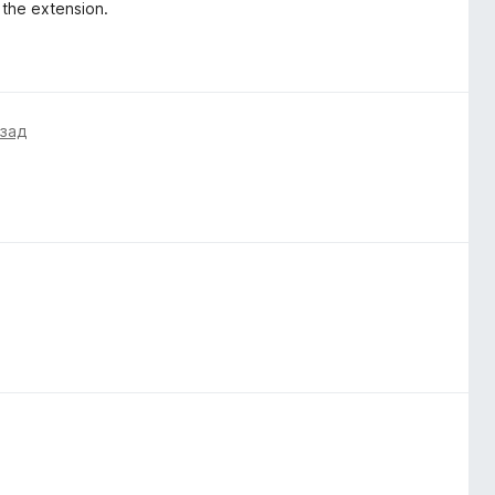
e the extension.
азад