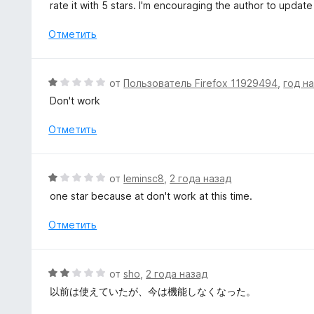
е
rate it with 5 stars. I'm encouraging the author to updat
1
н
и
е
Отметить
з
н
5
о
н
О
от
Пользователь Firefox 11929494
,
год н
а
ц
Don't work
5
е
и
н
Отметить
з
е
5
н
о
О
от
leminsc8
,
2 года назад
н
ц
one star because at don't work at this time.
а
е
1
н
Отметить
и
е
з
н
5
о
О
от
sho
,
2 года назад
н
ц
以前は使えていたが、今は機能しなくなった。
а
е
1