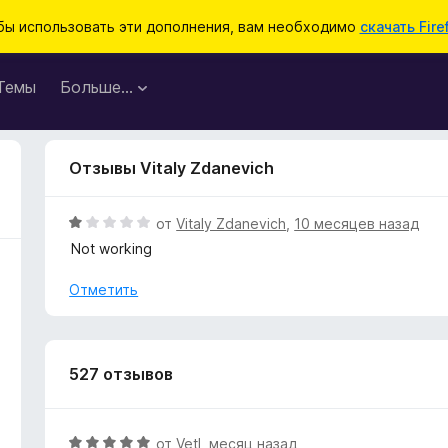
бы использовать эти дополнения, вам необходимо
скачать Fire
Темы
Больше…
Отзывы Vitaly Zdanevich
О
от
Vitaly Zdanevich
,
10 месяцев назад
ц
Not working
е
н
Отметить
е
н
о
н
527 отзывов
а
1
и
О
от
Vetl
,
месяц назад