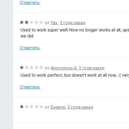
н
Отметить
и
е
з
н
5
о
О
от
Yax
,
2 года назад
н
ц
Used to work super well! Now no longer works at all, up
а
е
we did
2
н
и
е
Отметить
з
н
5
о
н
О
от
Anonymous A
,
2 года назад
а
ц
Used to work perfect, but doesn't work at all now. :( ver
2
е
и
н
Отметить
з
е
5
н
о
О
от
Eugene
,
2 года назад
н
ц
а
е
1
н
и