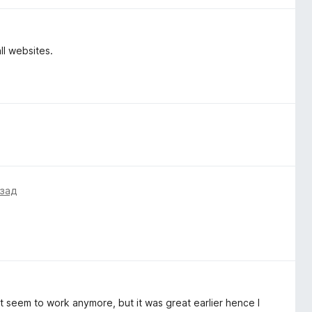
all websites.
азад
ot seem to work anymore, but it was great earlier hence I