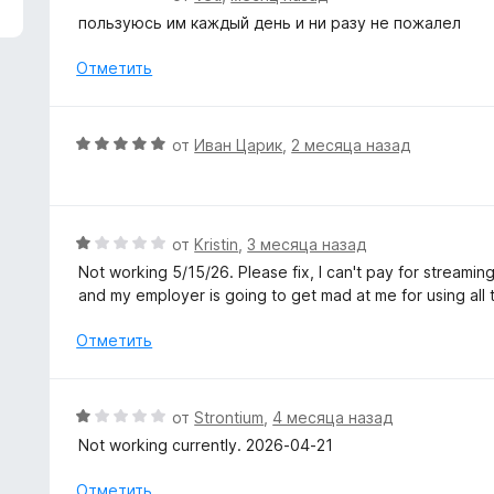
з
ц
пользуюсь им каждый день и ни разу не пожалел
5
е
н
Отметить
е
н
о
О
от
Иван Царик
,
2 месяца назад
н
ц
а
е
5
н
и
е
О
от
Kristin
,
3 месяца назад
з
н
ц
5
Not working 5/15/26. Please fix, I can't pay for streaming
о
е
and my employer is going to get mad at me for using all 
н
н
а
е
Отметить
5
н
и
о
з
н
О
от
Strontium
,
4 месяца назад
5
а
ц
Not working currently. 2026-04-21
1
е
и
н
Отметить