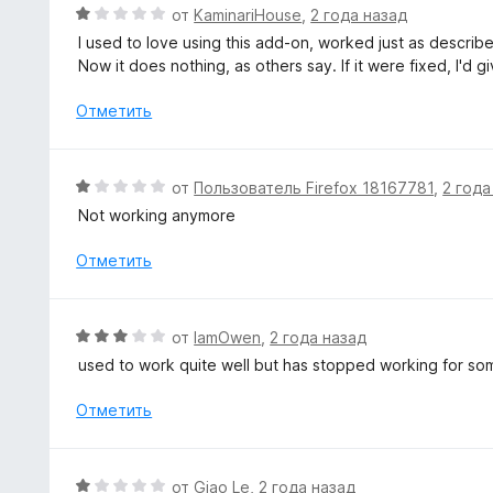
е
О
от
KaminariHouse
,
2 года назад
з
н
ц
5
I used to love using this add-on, worked just as descri
о
е
Now it does nothing, as others say. If it were fixed, I'd gi
н
н
а
е
Отметить
1
н
и
о
з
н
О
от
Пользователь Firefox 18167781
,
2 года
5
а
ц
Not working anymore
1
е
и
н
Отметить
з
е
5
н
о
О
от
IamOwen
,
2 года назад
н
ц
used to work quite well but has stopped working for so
а
е
1
н
Отметить
и
е
з
н
5
о
О
от
Giao Le
,
2 года назад