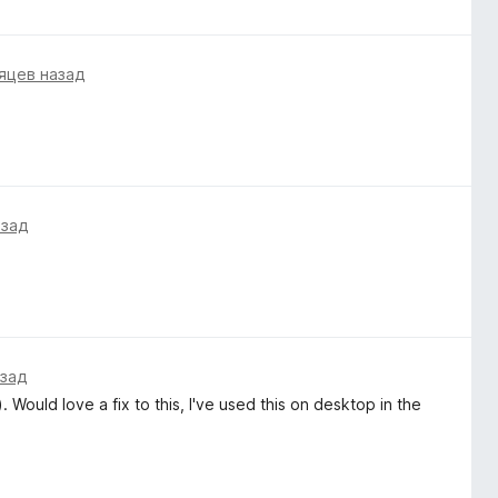
яцев назад
азад
азад
Would love a fix to this, I've used this on desktop in the