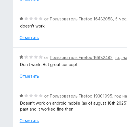
з
е
5
н
о
О
от
Пользователь Firefox 16482058
,
5 мес
н
ц
doesn't work
а
е
1
н
Отметить
и
е
з
н
5
о
О
от
Пользователь Firefox 16882482
,
год н
н
ц
Don't work. But great concept.
а
е
1
н
Отметить
и
е
з
н
5
о
О
от
Пользователь Firefox 19301995
,
год н
н
ц
Doesn't work on android mobile (as of august 18th 2025). 
а
е
past and it worked fine then.
1
н
и
е
Отметить
з
н