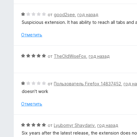
5
о
н
О
от
good2see
,
год назад
а
ц
Suspicious extension. It has ability to reach all tabs and 
1
е
и
н
Отметить
з
е
5
н
о
О
от
TheOldWiseFox
,
год назад
н
ц
а
е
1
н
и
е
О
от
Пользователь Firefox 14837452
,
год н
з
н
ц
5
doesn't work
о
е
н
н
Отметить
а
е
5
н
и
о
О
от
Lyubomyr Shaydariv
,
год назад
з
н
ц
5
Six years after the latest release, the extension does n
а