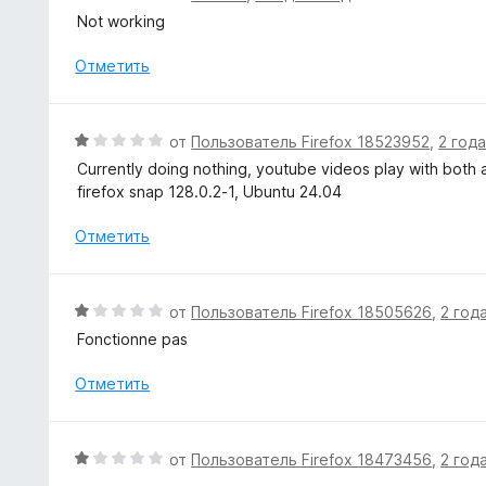
н
ц
Not working
а
е
3
н
Отметить
и
е
з
н
5
о
О
от
Пользователь Firefox 18523952
,
2 год
н
ц
Currently doing nothing, youtube videos play with both
а
е
firefox snap 128.0.2-1, Ubuntu 24.04
1
н
и
е
Отметить
з
н
5
о
н
О
от
Пользователь Firefox 18505626
,
2 год
а
ц
Fonctionne pas
1
е
и
н
Отметить
з
е
5
н
о
О
от
Пользователь Firefox 18473456
,
2 год
н
ц