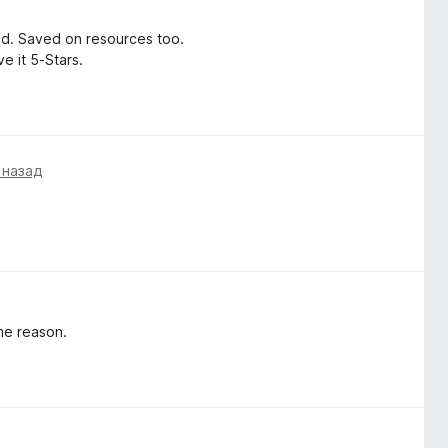
bed. Saved on resources too.
ve it 5-Stars.
 назад
me reason.