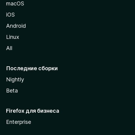
и
macOS
ц
iOS
у
M
Android
o
Linux
z
All
i
l
l
Последние сборки
a
Nightly
Beta
Firefox для бизнеса
Enterprise