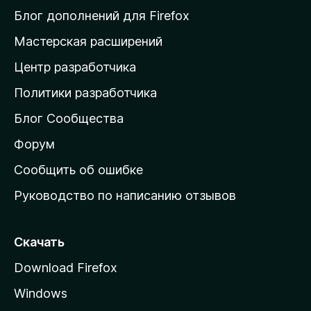
и
Блог дополнений для Firefox
н
Мастерская расширений
а
Центр разработчика
д
о
Политики разработчика
м
Блог Сообщества
а
ш
Форум
н
Сообщить об ошибке
ю
Руководство по написанию отзывов
ю
с
т
Скачать
р
Download Firefox
а
Windows
н