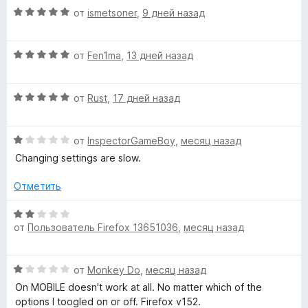
з
н
О
от
ismetsoner
,
9 дней назад
Y
5
о
ц
н
е
а
o
О
н
от
Fen1ma
,
13 дней назад
3
ц
е
и
е
н
u
з
О
н
от
Rust
,
17 дней назад
о
5
ц
е
н
T
е
н
а
О
н
от
InspectorGameBoy
,
месяц назад
о
5
u
ц
е
н
и
Changing settings are slow.
е
н
а
з
н
о
5
5
b
Отметить
е
н
и
н
а
з
О
e
о
5
от
Пользователь Firefox 13651036
,
месяц назад
5
ц
н
и
е
!
а
з
н
О
1
от
Monkey Do
,
месяц назад
5
е
ц
и
(
н
On MOBILE doesn't work at all. No matter which of the
е
з
о
options I toogled on or off. Firefox v152.