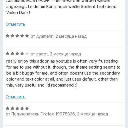
н
а
Absolutes MUST-HAVE. Theme-Farben werden wieder
е
о
5
angezeigt. Leider im Kanal noch weiße Stellen! Trotzdem:
н
н
и
Vielen Dank!
е
а
з
н
5
Отметить
5
о
и
н
О
з
от
Ayamerin
,
2 месяца назад
а
ц
5
5
е
и
О
н
от
carrot
,
2 месяца назад
з
ц
е
really enjoy this addon as youtube is often very frustrating
5
е
н
for me to use without it. though, the theme setting seems to
н
о
be a bit buggy for me, and often doesnt use the secondary
е
н
color and text color at all, and just uses default. other than
н
а
this, very useful and i'd recommend :)
о
5
н
и
Отметить
а
з
4
5
О
и
от
Пользователь Firefox 19975836
,
2 месяца назад
ц
з
е
5
н