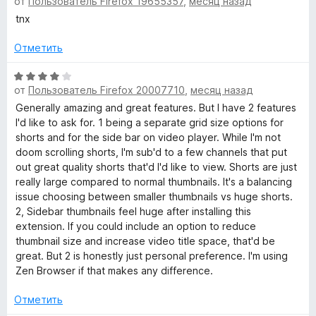
c
о
5
от
Пользователь Firefox 19655357
,
месяц назад
ц
н
и
е
tnx
а
з
н
e
5
5
е
Отметить
и
н
f
з
о
О
5
от
Пользователь Firefox 20007710
,
месяц назад
н
ц
o
а
е
Generally amazing and great features. But I have 2 features
5
н
I'd like to ask for. 1 being a separate grid size options for
r
и
е
shorts and for the side bar on video player. While I'm not
з
н
doom scrolling shorts, I'm sub'd to a few channels that put
5
о
out great quality shorts that'd I'd like to view. Shorts are just
Y
н
really large compared to normal thumbnails. It's a balancing
а
issue choosing between smaller thumbnails vs huge shorts.
o
4
2, Sidebar thumbnails feel huge after installing this
и
extension. If you could include an option to reduce
u
з
thumbnail size and increase video title space, that'd be
5
great. But 2 is honestly just personal preference. I'm using
T
Zen Browser if that makes any difference.
Отметить
u