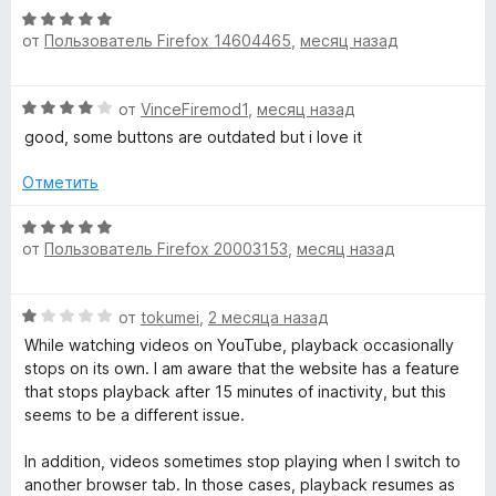
О
b
от
Пользователь Firefox 14604465
,
месяц назад
ц
е
e
н
О
от
VinceFiremod1
,
месяц назад
е
ц
н
good, some buttons are outdated but i love it
)
е
о
н
н
Отметить
»
е
а
н
О
5
о
от
Пользователь Firefox 20003153
,
месяц назад
ц
и
н
е
з
а
н
5
О
4
от
tokumei
,
2 месяца назад
е
ц
и
н
While watching videos on YouTube, playback occasionally
е
з
о
stops on its own. I am aware that the website has a feature
н
5
н
that stops playback after 15 minutes of inactivity, but this
е
а
seems to be a different issue.
н
5
о
и
In addition, videos sometimes stop playing when I switch to
н
з
another browser tab. In those cases, playback resumes as