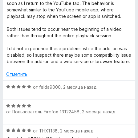
а
5
soon as I return to the YouTube tab. The behavior is
1
somewhat similar to the YouTube mobile app, where
и
playback may stop when the screen or app is switched.
з
5
Both issues tend to occur near the beginning of a video
rather than throughout the entire playback session.
I did not experience these problems while the add-on was
disabled, so I suspect there may be some compatibility issue
between the add-on and a web service or browser feature.
Отметить
О
от
felda9000
,
2 месяца назад
ц
е
О
н
от
Пользователь Firefox 13122458
,
2 месяца назад
ц
е
е
н
н
о
О
от
THX1138
,
2 месяца назад
е
н
ц