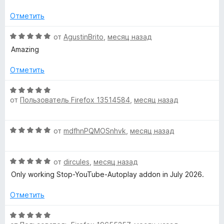
н
5
н
O
е
а
Отметить
н
2
p
о
О
и
от
AgustinBrito
,
месяц назад
н
ц
з
Amazing
e
а
е
5
1
н
Отметить
и
е
n
з
н
О
5
о
от
Пользователь Firefox 13514584
,
месяц назад
ц
-
н
е
а
н
S
О
5
от
mdfhnPQMOSnhvk
,
месяц назад
е
ц
и
н
o
е
з
о
О
н
от
dircules
,
месяц назад
5
н
ц
е
а
Only working Stop-YouTube-Autoplay addon in July 2026.
u
е
н
5
н
о
Отметить
и
r
е
н
з
н
а
О
5