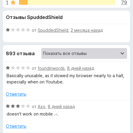
н
1
79
4
з
,
е
а
Отзывы SpuddedShield
3
р
и
а
«
з
О
от
SpuddedShield
,
2 месяца назад
F
5
ц
i
I
е
r
н
893 отзыва
е
e
m
н
f
о
О
от
foundinwords
,
8 дней назад
o
p
н
ц
Basically unusable, as it slowed my browser nearly to a halt,
x
а
е
especially when on Youtube.
r
1
н
и
е
Отметить
з
н
o
5
о
О
от
Axo
,
8 дней назад
н
ц
v
doesn't work on mobile .-.
а
е
1
н
Отметить
e
и
е