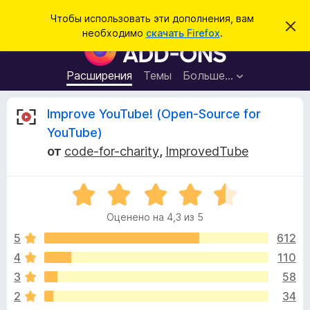
П
Войти
Чтобы использовать эти дополнения, вам
С
о
необходимо
скачать Firefox
.
к
Д
и
р
о
ы
с
т
п
Расширения
Темы
Больше…
к
ь
о
э
т
л
О
Improve YouTube! (Open-Source for
о
н
у
YouTube)
в
е
т
е
от
code-for-charity
,
ImprovedTube
н
д
о
и
з
м
я
О
л
е
ц
д
ы
н
Оценено на 4,3 из 5
е
л
и
н
е
5
612
я
в
е
б
4
110
н
р
ы
3
58
о
а
н
2
34
у
а