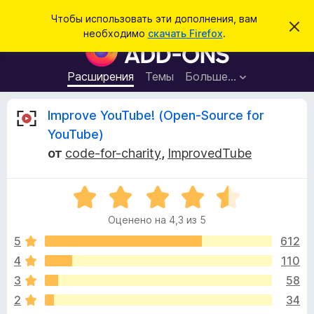
П
Войти
Чтобы использовать эти дополнения, вам
С
о
необходимо
скачать Firefox
.
к
Д
и
р
о
ы
с
т
п
Расширения
Темы
Больше…
к
ь
о
э
т
л
О
Improve YouTube! (Open-Source for
о
н
у
YouTube)
в
е
т
е
от
code-for-charity
,
ImprovedTube
н
д
о
и
з
м
я
О
л
е
ц
д
ы
н
Оценено на 4,3 из 5
е
л
и
н
е
5
612
я
в
е
б
4
110
н
р
ы
3
58
о
а
н
2
34
у
а