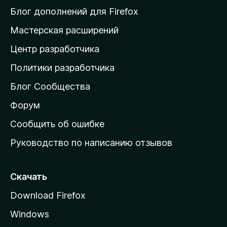
и
Блог дополнений для Firefox
н
Мастерская расширений
а
Центр разработчика
д
о
Политики разработчика
м
Блог Сообщества
а
ш
Форум
н
Сообщить об ошибке
ю
Руководство по написанию отзывов
ю
с
т
Скачать
р
Download Firefox
а
Windows
н