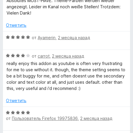
н
а
Absolutes MUST-HAVE. Theme-Farben werden wieder
е
о
5
angezeigt. Leider im Kanal noch weiße Stellen! Trotzdem:
н
н
и
Vielen Dank!
е
а
з
н
5
Отметить
5
о
и
н
О
з
от
Ayamerin
,
2 месяца назад
а
ц
5
5
е
и
О
н
от
carrot
,
2 месяца назад
з
ц
е
really enjoy this addon as youtube is often very frustrating
5
е
н
for me to use without it. though, the theme setting seems to
н
о
be a bit buggy for me, and often doesnt use the secondary
е
н
color and text color at all, and just uses default. other than
н
а
this, very useful and i'd recommend :)
о
5
н
и
Отметить
а
з
4
5
О
и
от
Пользователь Firefox 19975836
,
2 месяца назад
ц
з
е
5
н