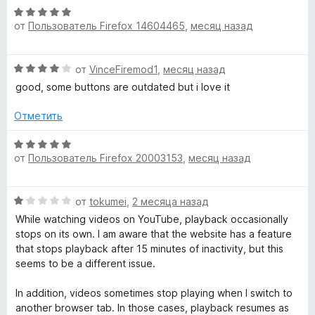
О
b
от
Пользователь Firefox 14604465
,
месяц назад
ц
е
e
н
О
от
VinceFiremod1
,
месяц назад
е
ц
н
good, some buttons are outdated but i love it
)
е
о
н
н
Отметить
»
е
а
н
О
5
о
от
Пользователь Firefox 20003153
,
месяц назад
ц
и
н
е
з
а
н
5
О
4
от
tokumei
,
2 месяца назад
е
ц
и
н
While watching videos on YouTube, playback occasionally
е
з
о
stops on its own. I am aware that the website has a feature
н
5
н
that stops playback after 15 minutes of inactivity, but this
е
а
seems to be a different issue.
н
5
о
и
In addition, videos sometimes stop playing when I switch to
н
з
another browser tab. In those cases, playback resumes as