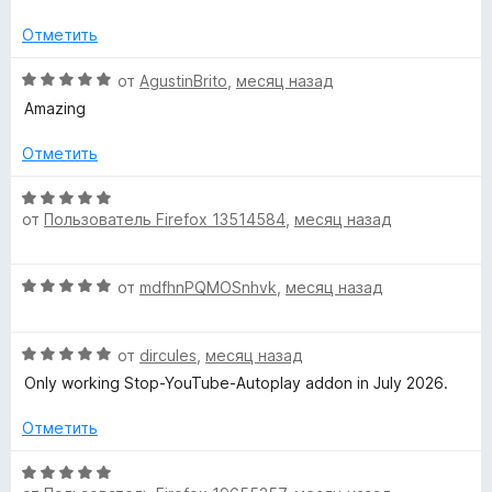
н
5
н
O
е
а
Отметить
н
2
p
о
О
и
от
AgustinBrito
,
месяц назад
н
ц
з
Amazing
e
а
е
5
1
н
Отметить
и
е
n
з
н
О
5
о
от
Пользователь Firefox 13514584
,
месяц назад
ц
-
н
е
а
н
S
О
5
от
mdfhnPQMOSnhvk
,
месяц назад
е
ц
и
н
o
е
з
о
О
н
от
dircules
,
месяц назад
5
н
ц
е
а
Only working Stop-YouTube-Autoplay addon in July 2026.
u
е
н
5
н
о
Отметить
и
r
е
н
з
н
а
О
5