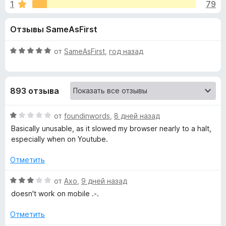
н
1
79
4
з
,
е
а
Отзывы SameAsFirst
3
р
и
а
«
з
О
от
SameAsFirst
,
год назад
F
5
ц
i
I
е
r
н
893 отзыва
е
e
m
н
f
о
О
от
foundinwords
,
8 дней назад
o
p
н
ц
Basically unusable, as it slowed my browser nearly to a halt,
x
а
е
especially when on Youtube.
r
5
н
и
е
Отметить
з
н
o
5
о
О
от
Axo
,
9 дней назад
н
ц
v
doesn't work on mobile .-.
а
е
1
н
Отметить
e
и
е