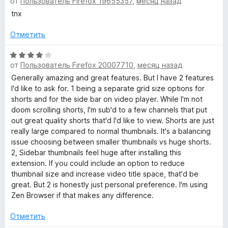
c
о
5
от
Пользователь Firefox 19655357
,
месяц назад
ц
н
и
е
tnx
а
з
н
e
5
5
е
Отметить
и
н
f
з
о
О
5
от
Пользователь Firefox 20007710
,
месяц назад
н
ц
o
а
е
Generally amazing and great features. But I have 2 features
5
н
I'd like to ask for. 1 being a separate grid size options for
r
и
е
shorts and for the side bar on video player. While I'm not
з
н
doom scrolling shorts, I'm sub'd to a few channels that put
5
о
out great quality shorts that'd I'd like to view. Shorts are just
Y
н
really large compared to normal thumbnails. It's a balancing
а
issue choosing between smaller thumbnails vs huge shorts.
o
4
2, Sidebar thumbnails feel huge after installing this
и
extension. If you could include an option to reduce
u
з
thumbnail size and increase video title space, that'd be
5
great. But 2 is honestly just personal preference. I'm using
T
Zen Browser if that makes any difference.
Отметить
u