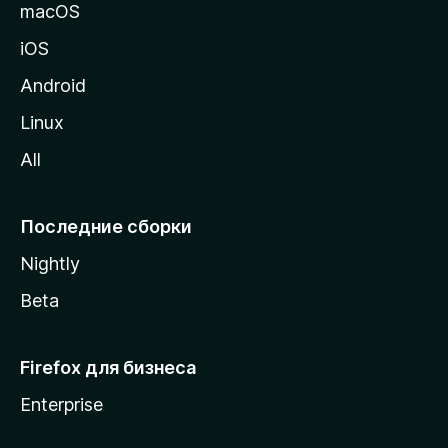
и
macOS
ц
iOS
у
M
Android
o
Linux
z
All
i
l
l
Последние сборки
a
Nightly
Beta
Firefox для бизнеса
Enterprise