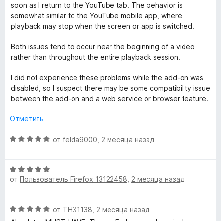
а
5
soon as I return to the YouTube tab. The behavior is
1
somewhat similar to the YouTube mobile app, where
и
playback may stop when the screen or app is switched.
з
5
Both issues tend to occur near the beginning of a video
rather than throughout the entire playback session.
I did not experience these problems while the add-on was
disabled, so I suspect there may be some compatibility issue
between the add-on and a web service or browser feature.
Отметить
О
от
felda9000
,
2 месяца назад
ц
е
О
н
от
Пользователь Firefox 13122458
,
2 месяца назад
ц
е
е
н
н
о
О
от
THX1138
,
2 месяца назад
е
н
ц