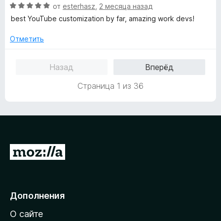
О
от
esterhasz
,
2 месяца назад
е
ц
н
best YouTube customization by far, amazing work devs!
е
о
н
н
Отметить
е
а
н
5
Назад
Вперёд
о
и
н
з
Страница 1 из 36
а
5
5
и
з
5
П
е
р
е
Дополнения
й
О сайте
т