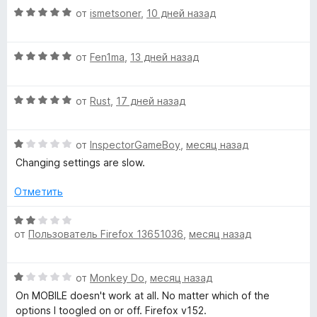
з
н
О
от
ismetsoner
,
10 дней назад
Y
5
о
ц
н
е
а
o
О
н
от
Fen1ma
,
13 дней назад
3
ц
е
и
е
н
u
з
О
н
от
Rust
,
17 дней назад
о
5
ц
е
н
T
е
н
а
О
н
от
InspectorGameBoy
,
месяц назад
о
5
u
ц
е
н
и
Changing settings are slow.
е
н
а
з
н
о
5
5
b
Отметить
е
н
и
н
а
з
О
e
о
5
от
Пользователь Firefox 13651036
,
месяц назад
5
ц
н
и
е
!
а
з
н
О
1
от
Monkey Do
,
месяц назад
5
е
ц
и
(
н
On MOBILE doesn't work at all. No matter which of the
е
з
о
options I toogled on or off. Firefox v152.