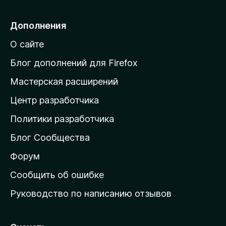
р
е
Дополнения
й
О сайте
т
и
Блог дополнений для Firefox
н
Мастерская расширений
а
Центр разработчика
д
о
Политики разработчика
м
Блог Сообщества
а
ш
Форум
н
Сообщить об ошибке
ю
Руководство по написанию отзывов
ю
с
т