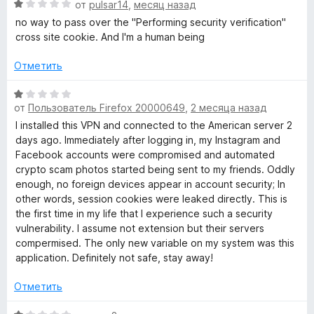
o
и
О
н
от
pulsar14
,
месяц назад
з
ц
е
no way to pass over the "Performing security verification"
5
c
е
н
cross site cookie. And I'm a human being
н
о
е
н
Отметить
k
н
а
о
1
О
e
н
и
от
Пользователь Firefox 20000649
,
2 месяца назад
ц
а
з
е
I installed this VPN and connected to the American server 2
r
1
5
н
days ago. Immediately after logging in, my Instagram and
и
е
Facebook accounts were compromised and automated
з
»
н
crypto scam photos started being sent to my friends. Oddly
5
о
enough, no foreign devices appear in account security; In
н
other words, session cookies were leaked directly. This is
а
the first time in my life that I experience such a security
1
vulnerability. I assume not extension but their servers
и
compermised. The only new variable on my system was this
з
application. Definitely not safe, stay away!
5
Отметить