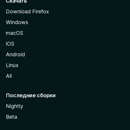
Скачать
р
Download Firefox
а
Windows
н
и
macOS
ц
iOS
у
M
Android
o
Linux
z
All
i
l
l
Последние сборки
a
Nightly
Beta