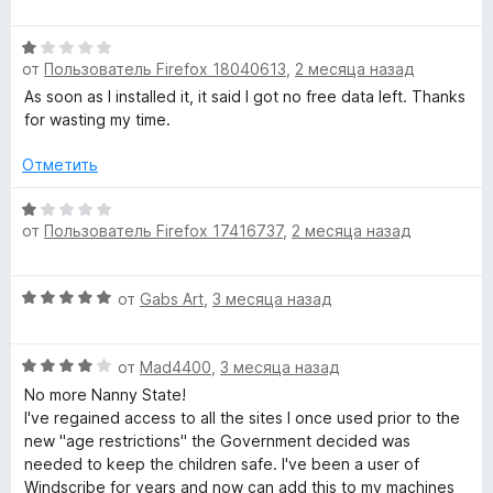
ц
н
4
е
о
и
О
н
н
з
от
Пользователь Firefox 18040613
,
2 месяца назад
ц
е
а
5
е
н
As soon as I installed it, it said I got no free data left. Thanks
1
н
о
for wasting my time.
и
е
н
з
н
а
Отметить
5
о
5
н
О
и
от
Пользователь Firefox 17416737
,
2 месяца назад
а
ц
з
1
е
5
и
н
О
от
Gabs Art
,
3 месяца назад
з
е
ц
5
н
е
о
О
н
от
Mad4400
,
3 месяца назад
н
ц
е
а
No more Nanny State!
е
н
1
I've regained access to all the sites I once used prior to the
н
о
и
new "age restrictions" the Government decided was
е
н
з
needed to keep the children safe. I've been a user of
н
а
5
Windscribe for years and now can add this to my machines