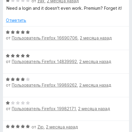
О
от
zax
,
2 месяца назад
ц
Need a login and it doesn't even work. Premium? Forget it!
е
н
Отметить
е
н
О
о
от
Пользователь Firefox 16690706
,
2 месяца назад
ц
н
е
а
н
О
1
е
от
Пользователь Firefox 14839992
,
2 месяца назад
ц
и
н
е
з
о
н
5
н
О
е
а
от
Пользователь Firefox 19989262
,
2 месяца назад
ц
н
5
е
о
и
н
н
з
О
е
а
5
от
Пользователь Firefox 19982171
,
2 месяца назад
ц
н
5
е
о
и
н
н
з
О
от
Zip
,
2 месяца назад
е
а
5