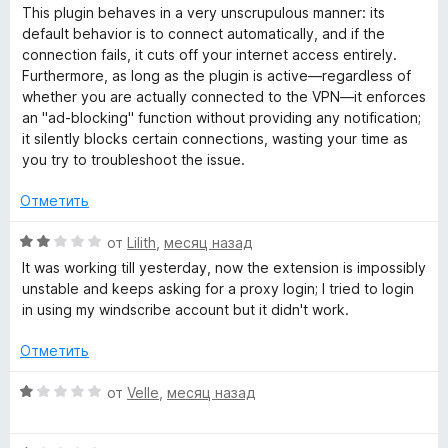
ц
5
н
This plugin behaves in a very unscrupulous manner: its
P
е
о
default behavior is to connect automatically, and if the
н
н
connection fails, it cuts off your internet access entirely.
N
е
а
Furthermore, as long as the plugin is active—regardless of
н
5
whether you are actually connected to the VPN—it enforces
a
о
и
an "ad-blocking" function without providing any notification;
н
з
it silently blocks certain connections, wasting your time as
а
n
5
you try to troubleshoot the issue.
1
и
Отметить
d
з
5
О
от
Lilith
,
месяц назад
A
ц
It was working till yesterday, now the extension is impossibly
е
unstable and keeps asking for a proxy login; I tried to login
d
н
in using my windscribe account but it didn't work.
е
н
B
Отметить
о
н
О
от
Velle
,
месяц назад
l
а
ц
2
е