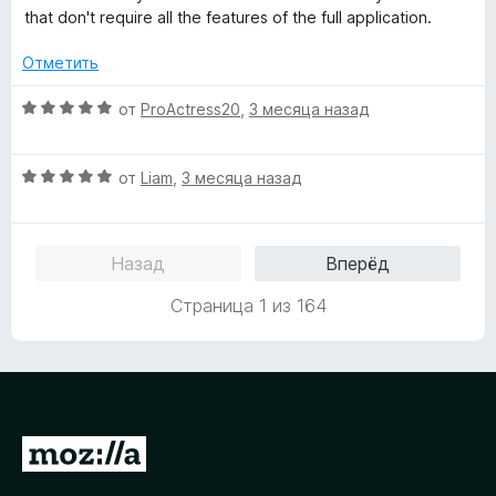
о
5
that don't require all the features of the full application.
н
и
а
з
Отметить
4
5
и
О
от
ProActress20
,
3 месяца назад
з
ц
5
е
О
н
от
Liam
,
3 месяца назад
ц
е
е
н
н
о
Назад
Вперёд
е
н
н
а
Страница 1 из 164
о
5
н
и
а
з
5
5
и
з
П
5
е