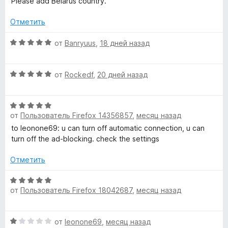
а
Please add Belarus country.
5
е
н
1
i
н
о
Отметить
и
е
н
з
b
н
а
О
от
Banryuus
,
18 дней назад
5
о
5
ц
н
и
е
e
а
з
О
н
от
Rockedf
,
20 дней назад
3
5
ц
е
-
и
е
н
з
О
н
о
F
от
Пользователь Firefox 14356857
,
месяц назад
5
ц
е
н
е
н
а
to leonone69: u can turn off automatic connection, u can
r
н
о
5
turn off the ad-blocking. check the settings
е
н
и
н
а
Отметить
з
e
о
5
5
н
О
и
e
от
Пользователь Firefox 18042687
,
месяц назад
а
ц
з
5
е
5
V
и
н
О
от
leonone69
,
месяц назад
з
е