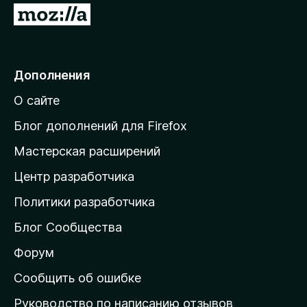
П
е
р
е
Дополнения
й
О сайте
т
и
Блог дополнений для Firefox
н
Мастерская расширений
а
Центр разработчика
д
о
Политики разработчика
м
Блог Сообщества
а
ш
Форум
н
Сообщить об ошибке
ю
Руководство по написанию отзывов