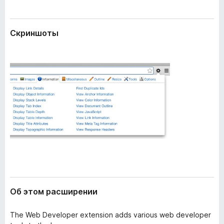
и
з
р
е
е
Скриншоты
р
н
и
а
я
F
i
r
e
f
o
x
Об этом расширении
The Web Developer extension adds various web developer