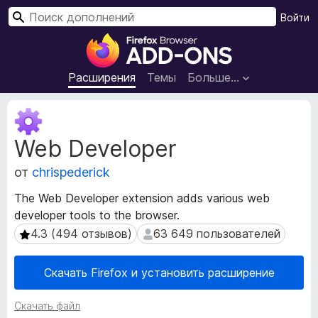
П
Войти
о
Д
и
о
с
п
Расширения
Темы
Больше…
к
о
л
М
н
е
Web Developer
т
е
а
н
от
chrispederick
д
и
а
я
The Web Developer extension adds various web
н
д
developer tools to the browser.
н
л
ы
4.3 (494 отзывов)
63 649 пользователей
4.3 (494 отзывов)
63 649 пользователей
я
е
р
б
Скачать Firefox и установить расширение
а
р
с
а
Скачать файл
ш
у