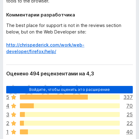
tools to the browser.
Комментарии разработчика
The best place for support is not in the reviews section
below, but on the Web Developer site:
http://chrispederick.com/work/web-
developer/firefox/help/
Оценено 494 рецензентами на 4,3
О
Войдите, чтобы оценить это расширение
ц
5
337
е
4
70
н
о
3
25
к
2
22
п
1
40
о