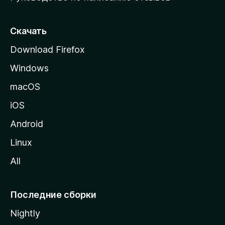
ю
с
т
Скачать
р
Download Firefox
а
Windows
н
и
macOS
ц
iOS
у
M
Android
o
Linux
z
All
i
l
l
Последние сборки
a
Nightly