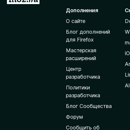
е
Дополнения
С
р
О сайте
D
е
й
Блог дополнений
W
т
для Firefox
m
и
Мастерская
н
i
расширений
а
A
д
Центр
Li
о
разработчика
м
Al
Политики
а
разработчика
ш
Блог Сообщества
н
ю
Форум
ю
Сообщить об