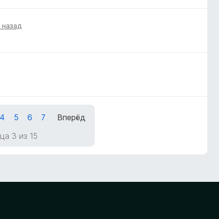
а назад
4
5
6
7
Вперёд
ца 3 из 15