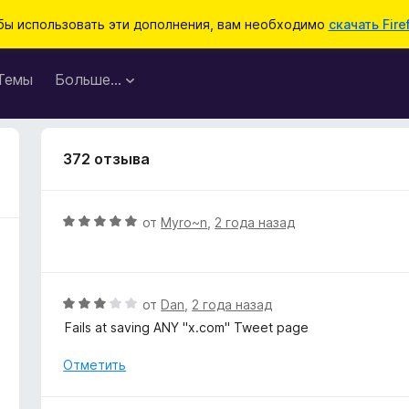
бы использовать эти дополнения, вам необходимо
скачать Fire
Темы
Больше…
372 отзыва
О
от
Myro~n
,
2 года назад
ц
е
н
е
О
от
Dan
,
2 года назад
н
ц
Fails at saving ANY "x.com" Tweet page
о
е
н
н
Отметить
а
е
5
н