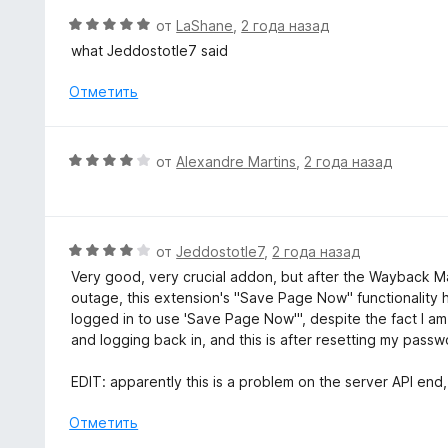
и
о
О
от
LaShane
,
2 года назад
з
н
ц
5
what Jeddostotle7 said
а
е
5
н
Отметить
и
е
з
н
5
о
О
от
Alexandre Martins
,
2 года назад
н
ц
а
е
5
н
и
е
О
от
Jeddostotle7
,
2 года назад
з
н
ц
5
Very good, very crucial addon, but after the Wayback Ma
о
е
outage, this extension's "Save Page Now" functionality 
н
н
logged in to use 'Save Page Now'", despite the fact I am
а
е
and logging back in, and this is after resetting my pass
4
н
и
о
EDIT: apparently this is a problem on the server API end,
з
н
5
а
Отметить
4