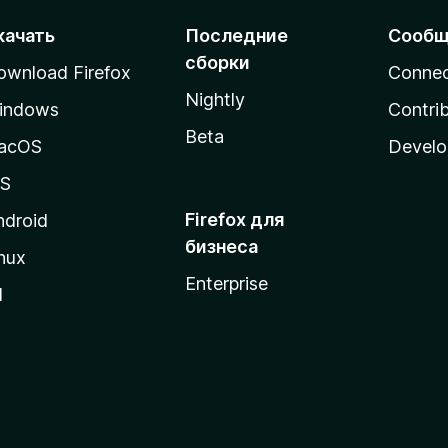
качать
Последние
Сообщ
сборки
ownload Firefox
Conne
Nightly
indows
Contri
Beta
acOS
Develo
OS
Firefox для
ndroid
бизнеса
nux
Enterprise
l