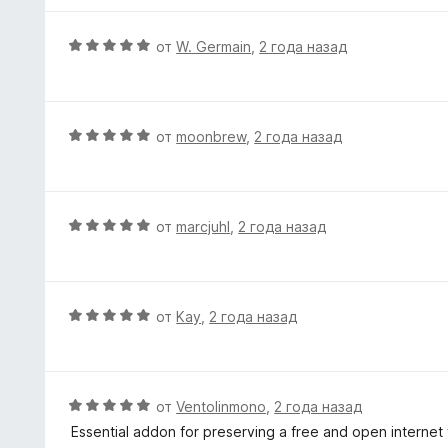
з
н
н
5
а
е
О
от
W. Germain
,
2 года назад
5
н
ц
и
о
е
з
н
н
5
а
е
О
от
moonbrew
,
2 года назад
5
н
ц
и
о
е
з
н
н
5
а
е
О
от
marcjuhl
,
2 года назад
5
н
ц
и
о
е
з
н
н
5
а
е
О
от
Kay
,
2 года назад
5
н
ц
и
о
е
з
н
н
5
а
е
О
от
Ventolinmono
,
2 года назад
5
н
ц
Essential addon for preserving a free and open internet 
и
о
е