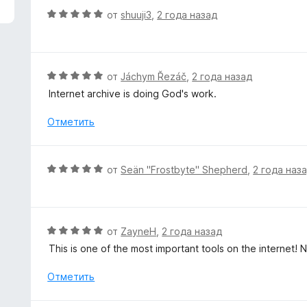
и
о
О
от
shuuji3
,
2 года назад
з
н
ц
5
а
е
3
н
и
е
О
от
Jáchym Řezáč
,
2 года назад
з
н
ц
5
Internet archive is doing God's work.
о
е
н
н
Отметить
а
е
5
н
и
о
О
от
Seän "Frostbyte" Shepherd
,
2 года наз
з
н
ц
5
а
е
5
н
и
е
О
от
ZayneH
,
2 года назад
з
н
ц
5
This is one of the most important tools on the internet! N
о
е
н
н
Отметить
а
е
5
н