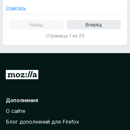
з
н
5
е
Отметить
н
о
Назад
Вперёд
н
а
Страница 1 из 25
5
и
з
5
П
е
р
е
Дополнения
й
О сайте
т
и
Блог дополнений для Firefox
н