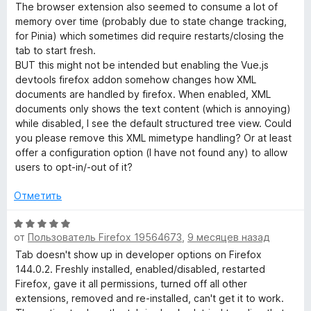
з
н
о
The browser extension also seemed to consume a lot of
5
е
н
e
memory over time (probably due to state change tracking,
н
а
for Pinia) which sometimes did require restarts/closing the
о
5
tab to start fresh.
v
н
и
BUT this might not be intended but enabling the Vue.js
а
з
devtools firefox addon somehow changes how XML
t
5
5
documents are handled by firefox. When enabled, XML
и
documents only shows the text content (which is annoying)
з
o
while disabled, I see the default structured tree view. Could
5
you please remove this XML mimetype handling? Or at least
offer a configuration option (I have not found any) to allow
o
users to opt-in/-out of it?
l
Отметить
s
О
от
Пользователь Firefox 19564673
,
9 месяцев назад
ц
е
»
Tab doesn't show up in developer options on Firefox
н
144.0.2. Freshly installed, enabled/disabled, restarted
е
Firefox, gave it all permissions, turned off all other
н
extensions, removed and re-installed, can't get it to work.