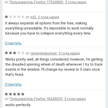
от
Пользователь Firefox 17524960
,
2 года назад
ц
е
н
з
е
н
а
5
н
о
5
О
от
pt3
,
2 года назад
е
н
и
ц
н
а
It always expands all options from the tree, making
з
е
о
5
everything unreadable. It's impossible to work normally
5
н
н
и
because you have to collapse everything every time.
е
а
з
н
5
Отметить
5
о
и
н
О
з
от
greenteaisgreat
,
2 года назад
а
ц
5
Works pretty well, all things considered; however, I'm getting
1
е
the dreaded spinning wheel of death whenever I try to track
и
н
events in the timeline. I'll change my review to 5 stars once
з
е
that's fixed.
5
н
о
Отметить
н
а
О
3
от
Пользователь Firefox 18446031
,
2 года назад
ц
и
е
works perfectly