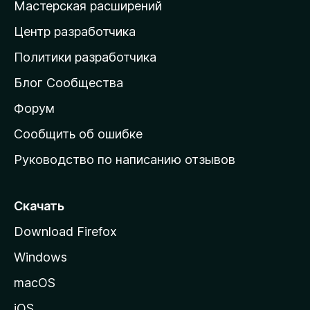
Мастерская расширений
а
Центр разработчика
д
о
Политики разработчика
м
Блог Сообщества
а
ш
Форум
н
Сообщить об ошибке
ю
Руководство по написанию отзывов
ю
с
т
Скачать
р
Download Firefox
а
Windows
н
и
macOS
ц
iOS