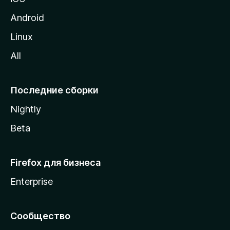
у
M
Android
o
Linux
z
All
i
l
l
Последние сборки
a
Nightly
Beta
Firefox для бизнеса
Enterprise
Сообщество