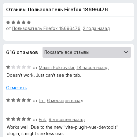
н
,
з
Отзывы Пользователь Firefox 18696476
7
е
а
и
р
з
О
а
от
Пользователь Firefox 18696476
,
2 года назад
«
5
ц
F
е
н
i
V
е
r
616 отзывов
н
e
u
о
f
О
н
от
Maxim Pokrovskii
,
18 часов назад
o
e
ц
а
Doesn't work. Just can't see the tab.
x
е
5
н
и
.
Отметить
е
з
н
5
О
от
lirn
,
6 месяцев назад
j
о
ц
н
е
s
а
О
н
от
Erik
,
9 месяцев назад
1
ц
е
Works well. Due to the new "vite-plugin-vue-devtools"
и
d
е
н
plugin, it might see less use.