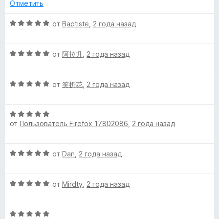
н
Отметить
з
о
5
н
О
от
Baptiste
,
2 года назад
а
ц
1
е
и
О
н
от
阿拉升
,
2 года назад
з
ц
е
5
е
н
О
н
от
笑折花
,
2 года назад
о
ц
е
н
е
н
а
О
н
о
5
от
Пользователь Firefox 17802086
,
2 года назад
ц
е
н
и
е
н
а
з
н
о
5
5
О
от
Dan
,
2 года назад
е
н
и
ц
н
а
з
е
о
5
5
О
н
от
Mirdty
,
2 года назад
н
и
ц
е
а
з
е
н
5
5
О
н
о
и