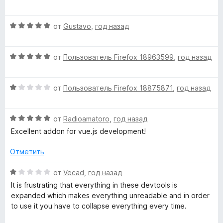
ц
е
н
и
е
н
а
з
О
н
от
Gustavo
,
год назад
о
5
5
ц
е
н
и
е
н
а
з
О
н
от
Пользователь Firefox 18963599
,
год назад
о
5
5
ц
е
н
и
е
н
а
з
О
н
от
Пользователь Firefox 18875871
,
год назад
о
5
5
ц
е
н
и
е
н
а
з
О
н
от
Radioamatoro
,
год назад
о
5
5
ц
е
н
и
Excellent addon for vue.js development!
е
н
а
з
н
о
5
5
Отметить
е
н
и
н
а
з
О
от
Vecad
,
год назад
о
1
5
ц
It is frustrating that everything in these devtools is
н
и
е
expanded which makes everything unreadable and in order
а
з
н
to use it you have to collapse everything every time.
5
5
е
и