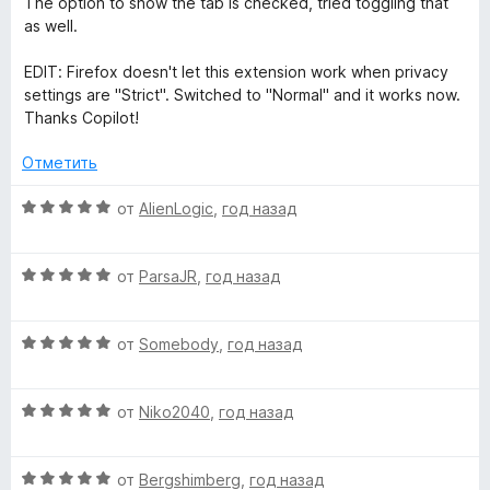
о
The option to show the tab is checked, tried toggling that
н
as well.
а
5
EDIT: Firefox doesn't let this extension work when privacy
и
settings are "Strict". Switched to "Normal" and it works now.
з
Thanks Copilot!
5
Отметить
О
от
AlienLogic
,
год назад
ц
е
О
н
от
ParsaJR
,
год назад
ц
е
е
н
О
н
от
Somebody
,
год назад
о
ц
е
н
е
н
а
О
н
от
Niko2040
,
год назад
о
5
ц
е
н
и
е
н
а
з
О
н
от
Bergshimberg
,
год назад
о
5
5