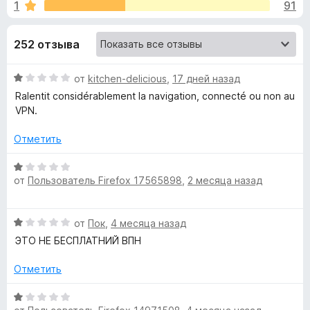
н
1
91
3
з
,
е
а
2
252 отзыва
р
и
а
«
з
О
F
от
kitchen-delicious
,
17 дней назад
5
ц
i
Ralentit considérablement la navigation, connecté ou non au
V
е
VPN.
r
н
e
P
е
Отметить
f
н
o
N
о
О
x
н
от
Пользователь Firefox 17565898
,
2 месяца назад
ц
а
е
U
1
н
О
и
от
Пок
,
4 месяца назад
е
n
ц
з
н
ЭТО НЕ БЕСПЛАТНИЙ ВПН
е
5
о
l
н
н
Отметить
е
а
н
О
i
1
о