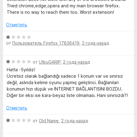
1
5
н
Tried chrome,edge,opera and my main browser firefox.
р
и
е
There is no way to reach them too. Worst extension!
з
н
5
о
а
Отметить
н
а
О
»
1
от
Пользователь Firefox 17836419
,
2 года назад
ц
и
е
з
н
О
5
от
UtkuGARIP
,
2 года назад
е
ц
н
Hatta -5yıldız!
е
о
Ücretsiz olarak bağlandığı sadece 1 konum var ve sınırsız
н
н
değil, aslında kelime oyunu yapmış geliştirici. Bağlanılan
е
а
konumun hızı düşük ve İNTERNET BAĞLANTISINI BOZDU.
н
1
Diğer bir eksi ise kara-beyaz liste olmaması. Hani sınırsızdı?!
о
и
н
з
Отметить
а
5
1
О
от
Old Name
,
2 года назад
и
ц
з
е