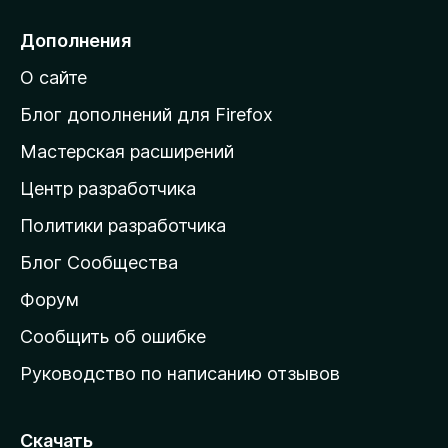
р
е
Дополнения
й
О сайте
т
и
Блог дополнений для Firefox
н
Мастерская расширений
а
Центр разработчика
д
о
Политики разработчика
м
Блог Сообщества
а
ш
Форум
н
Сообщить об ошибке
ю
Руководство по написанию отзывов
ю
с
т
Скачать