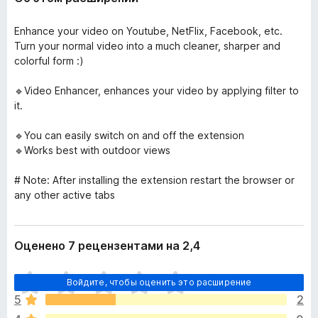
Enhance your video on Youtube, NetFlix, Facebook, etc.
Turn your normal video into a much cleaner, sharper and
colorful form :)
🔹Video Enhancer, enhances your video by applying filter to
it.
🔹You can easily switch on and off the extension
🔹Works best with outdoor views
# Note: After installing the extension restart the browser or
any other active tabs
Оценено 7 рецензентами на 2,4
О
Войдите, чтобы оценить это расширение
ц
5
2
е