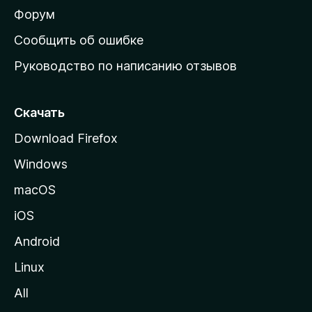
ш
Форум
н
Сообщить об ошибке
ю
Руководство по написанию отзывов
ю
с
т
Скачать
р
Download Firefox
а
Windows
н
и
macOS
ц
iOS
у
M
Android
o
Linux
z
All
i