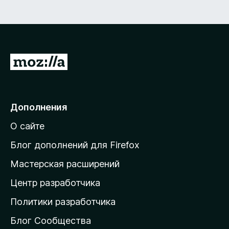
П
е
р
е
Дополнения
й
О сайте
т
и
Блог дополнений для Firefox
н
Мастерская расширений
а
Центр разработчика
д
о
Политики разработчика
м
Блог Сообщества
а