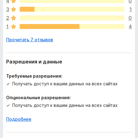
4
0
н
о
3
1
к
2
0
п
1
4
о
к
Прочитать 7 отзывов
а
н
е
т
Разрешения и данные
Требуемые разрешения:
Получать доступ к вашим данных на всех сайтах
Опциональные разрешения:
Получать доступ к вашим данных на всех сайтах
Подробнее