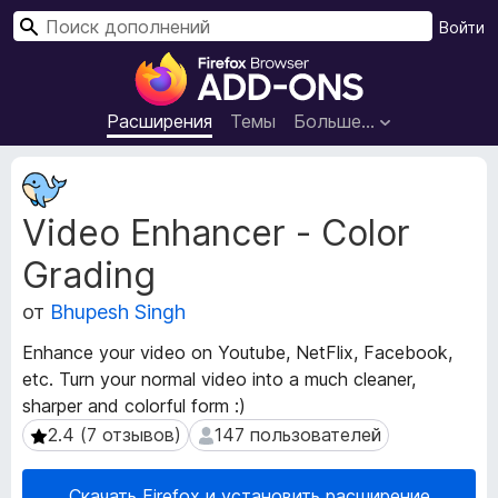
П
Войти
о
Д
и
о
с
п
Расширения
Темы
Больше…
к
о
л
М
н
е
Video Enhancer - Color
т
е
а
н
Grading
д
и
а
я
от
Bhupesh Singh
н
д
н
Enhance your video on Youtube, NetFlix, Facebook,
л
ы
etc. Turn your normal video into a much cleaner,
я
е
sharper and colorful form :)
р
б
а
2.4 (7 отзывов)
147 пользователей
2.4 (7 отзывов)
147 пользователей
р
с
а
ш
у
Скачать Firefox и установить расширение