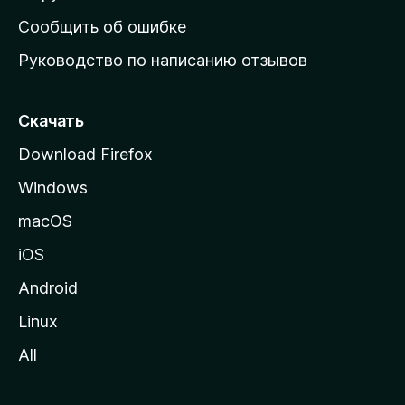
н
Сообщить об ошибке
ю
Руководство по написанию отзывов
ю
с
т
Скачать
р
Download Firefox
а
Windows
н
и
macOS
ц
iOS
у
M
Android
o
Linux
z
All
i
l