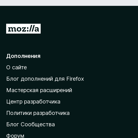
П
е
р
е
Дополнения
й
О сайте
т
и
Блог дополнений для Firefox
н
Мастерская расширений
а
Центр разработчика
д
о
Политики разработчика
м
Блог Сообщества
а
ш
Форум