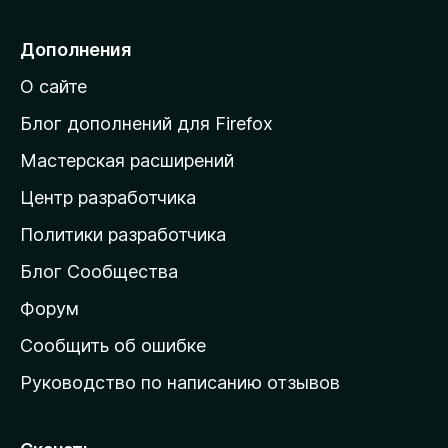
р
е
Дополнения
й
О сайте
т
и
Блог дополнений для Firefox
н
Мастерская расширений
а
Центр разработчика
д
о
Политики разработчика
м
Блог Сообщества
а
ш
Форум
н
Сообщить об ошибке
ю
Руководство по написанию отзывов
ю
с
т