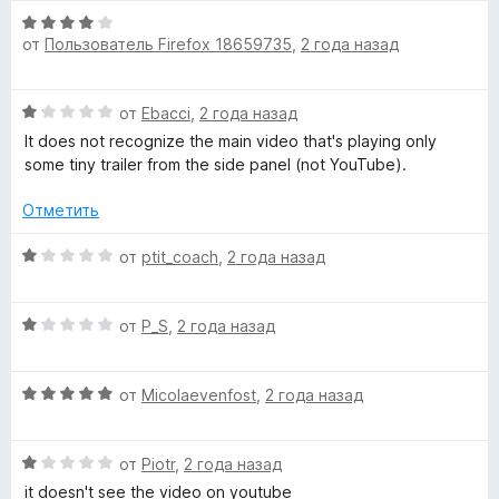
1
О
и
от
Пользователь Firefox 18659735
,
2 года назад
ц
з
е
5
н
О
от
Ebacci
,
2 года назад
е
ц
н
It does not recognize the main video that's playing only
е
о
some tiny trailer from the side panel (not YouTube).
н
н
е
а
Отметить
н
4
о
О
и
от
ptit_coach
,
2 года назад
н
ц
з
а
е
5
1
О
н
от
P_S
,
2 года назад
и
ц
е
з
е
н
5
О
н
от
Micolaevenfost
,
2 года назад
о
ц
е
н
е
н
а
О
н
от
Piotr
,
2 года назад
о
1
ц
е
н
и
it doesn't see the video on youtube