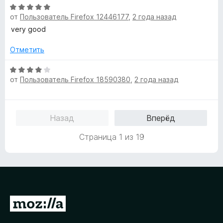
н
О
а
от
Пользователь Firefox 12446177
,
2 года назад
ц
1
е
very good
и
н
з
е
Отметить
5
н
о
О
от
Пользователь Firefox 18590380
,
2 года назад
н
ц
а
е
5
н
и
е
Назад
Вперёд
з
н
5
о
Страница 1 из 19
н
а
4
и
з
5
П
е