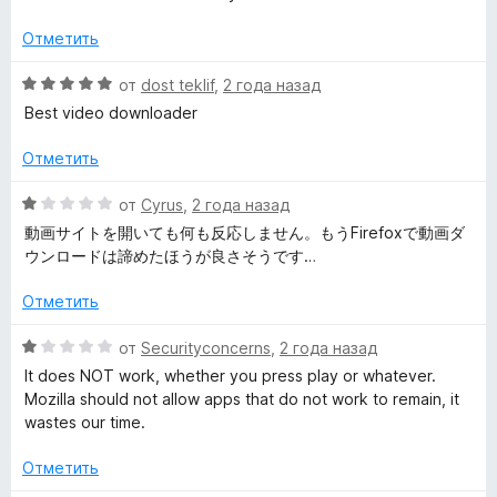
е
н
а
з
н
о
1
5
Отметить
е
н
и
н
а
з
О
от
dost teklif
,
2 года назад
о
5
5
ц
Best video downloader
н
и
е
а
з
н
Отметить
1
5
е
и
н
О
от
Cyrus
,
2 года назад
з
о
ц
動画サイトを開いても何も反応しません。もうFirefoxで動画ダ
5
н
е
ウンロードは諦めたほうが良さそうです…
а
н
5
е
Отметить
и
н
з
о
О
от
Securityconcerns
,
2 года назад
5
н
ц
It does NOT work, whether you press play or whatever.
а
е
Mozilla should not allow apps that do not work to remain, it
1
н
wastes our time.
и
е
з
н
Отметить
5
о