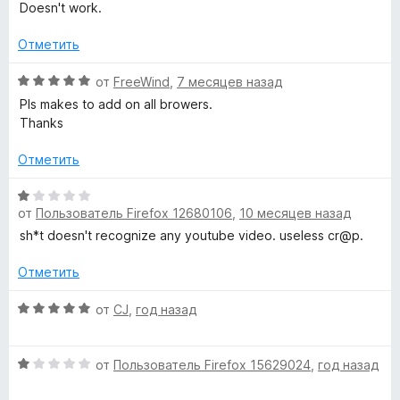
а
е
Doesn't work.
1
н
w
и
е
Отметить
з
н
n
5
о
О
от
FreeWind
,
7 месяцев назад
н
ц
Pls makes to add on all browers.
l
а
е
Thanks
1
н
o
и
е
Отметить
з
н
5
о
О
a
н
от
Пользователь Firefox 12680106
,
10 месяцев назад
ц
а
е
sh*t doesn't recognize any youtube video. useless cr@p.
d
5
н
и
е
Отметить
e
з
н
5
о
О
от
CJ
,
год назад
r
н
ц
а
е
О
1
н
от
Пользователь Firefox 15629024
,
год назад
»
ц
и
е