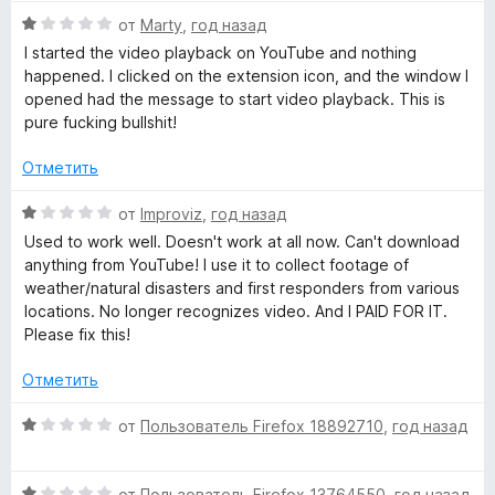
е
з
н
О
н
от
Marty
,
год назад
5
о
ц
е
н
I started the video playback on YouTube and nothing
е
н
а
happened. I clicked on the extension icon, and the window I
н
о
5
opened had the message to start video playback. This is
е
н
и
pure fucking bullshit!
н
а
з
о
1
5
Отметить
н
и
а
з
О
от
Improviz
,
год назад
1
5
ц
Used to work well. Doesn't work at all now. Can't download
и
е
anything from YouTube! I use it to collect footage of
з
н
weather/natural disasters and first responders from various
5
е
locations. No longer recognizes video. And I PAID FOR IT.
н
Please fix this!
о
н
Отметить
а
1
О
от
Пользователь Firefox 18892710
,
год назад
и
ц
з
е
5
О
н
от
Пользователь Firefox 13764550
,
год назад