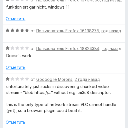
ц
е
funktioniert gar nicht, windows 11
е
н
н
о
Отметить
е
н
н
а
О
от
Пользователь Firefox 16198278
,
год назад
о
1
ц
н
и
е
а
з
О
н
от
Пользователь Firefox 18824384
,
год назад
1
5
ц
е
Doesn't work
и
е
н
з
н
о
Отметить
5
е
н
н
а
О
от
Goooog le Morons
,
2 года назад
о
5
ц
unfortunately just sucks in discovering chunked video
н
и
е
stream - "blob:httрs://..." without e.g. .m3u8 descriptor.
а
з
н
1
5
е
this is the only type of network stream VLC cannot handle
и
н
(yet), so a browser plugin could beat it.
з
о
5
н
Отметить
а