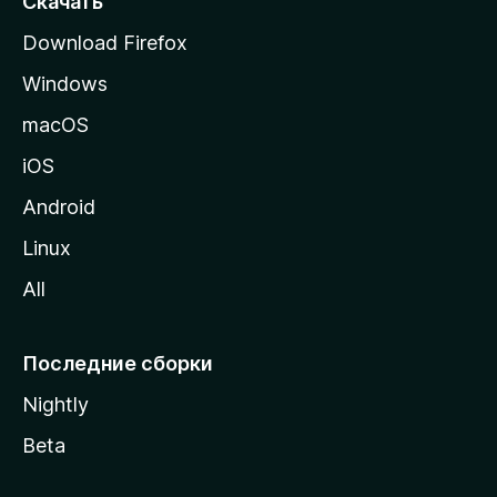
Скачать
р
Download Firefox
а
Windows
н
и
macOS
ц
iOS
у
M
Android
o
Linux
z
All
i
l
l
Последние сборки
a
Nightly
Beta