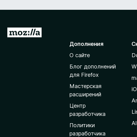
П
е
Дополнения
С
р
О сайте
D
е
й
Блог дополнений
W
т
для Firefox
m
и
Мастерская
н
i
расширений
а
A
д
Центр
Li
о
разработчика
м
Al
Политики
а
разработчика