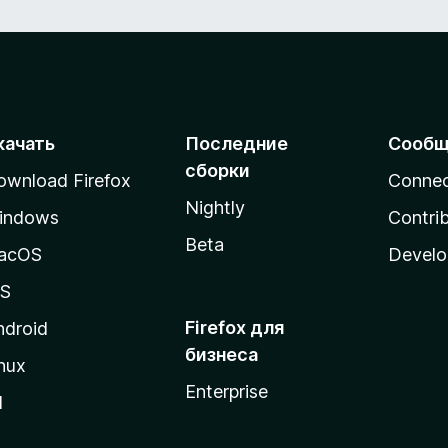
качать
Последние
Сообщ
сборки
ownload Firefox
Conne
Nightly
indows
Contri
Beta
acOS
Develo
OS
Firefox для
ndroid
бизнеса
nux
Enterprise
l