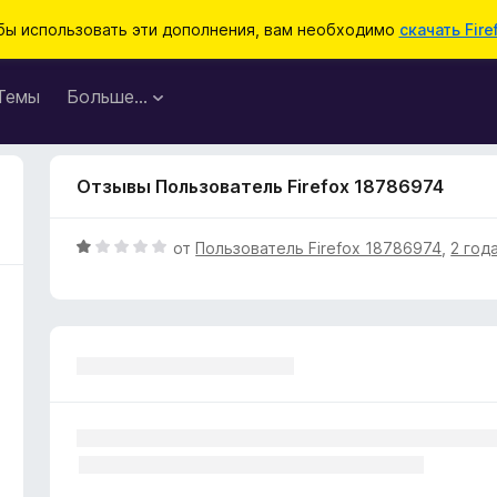
бы использовать эти дополнения, вам необходимо
скачать Fire
Темы
Больше…
Отзывы Пользователь Firefox 18786974
О
от
Пользователь Firefox 18786974
,
2 год
ц
е
н
е
н
о
н
а
1
и