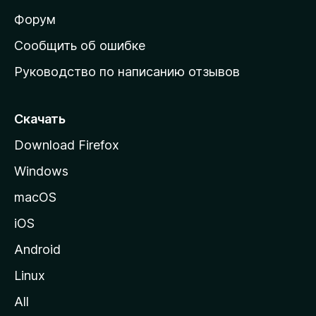
а
ш
Форум
н
Сообщить об ошибке
ю
Руководство по написанию отзывов
ю
с
т
Скачать
р
Download Firefox
а
Windows
н
и
macOS
ц
iOS
у
M
Android
o
Linux
z
All
i