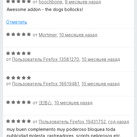
и
О
н
от
hoochbone
,
9 месяцев назад
посещаю никакие сайты, пока его не включу. Нам
т
ц
е
пользователям оно очень нравится, пускай не так много
Awesome addon - the dogs bollocks!
е
е
н
скачиваний, но кто понимает как оно устроено, как
,
н
о
работает, те действительно восхищаются его работой.
Отметить
ч
е
н
С помощью него так можно много ненужного убрать,
т
н
а
О
разного хлама с сайтов и нравится что ты сам это всё
от
Mortimer
,
10 месяцев назад
о
о
5
ц
контролируешь. Очень надеюсь, я бы был очень рад и
б
н
и
е
другие пользователи если вы не забросите это
ы
а
з
О
н
расширение, а продолжите обновлять, пускай не так
5
от
Пользователь Firefox 13581270
,
10 месяцев назад
5
ц
е
часто, но хоть периодически. Пожалуйста не бросайте
и
е
н
это расширение Raymond Hill, очень вас просим.
з
н
о
О
5
е
н
от
Пользователь Firefox 18619481
,
10 месяцев назад
ц
н
а
е
о
5
н
н
и
О
от
沈澄心
,
10 месяцев назад
е
а
з
ц
н
5
5
е
о
и
О
н
от
Пользователь Firefox 19431752
,
год назад
н
з
ц
е
а
muy buen complemento muy poderoso bloquea toda
5
е
н
5
publicidad molesta, rastreadores, scripts peligrosos,etc