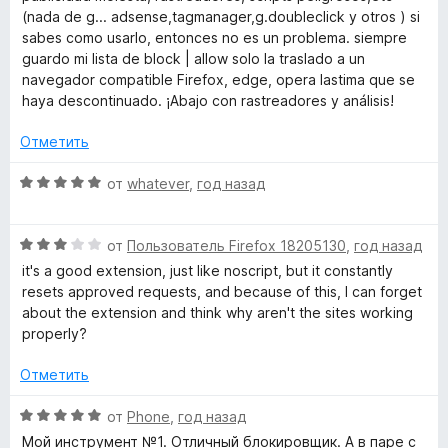
н
о
и
(nada de g... adsense,tagmanager,g.doubleclick y otros ) si
е
н
з
sabes como usarlo, entonces no es un problema. siempre
н
а
5
guardo mi lista de block | allow solo la traslado a un
о
5
navegador compatible Firefox, edge, opera lastima que se
н
и
haya descontinuado. ¡Abajo con rastreadores y análisis!
а
з
5
5
Отметить
и
з
О
от
whatever
,
год назад
5
ц
е
О
н
от
Пользователь Firefox 18205130
,
год назад
ц
е
it's a good extension, just like noscript, but it constantly
е
н
resets approved requests, and because of this, I can forget
н
о
about the extension and think why aren't the sites working
е
н
properly?
н
а
о
5
Отметить
н
и
а
з
О
от
Phone
,
год назад
3
5
ц
Мой инструмент №1. Отличный блокировщик. А в паре с