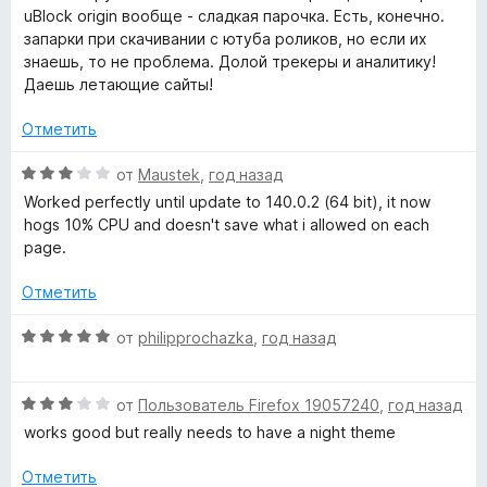
и
е
uBlock origin вообще - сладкая парочка. Есть, конечно.
з
н
запарки при скачивании с ютуба роликов, но если их
5
е
знаешь, то не проблема. Долой трекеры и аналитику!
н
Даешь летающие сайты!
о
н
Отметить
а
5
О
от
Maustek
,
год назад
и
ц
Worked perfectly until update to 140.0.2 (64 bit), it now
з
е
hogs 10% CPU and doesn't save what i allowed on each
5
н
page.
е
н
Отметить
о
н
О
от
philipprochazka
,
год назад
а
ц
3
е
и
О
н
от
Пользователь Firefox 19057240
,
год назад
з
ц
е
works good but really needs to have a night theme
5
е
н
н
о
Отметить