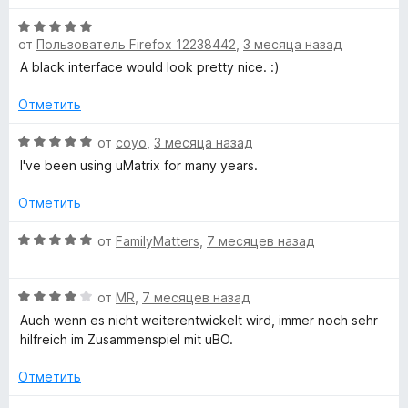
е
е
,
О
»
н
ч
от
Пользователь Firefox 12238442
,
3 месяца назад
ц
е
т
е
н
A black interface would look pretty nice. :)
о
н
о
б
е
н
Отметить
ы
н
а
о
О
5
от
coyo
,
3 месяца назад
н
ц
и
I've been using uMatrix for many years.
а
е
з
5
н
5
Отметить
и
е
з
н
О
от
FamilyMatters
,
7 месяцев назад
5
о
ц
н
е
а
О
н
от
MR
,
7 месяцев назад
5
ц
е
Auch wenn es nicht weiterentwickelt wird, immer noch sehr
и
е
н
hilfreich im Zusammenspiel mit uBO.
з
н
о
5
е
н
Отметить
н
а