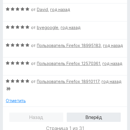
е
н
н
а
О
от
David
,
год назад
о
5
ц
н
и
е
а
з
О
н
от
byegoogle
,
год назад
3
5
ц
е
и
е
н
з
О
н
от
Пользователь Firefox 18995183
,
год назад
о
5
ц
е
н
е
н
а
О
н
от
Пользователь Firefox 12570361
,
год назад
о
5
ц
е
н
и
е
н
а
з
О
н
от
Пользователь Firefox 18910117
,
год назад
о
5
5
ц
е
н
и
神
е
н
а
з
н
о
5
5
Отметить
е
н
и
н
а
з
Назад
Вперёд
о
5
5
н
и
Страница 1 из 31
а