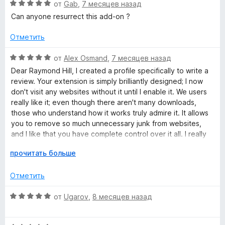
о
5
О
от
Gab
,
7 месяцев назад
н
и
ц
Can anyone resurrect this add-on ?
а
з
е
4
5
н
Отметить
и
е
з
н
О
от
Alex Osmand
,
7 месяцев назад
5
о
ц
Dear Raymond Hill, I created a profile specifically to write a
н
е
review. Your extension is simply brilliantly designed; I now
а
н
don't visit any websites without it until I enable it. We users
5
е
really like it; even though there aren't many downloads,
и
н
those who understand how it works truly admire it. It allows
з
о
you to remove so much unnecessary junk from websites,
5
н
and I like that you have complete control over it all. I really
а
hope, and I would be very happy for other users, if you
5
Р
прочитать больше
don't abandon this extension and continue updating it,
и
а
maybe not too often, but at least periodically. Please don't
з
з
Отметить
abandon this extension, Raymond Hill, we kindly ask you to.
5
в
е
О
от
Ugarov
,
8 месяцев назад
Уважаемый Raymond Hill, специально создал профиль
р
ц
чтобы написать отзыв. Ваше расширение это просто
н
е
гениально продуманная вещь, без него теперь не