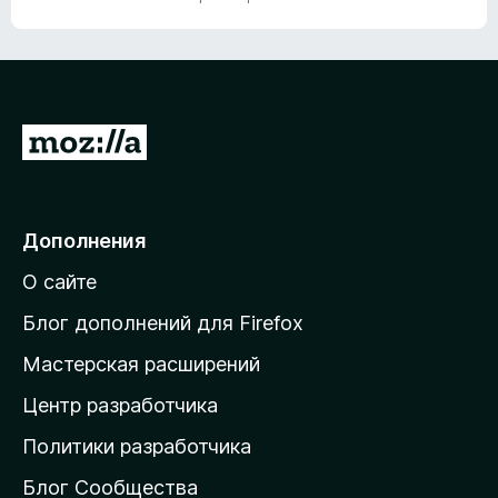
з
5
5
и
з
5
П
е
р
е
Дополнения
й
О сайте
т
и
Блог дополнений для Firefox
н
Мастерская расширений
а
Центр разработчика
д
о
Политики разработчика
м
Блог Сообщества