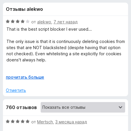
н
,
з
Отзывы alekwo
8
е
а
и
р
з
О
от
alekwo
,
7 лет назад
а
«
5
ц
That is the best script blocker I ever used...
F
е
н
i
The only issue is that it is continuously deleting cookies from
u
е
r
sites that are NOT blackslisted (despite having that option
н
not checked). Even whitelisting a site explicitly for cookies
e
M
о
doens't always help.
f
н
o
a
а
Also, the description of the extensions is referring to github
x
4
Р
прочитать больше
for reporting bugs and issues, however the repository is
и
а
t
configured to NOT allow new github users to create issues.
з
з
Отметить
5
в
r
е
760 отзывов
р
i
н
и
О
от
Mertsch
,
3 месяца назад
x
т
ц