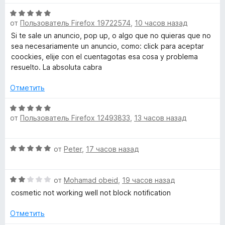
н
е
а
О
н
r
5
от
Пользователь Firefox 19722574
,
10 часов назад
ц
е
и
е
н
Si te sale un anuncio, pop up, o algo que no quieras que no
i
з
н
о
sea necesariamente un anuncio, como: click para aceptar
5
е
н
coockies, elije con el cuentagotas esa cosa y problema
g
н
а
resuelto. La absoluta cabra
о
5
н
i
и
Отметить
а
з
5
О
5
n
от
Пользователь Firefox 12493833
,
13 часов назад
и
ц
з
е
»
5
н
О
от
Peter
,
17 часов назад
е
ц
н
е
о
О
н
от
Mohamad obeid
,
19 часов назад
н
ц
е
а
cosmetic not working well not block notification
е
н
5
н
о
Отметить
и
е
н
з