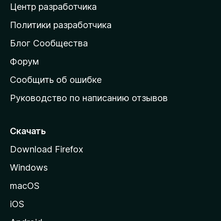
Центр разработчика
д
о
Политики разработчика
м
Блог Сообщества
а
ш
Форум
н
Сообщить об ошибке
ю
Руководство по написанию отзывов
ю
с
т
Скачать
р
Download Firefox
а
Windows
н
и
macOS
ц
iOS
у