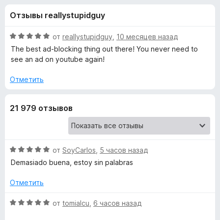
н
,
з
Отзывы reallystupidguy
8
е
а
и
р
з
О
от
reallystupidguy
,
10 месяцев назад
а
«
5
ц
The best ad-blocking thing out there! You never need to
F
е
see an ad on youtube again!
н
i
u
е
r
Отметить
н
e
B
о
f
21 979 отзывов
н
o
l
а
x
5
и
o
з
О
от
SoyCarlos
,
5 часов назад
5
ц
Demasiado buena, estoy sin palabras
c
е
н
Отметить
k
е
н
О
от
tomialcu
,
6 часов назад
O
о
ц