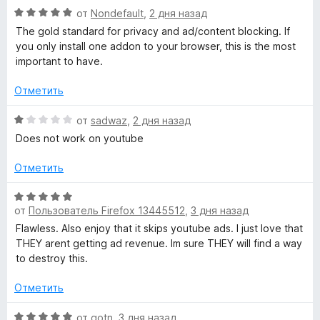
н
а
О
от
Nondefault
,
2 дня назад
5
о
5
ц
The gold standard for privacy and ad/content blocking. If
н
и
е
you only install one addon to your browser, this is the most
а
з
н
important to have.
2
5
е
и
н
Отметить
з
о
5
н
О
от
sadwaz
,
2 дня назад
а
ц
Does not work on youtube
5
е
и
н
Отметить
з
е
5
н
О
о
от
Пользователь Firefox 13445512
,
3 дня назад
ц
н
е
Flawless. Also enjoy that it skips youtube ads. I just love that
а
н
THEY arent getting ad revenue. Im sure THEY will find a way
1
е
to destroy this.
и
н
з
о
Отметить
5
н
а
О
от
gotn
,
3 дня назад