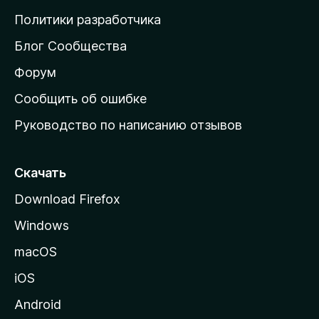
о
Политики разработчика
м
Блог Сообщества
а
ш
Форум
н
Сообщить об ошибке
ю
Руководство по написанию отзывов
ю
с
т
Скачать
р
Download Firefox
а
Windows
н
и
macOS
ц
iOS
у
M
Android