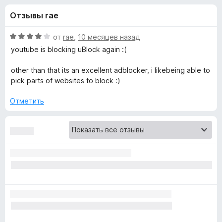
н
,
з
Отзывы rae
8
е
а
и
р
з
О
от
rae
,
10 месяцев назад
а
«
5
ц
youtube is blocking uBlock again :(
F
е
н
i
other than that its an excellent adblocker, i likebeing able to
u
е
r
pick parts of websites to block :)
н
e
B
о
Отметить
f
н
o
l
а
x
4
и
o
з
5
c
k
O