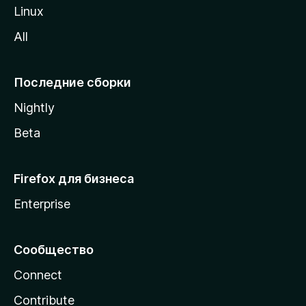
o
Linux
z
All
i
l
l
Последние сборки
a
Nightly
Beta
Firefox для бизнеса
Enterprise
Сообщество
Connect
Contribute