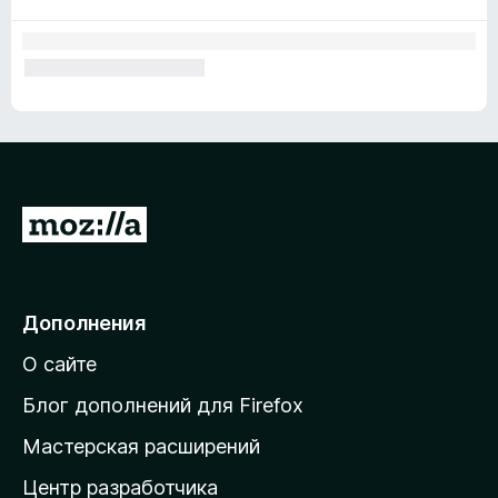
П
е
р
е
Дополнения
й
О сайте
т
и
Блог дополнений для Firefox
н
Мастерская расширений
а
Центр разработчика
д