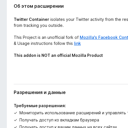
ш
з
Об этом расширении
и
е
р
р
е
Twitter Container
isolates your Twitter activity from the re
а
н
from tracking you outside.
и
F
я
This Project is an unofficial fork of
Mozilla's Facebook Cont
i
& Usage instructions follow this
link
r
e
This addon is NOT an official Mozilla Product
f
o
x
Разрешения и данные
Требуемые разрешения:
Мониторить использование расширений и управлять
Получать доступ ко вкладкам браузера
Получать доступ к вашим данных на всех сайтах