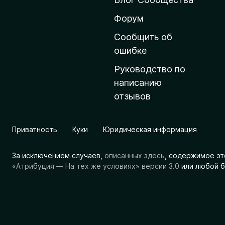
н
ю
Форум
ю
Сообщить об
с
ошибке
т
Руководство по
р
написанию
а
отзывов
н
и
ц
Приватность
Куки
Юридическая информация
у
M
За исключением случаев,
описанных здесь
, содержимое эт
o
«Атрибуция — На тех же условиях» версии 3.0
или любой б
z
i
l
l