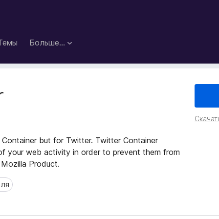
Темы
Больше…
r
Скачат
Container but for Twitter. Twitter Container
 of your web activity in order to prevent them from
 Mozilla Product.
еля
я