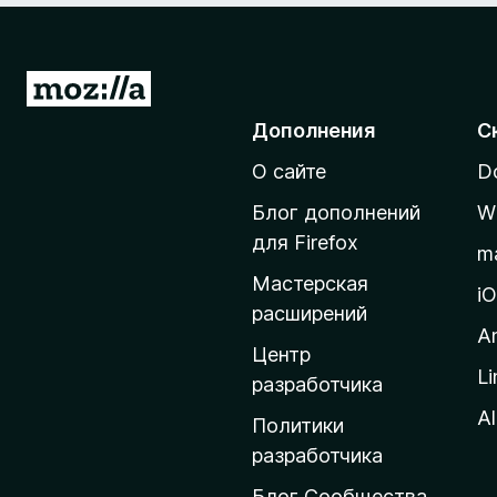
П
е
Дополнения
С
р
О сайте
D
е
й
Блог дополнений
W
т
для Firefox
m
и
Мастерская
н
i
расширений
а
A
д
Центр
Li
о
разработчика
м
Al
Политики
а
разработчика
ш
Блог Сообщества