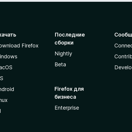
качать
Последние
Сообщ
сборки
ownload Firefox
Conne
Nightly
indows
Contri
Beta
acOS
Develo
OS
Firefox для
ndroid
бизнеса
nux
Enterprise
l