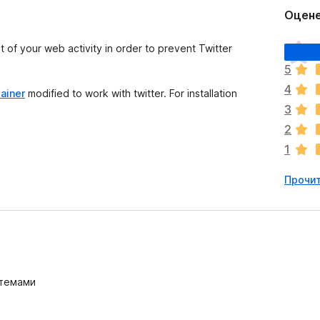
Оцене
О
st of your web activity in order to prevent Twitter
ц
5
е
4
н
ainer
modified to work with twitter. For installation
о
3
к
2
п
1
о
к
Прочит
а
н
е
т
 темами