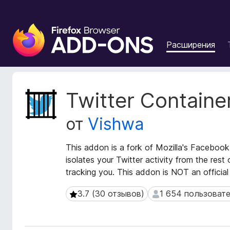
Д
о
Расширения
п
о
л
н
М
Twitter Containe
е
е
т
н
от
Vishwa
а
и
д
я
а
This addon is a fork of Mozilla's Facebook 
д
н
isolates your Twitter activity from the rest
л
н
tracking you. This addon is NOT an official
я
ы
б
е
3.7 (30 отзывов)
1 654 пользоват
3.7 (30 отзывов)
1 654 пользовател
р
р
а
а
с
у