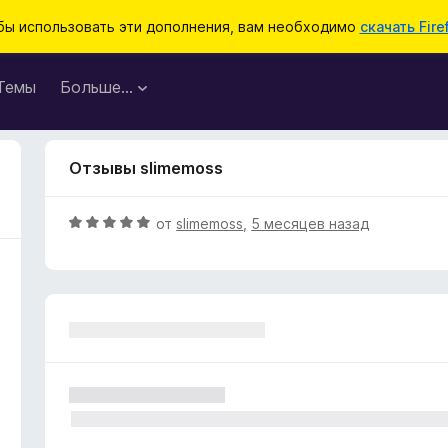
бы использовать эти дополнения, вам необходимо
скачать Fire
Темы
Больше…
Отзывы slimemoss
О
от
slimemoss
,
5 месяцев назад
ц
е
н
е
н
о
н
а
5
и