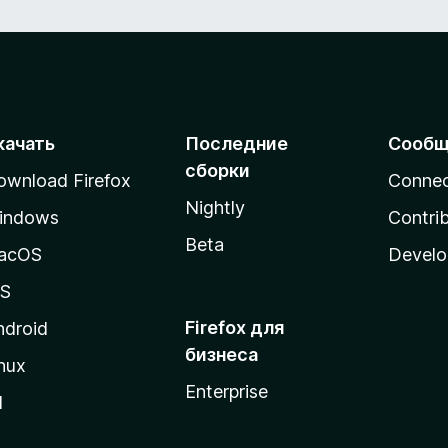
качать
Последние
Сообщ
сборки
ownload Firefox
Conne
Nightly
indows
Contri
Beta
acOS
Develo
OS
Firefox для
ndroid
бизнеса
nux
Enterprise
l