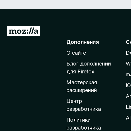
П
е
Дополнения
С
р
О сайте
D
е
й
Блог дополнений
W
т
для Firefox
m
и
Мастерская
н
i
расширений
а
A
д
Центр
Li
о
разработчика
м
Al
Политики
а
разработчика