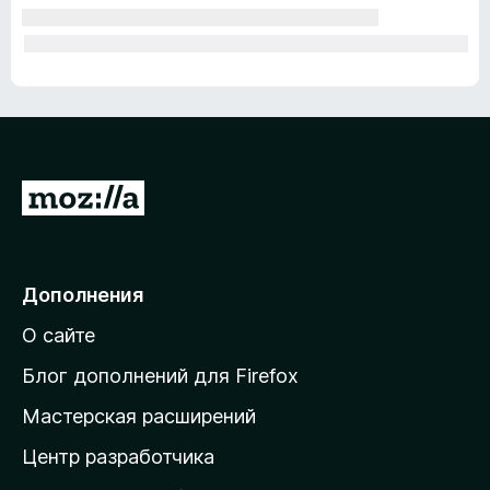
П
е
р
е
Дополнения
й
О сайте
т
и
Блог дополнений для Firefox
н
Мастерская расширений
а
Центр разработчика
д
о