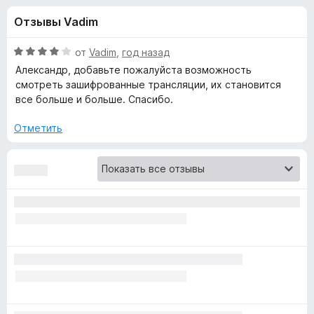
н
,
з
Отзывы Vadim
3
е
а
и
р
з
О
от
Vadim
,
год назад
а
«
5
ц
Александр, добавьте пожалуйста возможность
F
е
смотреть зашифрованные трансляции, их становится
н
i
все больше и больше. Спасибо.
A
е
r
н
Отметить
e
l
о
f
н
o
t
а
x
4
и
e
з
5
r
n
a