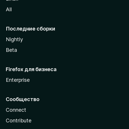
z
All
i
l
l
Последние сборки
a
Nightly
Beta
Firefox для бизнеса
Enterprise
Сообщество
Connect
Contribute