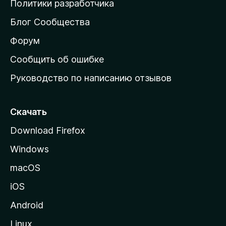
Политики разработчика
м
Блог Сообщества
а
ш
Форум
н
Сообщить об ошибке
ю
Руководство по написанию отзывов
ю
с
т
Скачать
р
Download Firefox
а
Windows
н
и
macOS
ц
iOS
у
M
Android
o
Linux