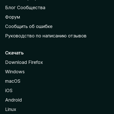
e
м
Блог Сообщества
а
)
ш
Форум
н
»
Сообщить об ошибке
ю
Руководство по написанию отзывов
–
ю
с
2
т
Скачать
р
в
Download Firefox
а
Windows
н
е
и
macOS
р
ц
iOS
у
с
M
Android
o
Linux
и
z