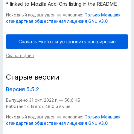
* linked to Mozilla Add-Ons listing in the README
i
Исходный код выпущен на условиях:
Только Меньшая
стандартная общественная лицензия GNU v3.0
t
c
Скачать Firefox и установить расширение
h
Скачать файл
A
Старые версии
d
Версия 5.5.2
b
Выпущено 31 окт. 2022 г. — 56,6 КБ
Работает с firefox 48.0 и выше
l
Исходный код выпущен на условиях:
Только Меньшая
стандартная общественная лицензия GNU v3.0
o