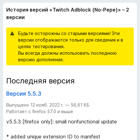
я
,
з
История версий «Twitch Adblock (No-Pepe)» – 2
8
е
в
и
версии
р
з
а
е
5
Будьте осторожны со старыми версиями! Эти
F
версии отображаются только для сведения и в
i
р
целях тестирования.
r
Вы всегда должны использовать последнюю
e
с
версию дополнения.
f
o
и
Последняя версия
x
й
Версия 5.5.3
«
Выпущено 12 нояб. 2022 г. — 56,61 КБ
Работает с firefox 57.0 и выше
T
v5.5.3 [firefox only]: small nonfunctional update
w
* added unique extension ID to manifest