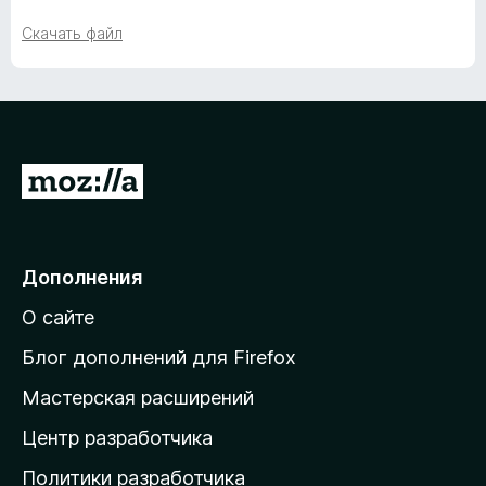
c
Скачать файл
k
(
N
П
е
o
р
е
-
Дополнения
й
О сайте
т
P
и
Блог дополнений для Firefox
e
н
Мастерская расширений
а
p
Центр разработчика
д
о
Политики разработчика