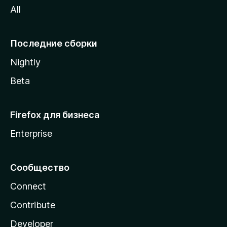
All
i
и
l
l
Последние сборки
a
Nightly
Beta
Firefox для бизнеса
Enterprise
Сообщество
Connect
Contribute
Developer