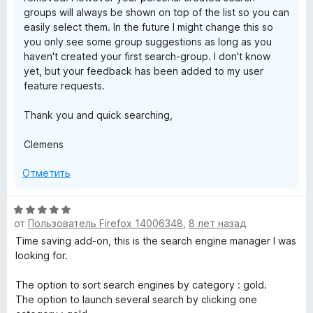
groups will always be shown on top of the list so you can
easily select them. In the future I might change this so
you only see some group suggestions as long as you
haven't created your first search-group. I don't know
yet, but your feedback has been added to my user
feature requests.
Thank you and quick searching,
Clemens
Отметить
О
от
Пользователь Firefox 14006348
,
8 лет назад
ц
е
Time saving add-on, this is the search engine manager I was
н
looking for.
е
н
The option to sort search engines by category : gold.
о
The option to launch several search by clicking one
н