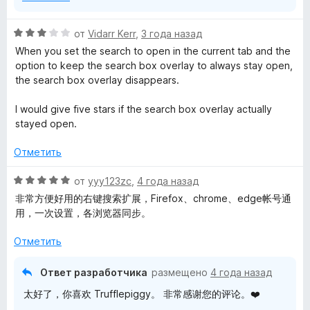
з
5
p
О
от
Vidarr Kerr
,
3 года назад
ц
When you set the search to open in the current tab and the
i
е
option to keep the search box overlay to always stay open,
н
the search box overlay disappears.
g
е
н
I would give five stars if the search box overlay actually
о
g
stayed open.
н
а
Отметить
y
3
и
О
от
yyy123zc
,
4 года назад
-
з
ц
非常方便好用的右键搜索扩展，Firefox、chrome、edge帐号通
5
е
用，一次设置，各浏览器同步。
Q
н
е
Отметить
н
u
о
Ответ разработчика
размещено
4 года назад
н
i
太好了，你喜欢 Trufflepiggy。 非常感谢您的评论。❤️
а