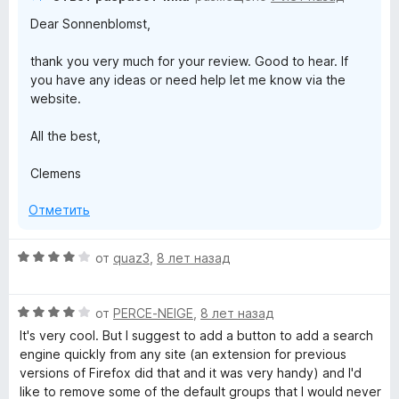
н
Dear Sonnenblomst,
а
5
thank you very much for your review. Good to hear. If
и
you have any ideas or need help let me know via the
з
website.
5
All the best,
Clemens
Отметить
О
от
quaz3
,
8 лет назад
ц
е
О
н
от
PERCE-NEIGE
,
8 лет назад
ц
е
It's very cool. But I suggest to add a button to add a search
е
н
engine quickly from any site (an extension for previous
н
о
versions of Firefox did that and it was very handy) and I'd
е
н
like to remove some of the default groups that I would never