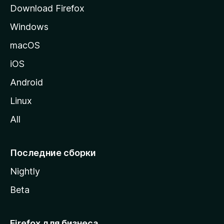
р
Download Firefox
а
Windows
н
и
macOS
ц
iOS
у
M
Android
o
Linux
z
All
i
l
l
Последние сборки
a
Nightly
Beta
Firefox для бизнеса