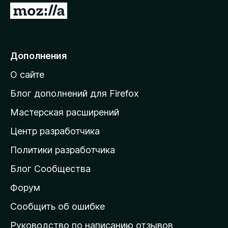
П
t
е
р
e
е
Дополнения
й
:
О сайте
т
A
и
Блог дополнений для Firefox
н
Мастерская расширений
I
а
Центр разработчика
д
-
о
Политики разработчика
м
p
Блог Сообщества
а
o
ш
Форум
н
Сообщить об ошибке
w
ю
Руководство по написанию отзывов