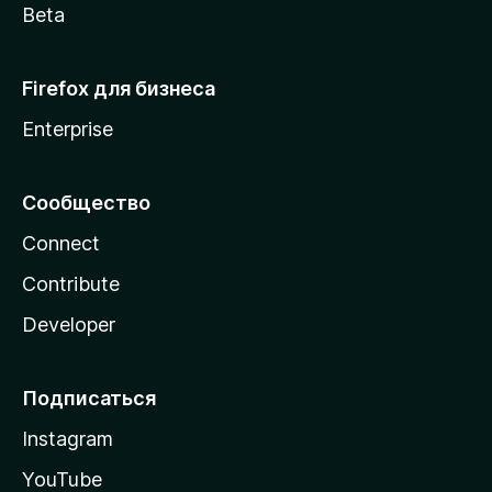
r
Beta
a
Firefox для бизнеса
n
Enterprise
s
Сообщество
l
Connect
a
Contribute
t
Developer
o
Подписаться
r
Instagram
»
YouTube