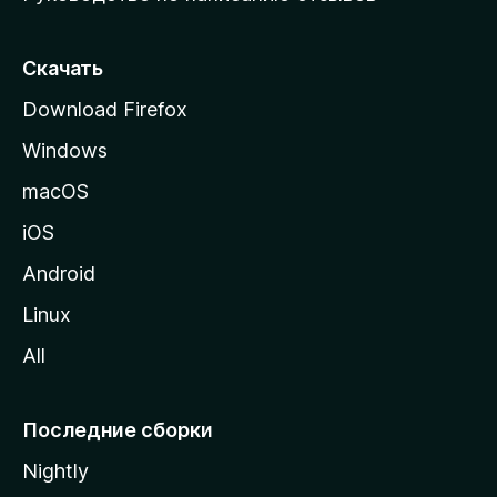
ю
e
с
т
Скачать
r
р
Download Firefox
а
e
Windows
н
d
и
macOS
ц
B
iOS
у
M
Android
u
o
Linux
z
l
All
i
k
l
l
Последние сборки
T
a
Nightly