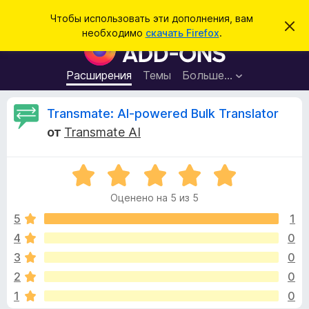
П
Войти
Чтобы использовать эти дополнения, вам
С
о
необходимо
скачать Firefox
.
к
Д
и
р
о
ы
с
т
п
Расширения
Темы
Больше…
к
ь
о
э
т
л
О
Transmate: AI-powered Bulk Translator
о
н
у
от
Transmate AI
в
е
т
е
н
д
о
О
и
з
м
ц
я
л
Оценено на 5 из 5
е
е
д
ы
н
н
5
1
л
и
е
е
4
0
я
в
н
б
3
0
о
р
н
ы
2
0
а
а
1
0
5
у