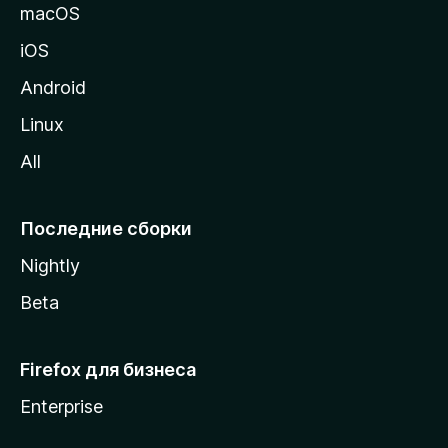
и
macOS
ц
iOS
у
M
Android
o
Linux
z
All
i
l
l
Последние сборки
a
Nightly
Beta
Firefox для бизнеса
Enterprise