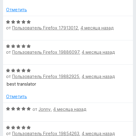
н
з
P
а
Отметить
5
5
a
и
О
от
Пользователь Firefox 17913012
,
4 месяца назад
з
ц
g
5
е
н
О
е
e
от
Пользователь Firefox 19886097
,
4 месяца назад
ц
н
е
о
s
н
н
О
е
а
от
Пользователь Firefox 19882925
,
4 месяца назад
ц
»
н
5
е
best translator
о
и
н
н
з
е
Отметить
а
5
н
5
о
О
от
Jonny
,
4 месяца назад
и
н
ц
з
а
е
5
О
5
н
от
Пользователь Firefox 19854263
,
4 месяца назад
ц
и
е