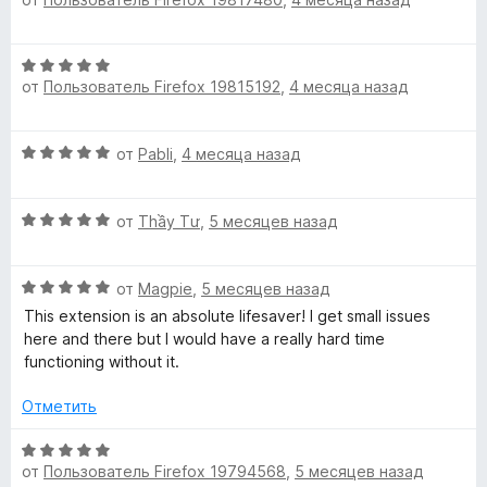
ц
е
е
н
н
о
О
е
н
от
Пользователь Firefox 19815192
,
4 месяца назад
ц
н
а
е
о
5
н
н
и
О
от
Pabli
,
4 месяца назад
е
а
з
ц
н
5
5
е
о
и
О
н
от
Thầy Tư
,
5 месяцев назад
н
з
ц
е
а
5
е
н
5
О
н
от
Magpie
,
5 месяцев назад
о
и
ц
е
н
This extension is an absolute lifesaver! I get small issues
з
е
н
а
here and there but I would have a really hard time
5
н
о
5
functioning without it.
е
н
и
н
а
з
Отметить
о
5
5
н
и
О
а
з
от
Пользователь Firefox 19794568
,
5 месяцев назад
ц