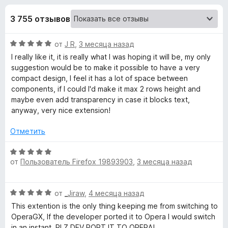
н
,
з
8
3 755 отзывов
е
а
и
р
з
О
от
J R
,
3 месяца назад
а
«
5
ц
I really like it, it is really what I was hoping it will be, my only
F
е
suggestion would be to make it possible to have a very
i
T
н
compact design, I feel it has a lot of space between
r
е
components, if I could I'd make it max 2 rows height and
e
W
н
maybe even add transparency in case it blocks text,
f
о
anyway, very nice extension!
н
o
P
а
x
Отметить
5
-
и
О
з
от
Пользователь Firefox 19893903
,
3 месяца назад
ц
T
5
е
н
О
от
_Jiraw
,
4 месяца назад
r
е
ц
н
This extention is the only thing keeping me from switching to
е
о
OperaGX, If the developer ported it to Opera I would switch
a
н
н
in an instant. PLZ DEV PORT IT TO OPERA!