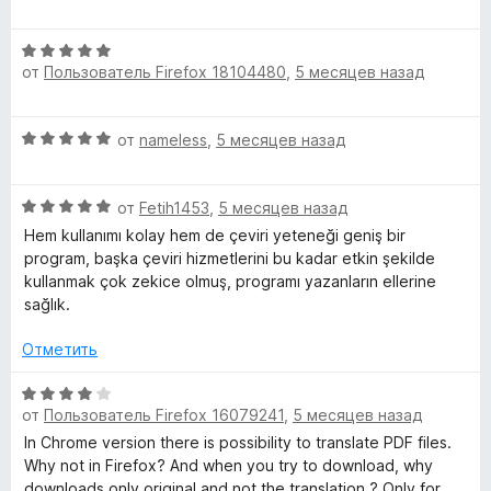
5
5
е
и
н
О
з
е
от
Пользователь Firefox 18104480
,
5 месяцев назад
ц
5
н
е
о
н
н
О
от
nameless
,
5 месяцев назад
е
а
ц
н
5
е
о
и
О
н
от
Fetih1453
,
5 месяцев назад
н
з
ц
е
а
Hem kullanımı kolay hem de çeviri yeteneği geniş bir
5
е
н
5
program, başka çeviri hizmetlerini bu kadar etkin şekilde
н
о
и
kullanmak çok zekice olmuş, programı yazanların ellerine
е
н
з
sağlık.
н
а
5
о
5
Отметить
н
и
а
з
О
5
5
от
Пользователь Firefox 16079241
,
5 месяцев назад
ц
и
е
In Chrome version there is possibility to translate PDF files.
з
н
Why not in Firefox? And when you try to download, why
5
е
downloads only original and not the translation ? Only for