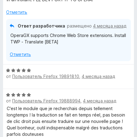
е
а
n
н
5
Отметить
о
и
н
s
з
Ответ разработчика
размещено
4 месяца назад
а
5
OperaGX supports Chrome Web Store extensions. Install
5
l
TWP - Translate [BETA]
и
з
a
Отметить
5
t
О
от
Пользователь Firefox 19891810
,
4 месяца назад
ц
e
е
н
О
е
W
от
Пользователь Firefox 19888994
,
4 месяца назад
ц
н
е
C'est le module que je recherchais depuis tellement
о
e
н
longtemps ! la traduction se fait en temps réel, pas besoin
н
е
de clic droit puis ensuite traduire sur une nouvelle page !
а
b
н
Quel bonheur, outil indispensable malgré des traductions
5
о
parfois douteuses
и