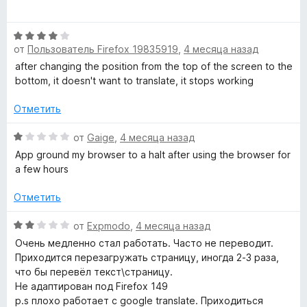
е
з
н
н
5
о
О
е
н
от
Пользователь Firefox 19835919
,
4 месяца назад
ц
н
а
е
after changing the position from the top of the screen to the
о
5
н
bottom, it doesn't want to translate, it stops working
н
и
е
а
з
н
Отметить
5
5
о
и
н
О
от
Gaige
,
4 месяца назад
з
а
ц
5
App ground my browser to a halt after using the browser for
4
е
a few hours
и
н
з
е
Отметить
5
н
о
О
от
Expmodo
,
4 месяца назад
н
ц
Очень медленно стал работать. Часто не переводит.
а
е
Приходится перезагружать страницу, иногда 2-3 раза,
1
н
что бы перевёл текст\страницу.
и
е
Не адаптирован под Firefox 149
з
н
p.s плохо работает с google translate. Приходиться