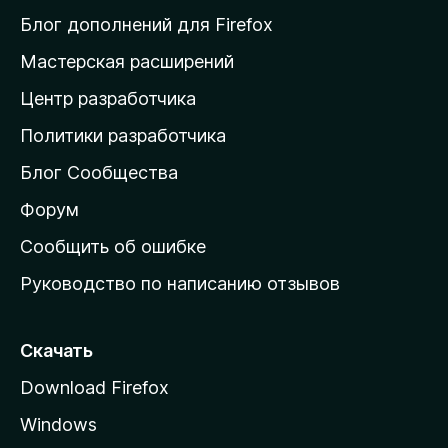
и
Блог дополнений для Firefox
н
Мастерская расширений
а
Центр разработчика
д
о
Политики разработчика
м
Блог Сообщества
а
ш
Форум
н
Сообщить об ошибке
ю
Руководство по написанию отзывов
ю
с
т
Скачать
р
Download Firefox
а
Windows
н