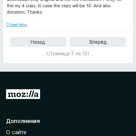
н
this my 4 stars. In case the stars will be 10. And also
о
donation. Thanks.
н
а
Отметить
4
и
Назад
Вперёд
з
5
Страница 3 из 151
П
е
р
е
Дополнения
й
О сайте
т