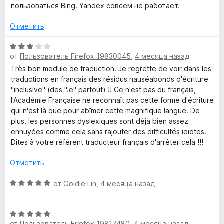
5
о
пользоваться Bing. Yandex совсем не работает.
н
а
Отметить
2
и
О
з
от
Пользователь Firefox 19830045
,
4 месяца назад
ц
5
е
Très bon module de traduction. Je regrette de voir dans les
н
traductions en français des résidus nauséabonds d'écriture
е
"inclusive" (des ".e" partout) !! Ce n'est pas du français,
н
l'Académie Française ne reconnaît pas cette forme d'écriture
о
qui n'est là que pour abîmer cette magnifique langue. De
н
plus, les personnes dyslexiques sont déjà bien assez
а
ennuyées comme cela sans rajouter des difficultés idiotes.
3
Dîtes à votre référent traducteur français d'arrêter cela !!!
и
з
Отметить
5
О
от
Goldie Lin
,
4 месяца назад
ц
е
О
н
от
Пользователь Firefox 19817480
,
4 месяца назад