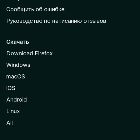
н
Сообщить об ошибке
ю
Руководство по написанию отзывов
ю
с
т
Скачать
р
Download Firefox
а
Windows
н
и
macOS
ц
iOS
у
M
Android
o
Linux
z
All
i
l