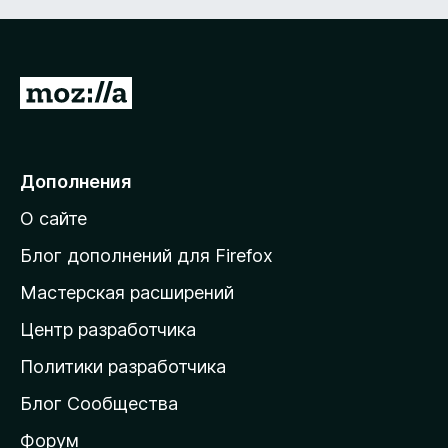
П
е
р
е
Дополнения
й
О сайте
т
и
Блог дополнений для Firefox
н
Мастерская расширений
а
Центр разработчика
д
о
Политики разработчика
м
Блог Сообщества
а
ш
Форум