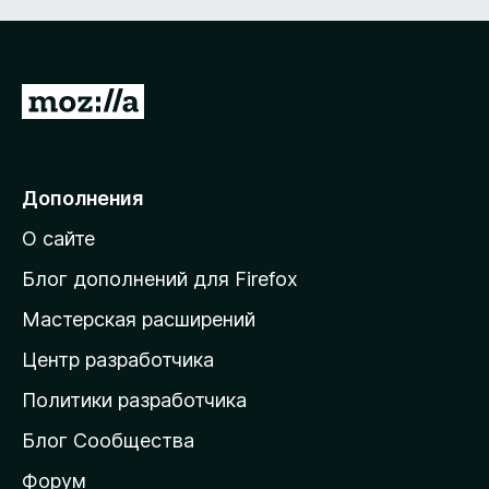
П
е
р
е
Дополнения
й
О сайте
т
и
Блог дополнений для Firefox
н
Мастерская расширений
а
Центр разработчика
д
о
Политики разработчика
м
Блог Сообщества
а
ш
Форум