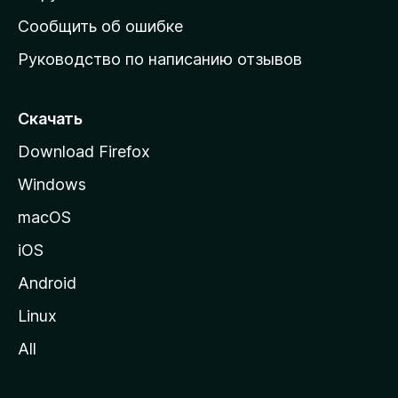
н
Сообщить об ошибке
ю
Руководство по написанию отзывов
ю
с
т
Скачать
р
Download Firefox
а
Windows
н
и
macOS
ц
iOS
у
M
Android
o
Linux
z
All
i
l