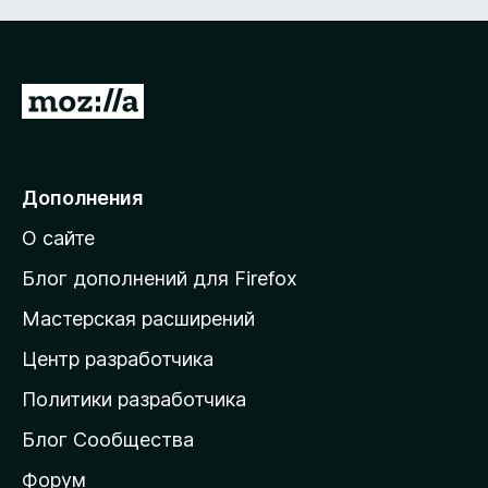
П
е
р
е
Дополнения
й
О сайте
т
и
Блог дополнений для Firefox
н
Мастерская расширений
а
Центр разработчика
д
о
Политики разработчика
м
Блог Сообщества
а
ш
Форум