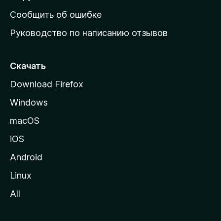
н
Сообщить об ошибке
ю
Руководство по написанию отзывов
ю
с
т
Скачать
р
Download Firefox
а
Windows
н
и
macOS
ц
iOS
у
M
Android
o
Linux
z
All
i
l