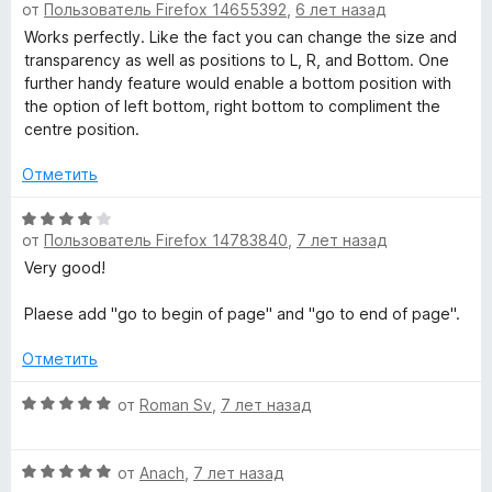
и
от
Пользователь Firefox 14655392
,
6 лет назад
ц
з
o
е
Works perfectly. Like the fact you can change the size and
5
н
transparency as well as positions to L, R, and Bottom. One
е
further handy feature would enable a bottom position with
t
н
the option of left bottom, right bottom to compliment the
о
centre position.
t
н
а
Отметить
o
5
и
О
от
Пользователь Firefox 14783840
,
7 лет назад
з
ц
m
5
е
Very good!
н
s
е
Plaese add "go to begin of page" and "go to end of page".
н
c
о
Отметить
н
r
а
О
от
Roman Sv
,
7 лет назад
4
ц
и
е
o
О
з
н
от
Anach
,
7 лет назад