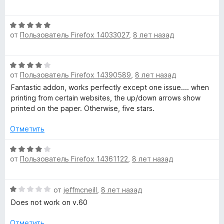
а
з
ц
5
5
е
и
О
н
з
от
Пользователь Firefox 14033027
,
8 лет назад
ц
е
5
е
н
н
о
О
е
н
от
Пользователь Firefox 14390589
,
8 лет назад
ц
н
а
е
Fantastic addon, works perfectly except one issue.... when
о
5
н
printing from certain websites, the up/down arrows show
н
и
е
printed on the paper. Otherwise, five stars.
а
з
н
5
5
о
Отметить
и
н
з
а
О
5
от
Пользователь Firefox 14361122
,
8 лет назад
4
ц
и
е
з
н
О
от
jeffmcneill
,
8 лет назад
5
е
ц
н
Does not work on v.60
е
о
н
н
Отметить