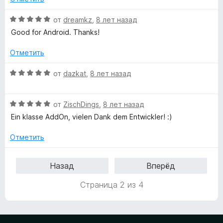
е
а
н
О
4
от
dreamkz
,
8 лет назад
о
ц
и
Good for Android. Thanks!
н
е
з
а
н
5
Отметить
1
е
и
н
О
от
dazkat
,
8 лет назад
з
о
ц
5
н
е
а
О
н
от
ZischDings
,
8 лет назад
5
ц
е
Ein klasse AddOn, vielen Dank dem Entwickler! :)
и
е
н
з
н
о
Отметить
5
е
н
н
а
Назад
Вперёд
о
5
н
и
Страница 2 из 4
а
з
5
5
и
з