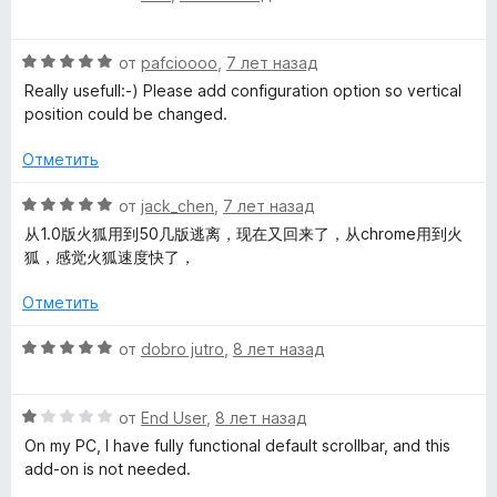
»
а
ц
з
4
е
5
О
и
н
от
pafcioooo
,
7 лет назад
ц
з
е
Really usefull:-) Please add configuration option so vertical
е
5
н
position could be changed.
н
о
е
н
Отметить
н
а
о
4
О
от
jack_chen
,
7 лет назад
н
и
ц
从1.0版火狐用到50几版逃离，现在又回来了，从chrome用到火
а
з
е
狐，感觉火狐速度快了，
5
5
н
и
е
Отметить
з
н
5
о
О
от
dobro jutro
,
8 лет назад
н
ц
а
е
5
О
н
от
End User
,
8 лет назад
и
ц
е
On my PC, I have fully functional default scrollbar, and this
з
е
н
add-on is not needed.
5
н
о