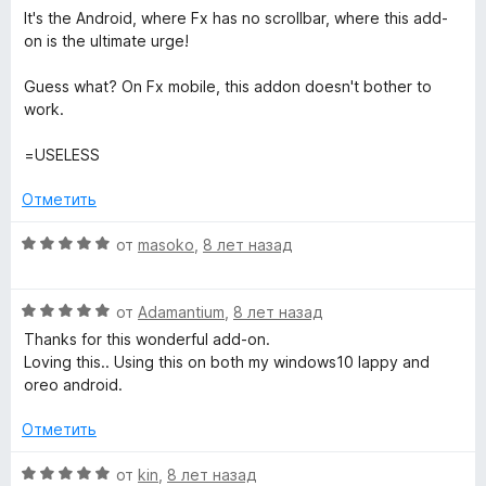
е
н
It's the Android, where Fx has no scrollbar, where this add-
н
а
on is the ultimate urge!
о
5
н
и
Guess what? On Fx mobile, this addon doesn't bother to
а
з
work.
1
5
и
=USELESS
з
5
Отметить
О
от
masoko
,
8 лет назад
ц
е
О
н
от
Adamantium
,
8 лет назад
ц
е
Thanks for this wonderful add-on.
е
н
Loving this.. Using this on both my windows10 lappy and
н
о
oreo android.
е
н
н
а
Отметить
о
5
н
и
О
от
kin
,
8 лет назад