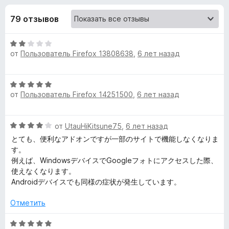
н
,
з
4
79 отзывов
е
а
и
р
з
О
а
«
5
от
Пользователь Firefox 13808638
,
6 лет назад
ц
F
е
i
T
н
r
О
е
от
Пользователь Firefox 14251500
e
,
6 лет назад
ц
o
н
е
f
о
н
н
o
p
О
от
UtauHiKitsune75
,
6 лет назад
е
а
x
ц
н
とても、便利なアドオンですが一部のサイトで機能しなくなりま
2
a
е
о
す。
и
н
н
例えば、WindowsデバイスでGoogleフォトにアクセスした際、
з
е
а
n
使えなくなります。
5
н
5
Androidデバイスでも同様の症状が発生しています。
о
и
d
н
з
Отметить
а
5
B
4
О