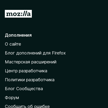
5
П
е
р
е
Дополнения
й
О сайте
т
и
Блог дополнений для Firefox
н
Мастерская расширений
а
Центр разработчика
д
о
Политики разработчика
м
Блог Сообщества
а
ш
Форум
н
Сообщить об ошибке