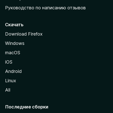
ю
Руководство по написанию отзывов
ю
с
т
Скачать
р
Download Firefox
а
Windows
н
и
macOS
ц
iOS
у
M
Android
o
Linux
z
All
i
l
l
Последние сборки
a