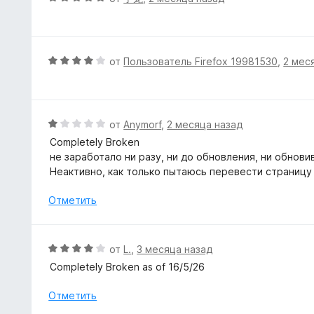
з
н
ц
5
о
е
н
н
а
е
О
от
Пользователь Firefox 19981530
,
2 мес
5
н
ц
и
о
е
з
н
н
5
а
е
О
от
Anymorf
,
2 месяца назад
5
н
ц
Completely Broken
и
о
е
не заработало ни разу, ни до обновления, ни обнови
з
н
н
Неактивно, как только пытаюсь перевести страницу
5
а
е
4
н
Отметить
и
о
з
н
5
а
О
от
L.
,
3 месяца назад
1
ц
Completely Broken as of 16/5/26
и
е
з
н
Отметить
5
е