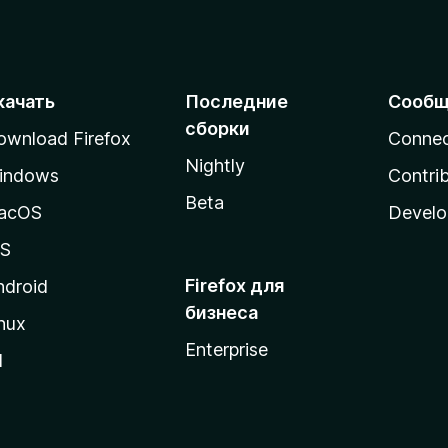
5
качать
Последние
Сообщ
сборки
ownload Firefox
Conne
Nightly
indows
Contri
Beta
acOS
Develo
OS
Firefox для
ndroid
бизнеса
nux
Enterprise
l