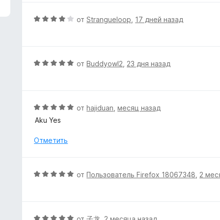
з
н
5
е
О
от
Strangueloop
,
17 дней назад
н
ц
о
е
н
н
а
е
О
от
Buddyowl2
,
23 дня назад
5
н
ц
и
о
е
з
н
н
5
а
е
О
от
hajiduan
,
месяц назад
4
н
ц
Aku Yes
и
о
е
з
н
н
Отметить
5
а
е
5
н
и
о
О
от
Пользователь Firefox 18067348
,
2 мес
з
н
ц
5
а
е
5
н
и
е
О
от
子龙
,
2 месяца назад