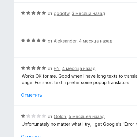
н
о
О
от
goqqtw
,
3 месяца назад
н
ц
а
е
4
н
и
е
О
от
Aleksander
,
4 месяца назад
з
н
ц
5
о
е
н
н
а
е
О
от
PN
,
4 месяца назад
5
н
ц
Works OK for me. Good when I have long texts to transla
и
о
е
page. For short text, i prefer some popup translators.
з
н
н
5
а
е
Отметить
5
н
и
о
з
н
О
от
Goloh
,
5 месяцев назад
5
а
ц
Unfortunately no matter what I try, I get Google's "Error
5
е
и
н
Отметить