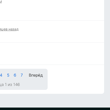
!
яцев назад
4
5
6
7
Вперёд
а 1 из 146