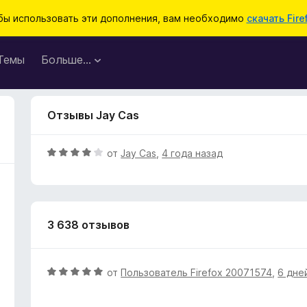
бы использовать эти дополнения, вам необходимо
скачать Fire
Темы
Больше…
Отзывы Jay Cas
О
от
Jay Cas
,
4 года назад
ц
е
н
е
3 638 отзывов
н
о
н
а
О
от
Пользователь Firefox 20071574
,
6 дне
4
ц
и
е