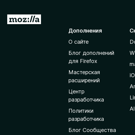
П
е
Дополнения
С
р
О сайте
D
е
й
Блог дополнений
W
т
для Firefox
m
и
Мастерская
н
i
расширений
а
A
д
Центр
Li
о
разработчика
м
Al
Политики
а
разработчика
ш
Блог Сообщества
н