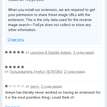
When you install our extension, we are required to get
your permission to share these image URLs with the
extension. This is the only data used for the reverse
image search—TinEye does not collect or store any
other information.
Отметить
О
от
Lavonne A Gaddis-Adams
,
2 года назад
ц
е
О
н
от
Пользователь Firefox 18791384
,
2 года назад
ц
е
е
н
н
о
О
от
gerry
,
2 года назад
е
н
ц
н
а
tineye has literally never worked so having an extension for
е
о
5
it is the most pointless thing i could think of
н
н
и
е