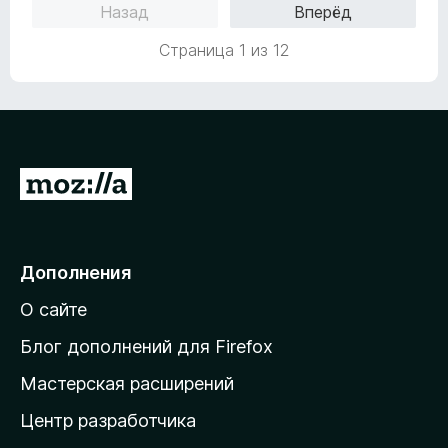
Назад
Вперёд
о
5
5
н
и
Страница 1 из 12
а
з
1
5
и
з
5
П
е
р
е
Дополнения
й
О сайте
т
и
Блог дополнений для Firefox
н
Мастерская расширений
а
Центр разработчика
д