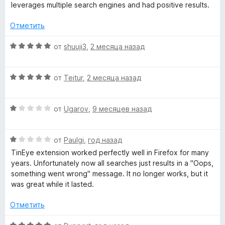
1
5
leverages multiple search engines and had positive results.
и
e
з
Отметить
5
v
О
от
shuuji3
,
2 месяца назад
ц
e
е
О
н
от
Teitur
,
2 месяца назад
r
ц
е
е
н
О
н
от
Ugarov
,
9 месяцев назад
о
s
ц
е
н
е
н
а
e
О
н
от
Paulgi
,
год назад
о
5
ц
е
н
и
TinEye extension worked perfectly well in Firefox for many
I
е
н
а
з
years. Unfortunately now all searches just results in a "Oops,
н
о
5
5
something went wrong" message. It no longer works, but it
е
н
и
m
was great while it lasted.
н
а
з
о
1
5
Отметить
a
н
и
а
з