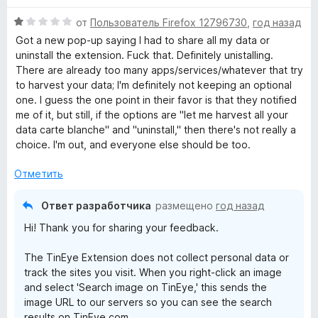
н
и
а
з
О
от
Пользователь Firefox 12796730
,
год назад
1
5
ц
Got a new pop-up saying I had to share all my data or
и
е
uninstall the extension. Fuck that. Definitely unistalling.
з
н
There are already too many apps/services/whatever that try
5
е
to harvest your data; I'm definitely not keeping an optional
н
one. I guess the one point in their favor is that they notified
о
me of it, but still, if the options are "let me harvest all your
н
data carte blanche" and "uninstall," then there's not really a
а
choice. I'm out, and everyone else should be too.
1
и
Отметить
з
5
Ответ разработчика
размещено
год назад
Hi! Thank you for sharing your feedback.
The TinEye Extension does not collect personal data or
track the sites you visit. When you right-click an image
and select 'Search image on TinEye,' this sends the
image URL to our servers so you can see the search
results on TinEye.com.