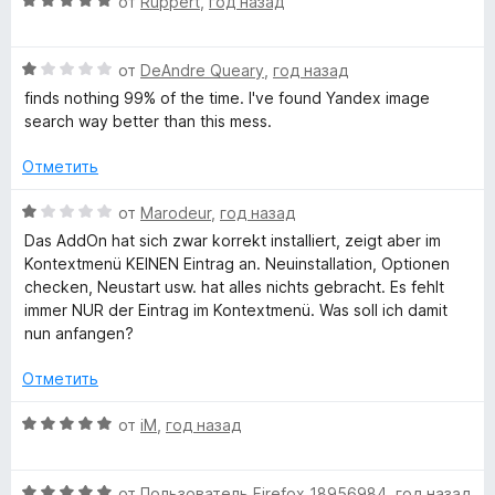
О
от
Ruppert
,
год назад
g
1
5
ц
и
е
з
e
О
н
от
DeAndre Queary
,
год назад
5
ц
е
finds nothing 99% of the time. I've found Yandex image
е
н
search way better than this mess.
S
н
о
е
н
Отметить
e
н
а
о
5
О
от
Marodeur
,
год назад
a
н
и
ц
Das AddOn hat sich zwar korrekt installiert, zeigt aber im
а
з
е
Kontextmenü KEINEN Eintrag an. Neuinstallation, Optionen
1
5
r
н
checken, Neustart usw. hat alles nichts gebracht. Es fehlt
и
е
immer NUR der Eintrag im Kontextmenü. Was soll ich damit
з
н
nun anfangen?
c
5
о
н
Отметить
h
а
1
О
от
iM
,
год назад
»
и
ц
з
е
5
О
н
от
Пользователь Firefox 18956984
,
год назад