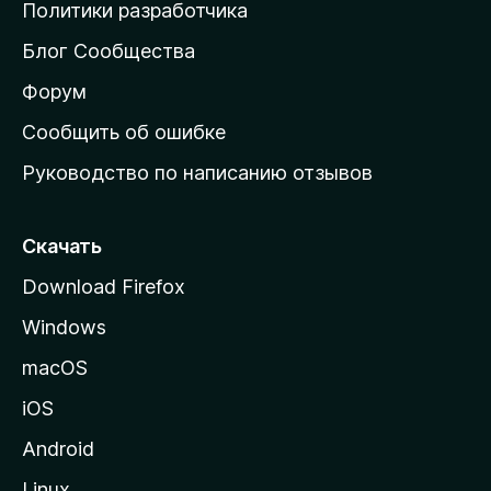
о
Политики разработчика
м
Блог Сообщества
а
ш
Форум
н
Сообщить об ошибке
ю
Руководство по написанию отзывов
ю
с
т
Скачать
р
Download Firefox
а
Windows
н
и
macOS
ц
iOS
у
M
Android
o
Linux