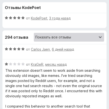
н
,
з
Отзывы KodePoet
1
е
а
и
р
з
О
от
KodePoet
,
3 года назад
а
«
5
ц
F
е
н
i
T
294 отзыва
е
r
н
e
i
о
О
от
Carlos Jaen
,
6 дней назад
f
н
ц
o
n
а
е
x
5
О
н
от
KraGeR
,
месяц назад
и
ц
е
E
This extension doesn't seem to work aside from searching
з
е
н
obviously old images, like memes. I've tried searching
5
н
о
images posted by Reddit users, for example, and not a
y
е
н
single one had search results - not even the original source
н
а
if it was posted only to Reddit once. I encountered this with
e
о
5
obviously reposted images as well.
н
и
R
а
з
I compared this behavior to another search tool that