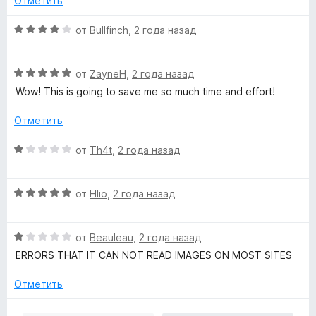
а
Отметить
з
н
5
5
о
О
и
от
Bullfinch
,
2 года назад
н
ц
з
а
е
5
1
О
н
от
ZayneH
,
2 года назад
и
ц
е
Wow! This is going to save me so much time and effort!
з
е
н
5
н
о
Отметить
е
н
н
а
О
от
Th4t
,
2 года назад
о
4
ц
н
и
е
а
з
О
н
от
Hlio
,
2 года назад
5
5
ц
е
и
е
н
з
О
н
от
Beauleau
,
2 года назад
о
5
ц
е
н
ERRORS THAT IT CAN NOT READ IMAGES ON MOST SITES
е
н
а
н
о
1
Отметить
е
н
и
н
а
з