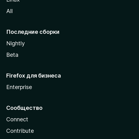
z
All
i
l
l
Последние сборки
a
Nightly
Beta
Firefox для бизнеса
Enterprise
Сообщество
Connect
Contribute