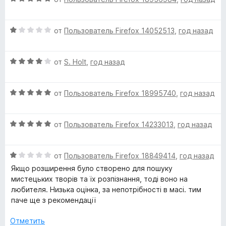
ц
е
е
н
О
н
от
Пользователь Firefox 14052513
,
год назад
о
ц
е
н
е
н
а
О
н
от
S. Holt
,
год назад
о
5
ц
е
н
и
е
н
а
з
О
н
от
Пользователь Firefox 18995740
,
год назад
о
5
5
ц
е
н
и
е
н
а
з
О
н
от
Пользователь Firefox 14233013
,
год назад
о
1
5
ц
е
н
и
е
н
а
з
О
н
от
Пользователь Firefox 18849414
,
год назад
о
4
5
ц
е
н
и
Якщо розширення було створено для пошуку
е
н
а
з
мистецьких творів та їх розпізнання, тоді воно на
н
о
5
5
любителя. Низька оцінка, за непотрібності в масі. тим
е
н
и
паче ще з рекомендації
н
а
з
о
5
5
Отметить