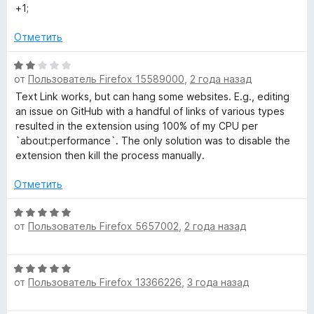
ц
е
+1;
е
н
н
о
Отметить
е
н
н
а
О
о
5
от
Пользователь Firefox 15589000
,
2 года назад
ц
н
и
е
Text Link works, but can hang some websites. E.g., editing
а
з
н
an issue on GitHub with a handful of links of various types
5
5
е
resulted in the extension using 100% of my CPU per
и
н
`about:performance`. The only solution was to disable the
з
о
extension then kill the process manually.
5
н
а
Отметить
2
и
О
от
Пользователь Firefox 5657002
,
2 года назад
з
ц
5
е
н
О
е
от
Пользователь Firefox 13366226
,
3 года назад
ц
н
е
о
н