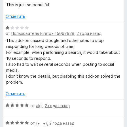
и
ц
е
This is just so beautiful
k
з
е
н
5
н
о
Отметить
е
н
»
н
а
О
о
5
от
Пользователь Firefox 15067929
,
2 года назад
ц
н
и
е
This add-on caused Google and other sites to stop
а
з
н
responding for long periods of time.
5
5
е
For example, when performing a search, it would take about
и
н
10 seconds to respond.
з
о
I also had to wait several seconds when posting to social
5
н
media.
а
I don't know the details, but disabling this add-on solved the
1
problem.
и
з
Отметить
5
О
от
algi
,
2 года назад
ц
е
О
н
от
(⁠●⁠_⁠_⁠●⁠)
,
2 года назад