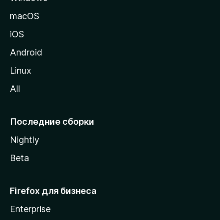
и
macOS
ц
iOS
у
M
Android
o
Linux
z
All
i
l
l
Последние сборки
a
Nightly
Beta
Firefox для бизнеса
Enterprise