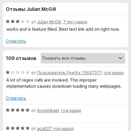
н
,
з
Отзывы Julian McGill
2
е
а
и
р
з
О
от
Julian McGill
,
7 лет назад
а
«
5
ц
works and is feature filled. Best text link add on right now.
F
е
н
i
Отметить
T
е
r
н
e
e
109 отзывов
о
f
н
o
x
а
О
от
Пользователь Firefox 15657377
,
год назад
x
3
ц
A lot of regex calls are invoked. This improper
и
t
е
implementation causes slowdown loading many webpages.
з
н
5
е
L
Отметить
н
о
О
от
ilovemikael
,
год назад
i
н
ц
а
е
n
1
О
н
от
aca027
,
год назад