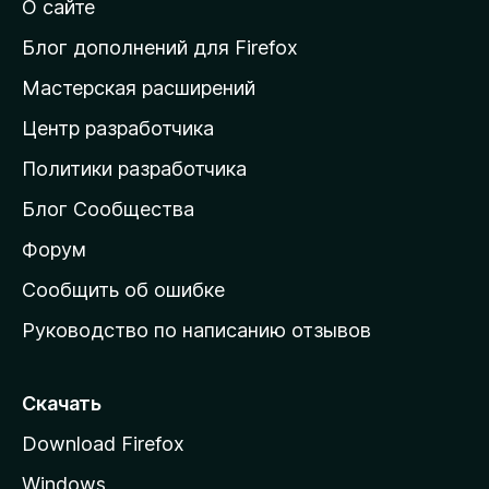
О сайте
т
и
Блог дополнений для Firefox
н
Мастерская расширений
а
Центр разработчика
д
о
Политики разработчика
м
Блог Сообщества
а
ш
Форум
н
Сообщить об ошибке
ю
Руководство по написанию отзывов
ю
с
т
Скачать
р
Download Firefox
а
Windows
н