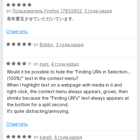
н
О
е
а
от
Пользователь Firefox 17855952
,
3 года назад
ц
н
5
е
長年重宝させていただいています。
о
и
н
н
з
е
Отметить
а
5
н
5
о
О
от
Bobby
,
3 года назад
и
н
ц
з
а
е
5
О
5
н
от
puni
,
4 года назад
ц
и
е
Would it be possible to hide the "Finding URIs in Selection...
е
з
н
(100%)" text in the context menu?
н
5
о
When I highlight text on a webpage with media in it and
е
н
right-click, the context menu always appears, grows, then
н
а
shrinks because the "Finding URI's" text always appears at
о
5
the bottom for a split second.
н
и
It's quite distracting/annoying.
а
з
4
5
Отметить
и
з
О
от
karelt
,
4 года назад