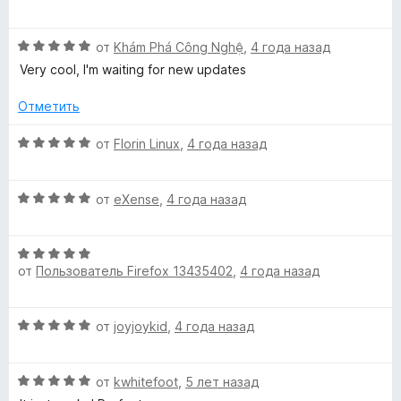
5
ц
е
О
н
от
Khám Phá Công Nghệ
,
4 года назад
ц
е
Very cool, I'm waiting for new updates
е
н
н
о
Отметить
е
н
н
а
О
от
Florin Linux
,
4 года назад
о
5
ц
н
и
е
а
з
О
н
от
eXense
,
4 года назад
5
5
ц
е
и
е
н
з
О
н
о
от
Пользователь Firefox 13435402
,
4 года назад
5
ц
е
н
е
н
а
н
о
5
О
от
joyjoykid
,
4 года назад
е
н
и
ц
н
а
з
е
о
5
5
О
н
от
kwhitefoot
,
5 лет назад
н
и
ц
е