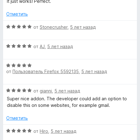
а
It just works! Perfect.
з
е
н
5
5
н
о
Отметить
и
е
н
з
н
а
О
от
Stonecrusher
,
5 лет назад
5
о
5
ц
н
и
е
а
з
О
н
от
AJ
,
5 лет назад
5
5
ц
е
и
е
н
з
О
н
о
от
Пользователь Firefox 5592135
,
5 лет назад
5
ц
е
н
е
н
а
н
о
5
О
от
gianni
,
5 лет назад
е
н
и
ц
н
а
Super nice addon. The developer could add an option to
з
е
о
5
disable this on some websites, for example gmail.
5
н
н
и
е
а
Отметить
з
н
5
5
о
О
и
от
Hiro
,
5 лет назад
н
ц
з