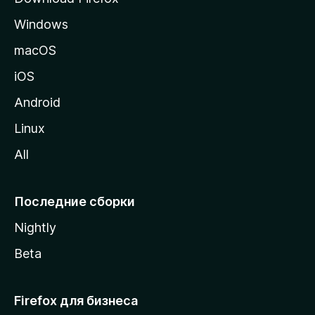
а
Windows
н
и
macOS
ц
iOS
у
M
Android
o
Linux
z
All
i
l
l
Последние сборки
a
Nightly
Beta
Firefox для бизнеса