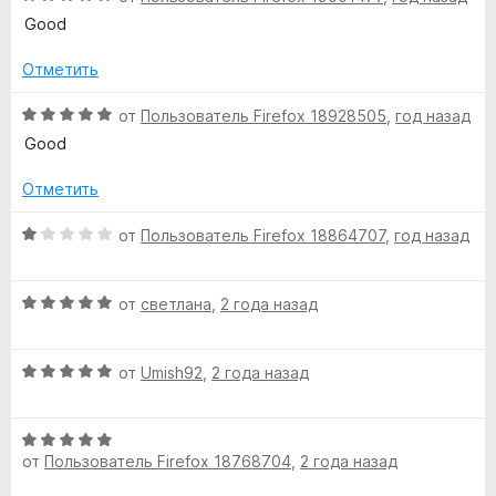
5
5
ц
е
Good
и
е
н
з
н
о
Отметить
5
е
н
н
а
О
от
Пользователь Firefox 18928505
,
год назад
о
5
ц
Good
н
и
е
а
з
н
Отметить
5
5
е
и
н
О
от
Пользователь Firefox 18864707
,
год назад
з
о
ц
5
н
е
а
О
н
от
светлана
,
2 года назад
5
ц
е
и
е
н
з
О
н
от
Umish92
,
2 года назад
о
5
ц
е
н
е
н
а
О
н
о
1
от
Пользователь Firefox 18768704
,
2 года назад
ц
е
н
и
е
н
а
з