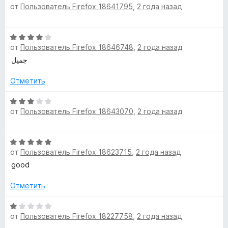
от
Пользователь Firefox 18641795
,
2 года назад
ц
з
н
е
5
о
н
н
О
е
а
от
Пользователь Firefox 18646748
,
2 года назад
ц
н
5
е
جميل
о
и
н
н
з
е
Отметить
а
5
н
4
о
О
и
от
Пользователь Firefox 18643070
,
2 года назад
н
ц
з
а
е
5
4
н
О
и
е
от
Пользователь Firefox 18623715
,
2 года назад
ц
з
н
е
good
5
о
н
н
е
Отметить
а
н
3
о
О
и
от
Пользователь Firefox 18227758
,
2 года назад
н
ц
з
а
е