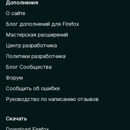
Дополнения
й
О сайте
т
и
Блог дополнений для Firefox
н
Мастерская расширений
а
Центр разработчика
д
о
Политики разработчика
м
Блог Сообщества
а
ш
Форум
н
Сообщить об ошибке
ю
Руководство по написанию отзывов
ю
с
т
Скачать
р
Download Firefox