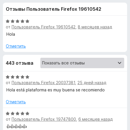
н
,
з
Отзывы Пользователь Firefox 19610542
5
е
а
и
р
з
О
а
от
Пользователь Firefox 19610542
,
8 месяцев назад
«
5
ц
F
е
Hola
н
i
T
е
Отметить
r
н
e
e
о
f
443 отзыва
н
o
a
а
x
5
О
и
от
Пользователь Firefox 20037381
,
25 дней назад
s
ц
з
е
Hola está plataforma es muy buena se recomiendo
5
н
e
е
Отметить
н
r
о
О
от
Пользователь Firefox 19747800
,
6 месяцев назад
н
ц
F
а
е
👍👍👍👍👍