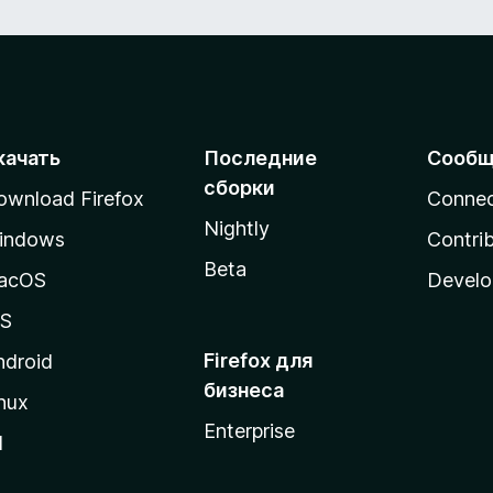
качать
Последние
Сообщ
сборки
ownload Firefox
Conne
Nightly
indows
Contri
Beta
acOS
Develo
OS
Firefox для
ndroid
бизнеса
nux
Enterprise
l