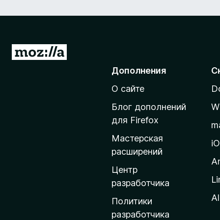
П
е
Дополнения
С
р
О сайте
D
е
й
Блог дополнений
W
т
для Firefox
m
и
Мастерская
н
i
расширений
а
A
д
Центр
Li
о
разработчика
м
Al
Политики
а
разработчика