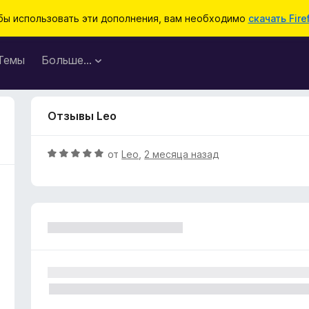
бы использовать эти дополнения, вам необходимо
скачать Fire
Темы
Больше…
Отзывы Leo
О
от
Leo
,
2 месяца назад
ц
е
н
е
н
о
н
а
5
и