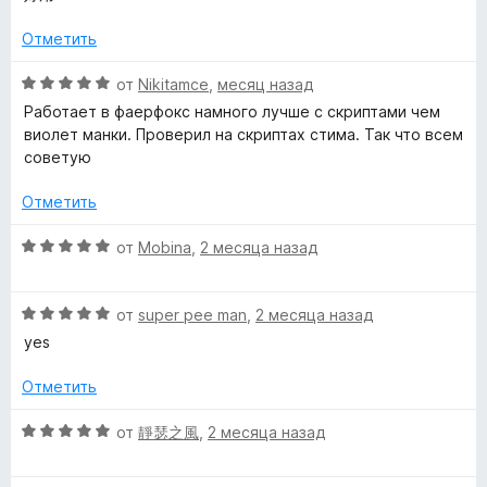
н
о
и
е
н
Отметить
з
н
а
5
о
О
5
от
Nikitamce
,
месяц назад
н
ц
и
Работает в фаерфокс намного лучше с скриптами чем
а
е
з
виолет манки. Проверил на скриптах стима. Так что всем
5
н
5
советую
и
е
з
н
Отметить
5
о
н
О
от
Mobina
,
2 месяца назад
а
ц
5
е
и
О
н
от
super pee man
,
2 месяца назад
з
ц
е
yes
5
е
н
н
о
Отметить
е
н
н
а
О
от
靜瑟之風
,
2 месяца назад
о
5
ц
н
и
е