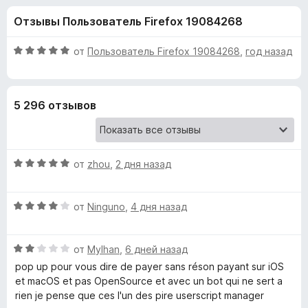
н
,
з
Отзывы Пользователь Firefox 19084268
7
е
а
и
р
з
О
от
Пользователь Firefox 19084268
,
год назад
а
«
5
ц
F
е
н
i
T
5 296 отзывов
е
r
н
e
a
о
f
н
o
О
m
от
zhou
,
2 дня назад
а
x
ц
5
е
и
p
О
н
от
Ninguno
,
4 дня назад
з
ц
е
5
e
е
н
О
н
от
Mylhan
,
6 дней назад
о
r
ц
е
н
pop up pour vous dire de payer sans réson payant sur iOS
е
н
а
et macOS et pas OpenSource et avec un bot qui ne sert a
н
о
5
rien je pense que ces l'un des pire userscript manager
m
е
н
и