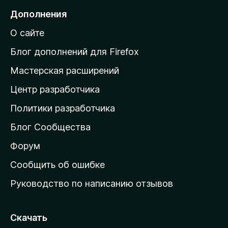
е
Дополнения
й
О сайте
т
и
Блог дополнений для Firefox
н
Мастерская расширений
а
Центр разработчика
д
о
Политики разработчика
м
Блог Сообщества
а
ш
Форум
н
Сообщить об ошибке
ю
Руководство по написанию отзывов
ю
с
т
Скачать