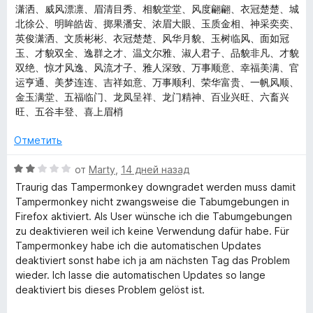
潇洒、威风漂凛、眉清目秀、相貌堂堂、风度翩翩、衣冠楚楚、城
北徐公、明眸皓齿、掷果潘安、浓眉大眼、玉质金相、神采奕奕、
英俊潇洒、文质彬彬、衣冠楚楚、风华月貌、玉树临风、面如冠
玉、才貌双全、逸群之才、温文尔雅、淑人君子、品貌非凡、才貌
双绝、惊才风逸、风流才子、雅人深致、万事顺意、幸福美满、官
运亨通、美梦连连、吉祥如意、万事顺利、荣华富贵、一帆风顺、
金玉满堂、五福临门、龙凤呈祥、龙门精神、百业兴旺、六畜兴
旺、五谷丰登、喜上眉梢
Отметить
О
от
Marty
,
14 дней назад
ц
Traurig das Tampermonkey downgradet werden muss damit
е
Tampermonkey nicht zwangsweise die Tabumgebungen in
н
Firefox aktiviert. Als User wünsche ich die Tabumgebungen
е
zu deaktivieren weil ich keine Verwendung dafür habe. Für
н
Tampermonkey habe ich die automatischen Updates
о
deaktiviert sonst habe ich ja am nächsten Tag das Problem
н
wieder. Ich lasse die automatischen Updates so lange
а
deaktiviert bis dieses Problem gelöst ist.
2