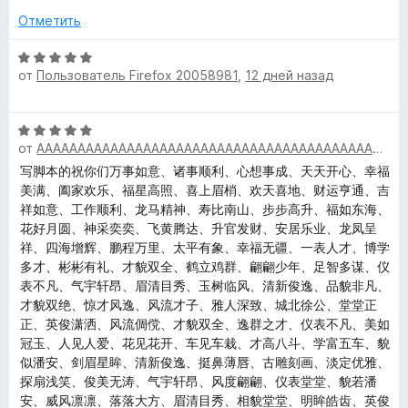
н
а
з
Отметить
o
о
4
5
н
и
О
n
а
з
от
Пользователь Firefox 20058981
,
12 дней назад
ц
2
5
е
и
k
н
О
з
е
от
AAAAAAAAAAAAAAAAAAAAAAAAAAAAAAAAAAAAAAAAAAAAAAAAAA
ц
5
н
e
е
写脚本的祝你们万事如意、诸事顺利、心想事成、天天开心、幸福
о
н
美满、阖家欢乐、福星高照、喜上眉梢、欢天喜地、财运亨通、吉
н
y
е
祥如意、工作顺利、龙马精神、寿比南山、步步高升、福如东海、
а
н
花好月圆、神采奕奕、飞黄腾达、升官发财、安居乐业、龙凤呈
5
о
»
祥、四海增辉、鹏程万里、太平有象、幸福无疆、一表人才、博学
и
н
多才、彬彬有礼、才貌双全、鹤立鸡群、翩翩少年、足智多谋、仪
з
а
表不凡、气宇轩昂、眉清目秀、玉树临风、清新俊逸、品貌非凡、
5
5
才貌双绝、惊才风逸、风流才子、雅人深致、城北徐公、堂堂正
и
正、英俊潇洒、风流倜傥、才貌双全、逸群之才、仪表不凡、美如
з
冠玉、人见人爱、花见花开、车见车栽、才高八斗、学富五车、貌
5
似潘安、剑眉星眸、清新俊逸、挺鼻薄唇、古雕刻画、淡定优雅、
探扇浅笑、俊美无涛、气宇轩昂、风度翩翩、仪表堂堂、貌若潘
安、威风凛凛、落落大方、眉清目秀、相貌堂堂、明眸皓齿、英俊