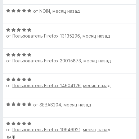
е
н
а
з
О
н
от
NOIN
,
месяц назад
о
5
5
ц
е
н
и
е
н
а
з
О
н
о
5
5
от
Пользователь Firefox 13135296
,
месяц назад
ц
е
н
и
е
н
а
з
н
о
5
5
О
е
н
и
от
Пользователь Firefox 20015873
,
месяц назад
ц
н
а
з
е
о
5
5
н
н
и
О
е
а
з
от
Пользователь Firefox 14604126
,
месяц назад
ц
н
5
5
е
о
и
н
н
з
О
от
SEBAS204
,
месяц назад
е
а
5
ц
н
5
е
о
и
О
н
н
з
от
Пользователь Firefox 19946921
,
месяц назад
ц
е
а
5
е
н
好用
5