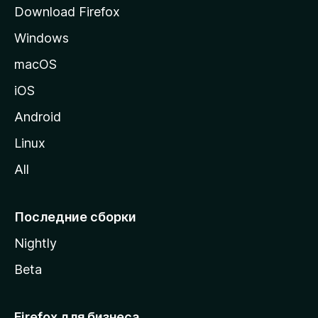
р
Download Firefox
а
Windows
н
и
macOS
ц
iOS
у
M
Android
o
Linux
z
All
i
l
l
Последние сборки
a
Nightly
Beta
Firefox для бизнеса