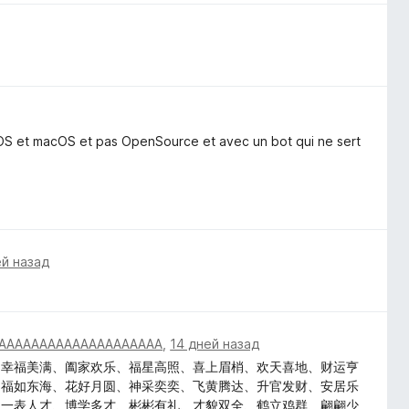
iOS et macOS et pas OpenSource et avec un bot qui ne sert
ей назад
AAAAAAAAAAAAAAAAAAAA
,
14 дней назад
、幸福美满、阖家欢乐、福星高照、喜上眉梢、欢天喜地、财运亨
、福如东海、花好月圆、神采奕奕、飞黄腾达、升官发财、安居乐
、一表人才、博学多才、彬彬有礼、才貌双全、鹤立鸡群、翩翩少