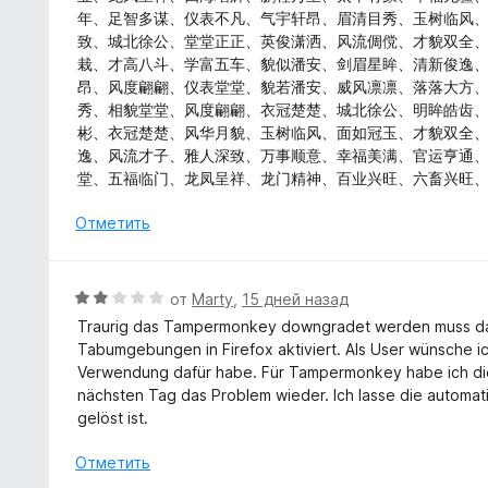
а
е
年、足智多谋、仪表不凡、气宇轩昂、眉清目秀、玉树临风
5
н
致、城北徐公、堂堂正正、英俊潇洒、风流倜傥、才貌双全
и
о
栽、才高八斗、学富五车、貌似潘安、剑眉星眸、清新俊逸
з
н
昂、风度翩翩、仪表堂堂、貌若潘安、威风凛凛、落落大方
5
а
秀、相貌堂堂、风度翩翩、衣冠楚楚、城北徐公、明眸皓齿
5
彬、衣冠楚楚、风华月貌、玉树临风、面如冠玉、才貌双全
и
逸、风流才子、雅人深致、万事顺意、幸福美满、官运亨通
з
堂、五福临门、龙凤呈祥、龙门精神、百业兴旺、六畜兴旺
5
Отметить
О
от
Marty
,
15 дней назад
ц
Traurig das Tampermonkey downgradet werden muss d
е
Tabumgebungen in Firefox aktiviert. Als User wünsche i
н
Verwendung dafür habe. Für Tampermonkey habe ich die
е
nächsten Tag das Problem wieder. Ich lasse die automat
н
gelöst ist.
о
н
Отметить
а