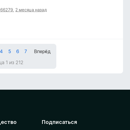
966279
,
2 месяца назад
4
5
6
7
Вперёд
а 1 из 212
ество
Подписаться