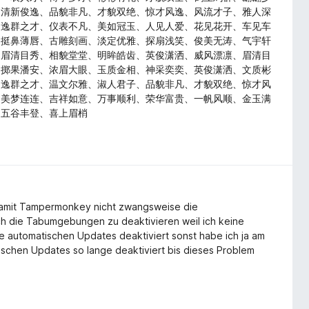
、清新俊逸、品貌非凡、才貌双绝、惊才风逸、风流才子、雅人深
、逸群之才、仪表不凡、美如冠玉、人见人爱、花见花开、车见车
、挺鼻薄唇、古雕刻画、淡定优雅、探扇浅笑、俊美无涛、气宇轩
、眉清目秀、相貌堂堂、明眸皓齿、英俊潇洒、威风漂凛、眉清目
、掷果潘安、浓眉大眼、玉质金相、神采奕奕、英俊潇洒、文质彬
、逸群之才、温文尔雅、淑人君子、品貌非凡、才貌双绝、惊才风
、美梦连连、吉祥如意、万事顺利、荣华富贵、一帆风顺、金玉满
、五谷丰登、喜上眉梢
amit Tampermonkey nicht zwangsweise die
ch die Tabumgebungen zu deaktivieren weil ich keine
 automatischen Updates deaktiviert sonst habe ich ja am
ischen Updates so lange deaktiviert bis dieses Problem