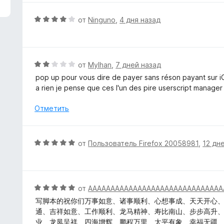
з
н
5
е
О
от
Ninguno
,
4 дня назад
н
ц
о
е
н
н
а
е
О
от
Mylhan
,
7 дней назад
5
н
ц
pop up pour vous dire de payer sans réson payant sur 
и
о
е
a rien je pense que ces l'un des pire userscript manager
з
н
н
5
а
е
Отметить
4
н
и
о
з
н
О
от
Пользователь Firefox 20058981
,
12 дн
5
а
ц
2
е
и
н
з
е
О
от
AAAAAAAAAAAAAAAAAAAAAAAAAAAAAA
5
н
ц
写脚本的祝你们万事如意、诸事顺利、心想事成、天天开心
о
е
通、吉祥如意、工作顺利、龙马精神、寿比南山、步步高升
н
н
业、龙凤呈祥、四海增辉、鹏程万里、太平有象、幸福无疆