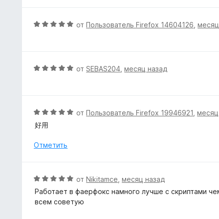
е
з
н
н
5
а
е
О
от
Пользователь Firefox 14604126
,
месяц
5
н
ц
и
о
е
з
н
н
5
а
е
О
от
SEBAS204
,
месяц назад
5
н
ц
и
о
е
з
н
н
5
а
е
О
от
Пользователь Firefox 19946921
,
месяц
5
н
ц
好用
и
о
е
з
н
н
Отметить
5
а
е
5
н
и
о
О
от
Nikitamce
,
месяц назад
з
н
ц
5
Работает в фаерфокс намного лучше с скриптами чем
а
е
всем советую
5
н
и