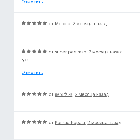
е
Отметить
з
н
5
о
н
О
от
Mobina
,
2 месяца назад
а
ц
5
е
и
н
з
е
О
от
super pee man
,
2 месяца назад
5
н
ц
yes
о
е
н
н
Отметить
а
е
5
н
и
о
О
от
靜瑟之風
,
2 месяца назад
з
н
ц
5
а
е
5
н
и
е
О
от
Konrad Papala
,
2 месяца назад
з
н
ц
5
о
е
н