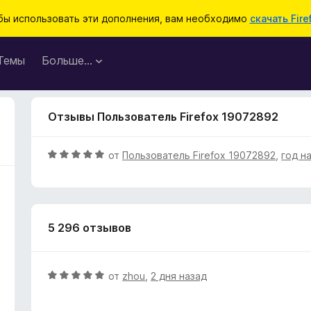
бы использовать эти дополнения, вам необходимо
скачать Fire
Темы
Больше…
Отзывы Пользователь Firefox 19072892
О
от
Пользователь Firefox 19072892
,
год н
ц
е
н
е
5 296 отзывов
н
о
н
а
О
от
zhou
,
2 дня назад
5
ц
и
е