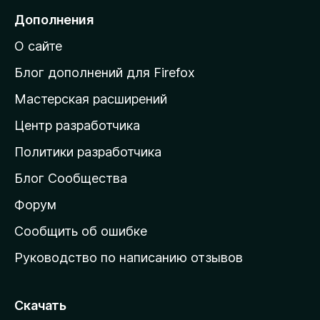
е
Дополнения
й
О сайте
т
и
Блог дополнений для Firefox
н
Мастерская расширений
а
Центр разработчика
д
о
Политики разработчика
м
Блог Сообщества
а
ш
Форум
н
Сообщить об ошибке
ю
Руководство по написанию отзывов
ю
с
т
Скачать