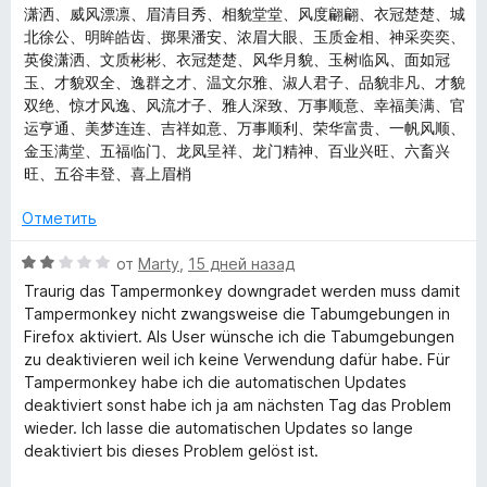
潇洒、威风漂凛、眉清目秀、相貌堂堂、风度翩翩、衣冠楚楚、城
北徐公、明眸皓齿、掷果潘安、浓眉大眼、玉质金相、神采奕奕、
英俊潇洒、文质彬彬、衣冠楚楚、风华月貌、玉树临风、面如冠
玉、才貌双全、逸群之才、温文尔雅、淑人君子、品貌非凡、才貌
双绝、惊才风逸、风流才子、雅人深致、万事顺意、幸福美满、官
运亨通、美梦连连、吉祥如意、万事顺利、荣华富贵、一帆风顺、
金玉满堂、五福临门、龙凤呈祥、龙门精神、百业兴旺、六畜兴
旺、五谷丰登、喜上眉梢
Отметить
О
от
Marty
,
15 дней назад
ц
Traurig das Tampermonkey downgradet werden muss damit
е
Tampermonkey nicht zwangsweise die Tabumgebungen in
н
Firefox aktiviert. Als User wünsche ich die Tabumgebungen
е
zu deaktivieren weil ich keine Verwendung dafür habe. Für
н
Tampermonkey habe ich die automatischen Updates
о
deaktiviert sonst habe ich ja am nächsten Tag das Problem
н
wieder. Ich lasse die automatischen Updates so lange
а
deaktiviert bis dieses Problem gelöst ist.
2