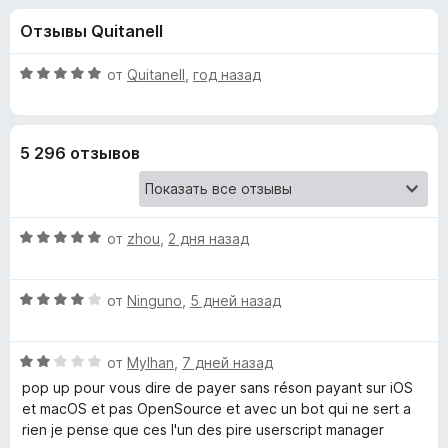
н
,
з
Отзывы Quitanell
7
е
а
и
р
з
О
от
Quitanell
,
год назад
а
«
5
ц
F
е
н
i
T
5 296 отзывов
е
r
н
e
a
о
f
н
o
О
m
от
zhou
,
2 дня назад
а
x
ц
5
е
и
p
О
н
от
Ninguno
,
5 дней назад
з
ц
е
5
e
е
н
О
н
от
Mylhan
,
7 дней назад
о
r
ц
е
н
pop up pour vous dire de payer sans réson payant sur iOS
е
н
а
et macOS et pas OpenSource et avec un bot qui ne sert a
н
о
5
rien je pense que ces l'un des pire userscript manager
m
е
н
и