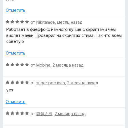
н
о
и
е
н
Отметить
з
н
а
5
о
О
5
от
Nikitamce
,
месяц назад
н
ц
и
Работает в фаерфокс намного лучше с скриптами чем
а
е
з
виолет манки. Проверил на скриптах стима. Так что всем
5
н
5
советую
и
е
з
н
Отметить
5
о
н
О
от
Mobina
,
2 месяца назад
а
ц
5
е
и
О
н
от
super pee man
,
2 месяца назад
з
ц
е
yes
5
е
н
н
о
Отметить
е
н
н
а
О
от
靜瑟之風
,
2 месяца назад
о
5
ц
н
и
е