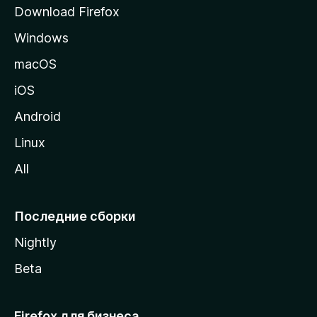
р
Download Firefox
а
Windows
н
и
macOS
ц
iOS
у
M
Android
o
Linux
z
All
i
l
l
Последние сборки
a
Nightly
Beta
Firefox для бизнеса