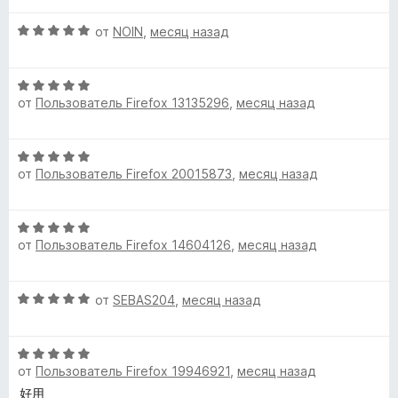
е
н
а
з
О
н
от
NOIN
,
месяц назад
о
5
5
ц
е
н
и
е
н
а
з
О
н
о
5
5
от
Пользователь Firefox 13135296
,
месяц назад
ц
е
н
и
е
н
а
з
н
о
5
5
О
е
н
и
от
Пользователь Firefox 20015873
,
месяц назад
ц
н
а
з
е
о
5
5
н
н
и
О
е
а
з
от
Пользователь Firefox 14604126
,
месяц назад
ц
н
5
5
е
о
и
н
н
з
О
от
SEBAS204
,
месяц назад
е
а
5
ц
н
5
е
о
и
О
н
н
з
от
Пользователь Firefox 19946921
,
месяц назад
ц
е
а
5
е
н
好用
5