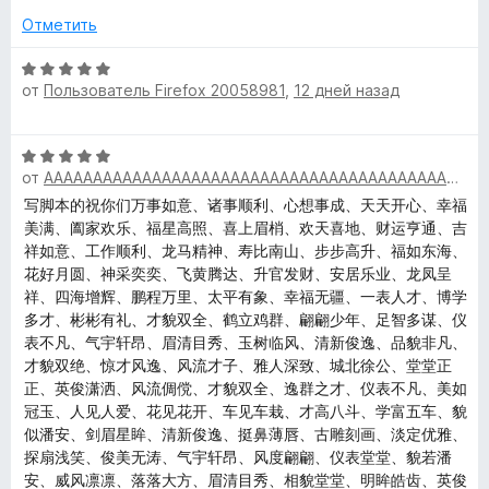
н
а
з
Отметить
o
о
4
5
н
и
О
n
а
з
от
Пользователь Firefox 20058981
,
12 дней назад
ц
2
5
е
и
k
н
О
з
е
от
AAAAAAAAAAAAAAAAAAAAAAAAAAAAAAAAAAAAAAAAAAAAAAAAAA
ц
5
н
e
е
写脚本的祝你们万事如意、诸事顺利、心想事成、天天开心、幸福
о
н
美满、阖家欢乐、福星高照、喜上眉梢、欢天喜地、财运亨通、吉
н
y
е
祥如意、工作顺利、龙马精神、寿比南山、步步高升、福如东海、
а
н
花好月圆、神采奕奕、飞黄腾达、升官发财、安居乐业、龙凤呈
5
о
»
祥、四海增辉、鹏程万里、太平有象、幸福无疆、一表人才、博学
и
н
多才、彬彬有礼、才貌双全、鹤立鸡群、翩翩少年、足智多谋、仪
з
а
表不凡、气宇轩昂、眉清目秀、玉树临风、清新俊逸、品貌非凡、
5
5
才貌双绝、惊才风逸、风流才子、雅人深致、城北徐公、堂堂正
и
正、英俊潇洒、风流倜傥、才貌双全、逸群之才、仪表不凡、美如
з
冠玉、人见人爱、花见花开、车见车栽、才高八斗、学富五车、貌
5
似潘安、剑眉星眸、清新俊逸、挺鼻薄唇、古雕刻画、淡定优雅、
探扇浅笑、俊美无涛、气宇轩昂、风度翩翩、仪表堂堂、貌若潘
安、威风凛凛、落落大方、眉清目秀、相貌堂堂、明眸皓齿、英俊