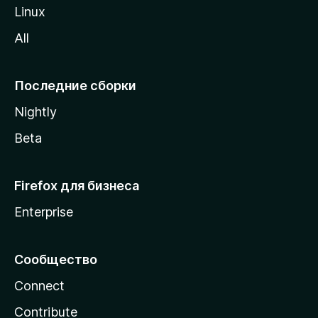
o
Linux
z
All
i
l
l
Последние сборки
a
Nightly
Beta
Firefox для бизнеса
Enterprise
Сообщество
Connect
Contribute