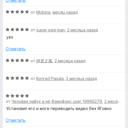
Отметить
5
о
н
О
от
Mobina
,
месяц назад
а
ц
5
е
и
О
н
от
super pee man
,
2 месяца назад
з
ц
е
yes
5
е
н
н
о
Отметить
е
н
н
а
О
от
靜瑟之風
,
2 месяца назад
о
5
ц
н
и
е
а
з
О
н
от
Konrad Papala
,
2 месяца назад
5
5
ц
е
и
е
н
з
О
н
о
от
Человек найух а не Фаерфокс user 19966279
,
2 месяца назад
5
ц
е
н
е
н
а
Установил его и моге переводить видео без ЯГовно
н
о
5
е
н
Отметить
и
н
а
з