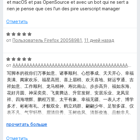
е
н
а
et macOS et pas OpenSource et avec un bot qui ne sert a
н
о
5
rien je pense que ces l'un des pire userscript manager
o
е
н
и
н
а
з
Отметить
n
о
4
5
н
и
О
k
а
з
от
Пользователь Firefox 20058981
,
11 дней назад
ц
2
5
е
и
н
e
О
з
е
от
AAAAAAAAAAAAAAAAAAAAAAAAAAAAAAAAAAAAAAAAAAAAAAAAAA
ц
5
н
y
е
写脚本的祝你们万事如意、诸事顺利、心想事成、天天开心、幸福
о
н
美满、阖家欢乐、福星高照、喜上眉梢、欢天喜地、财运亨通、吉
н
»
е
祥如意、工作顺利、龙马精神、寿比南山、步步高升、福如东海、
а
н
花好月圆、神采奕奕、飞黄腾达、升官发财、安居乐业、龙凤呈
5
о
祥、四海增辉、鹏程万里、太平有象、幸福无疆、一表人才、博学
и
н
多才、彬彬有礼、才貌双全、鹤立鸡群、翩翩少年、足智多谋、仪
з
а
表不凡、气宇轩昂、眉清目秀、玉树临风、清新俊逸、品貌非凡、
5
5
才貌双绝、惊才风逸、风流才子、雅人深致、城北徐公、堂堂正
Р
прочитать больше
и
正、英俊潇洒、风流倜傥、才貌双全、逸群之才、仪表不凡、美如
а
з
冠玉、人见人爱、花见花开、车见车栽、才高八斗、学富五车、貌
з
5
Отметить
似潘安、剑眉星眸、清新俊逸、挺鼻薄唇、古雕刻画、淡定优雅、