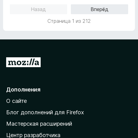
о
5
5
Назад
Вперёд
н
и
а
з
Страница 1 из 212
5
5
и
з
5
П
е
р
е
Дополнения
й
О сайте
т
и
Блог дополнений для Firefox
н
Мастерская расширений
а
Центр разработчика
д