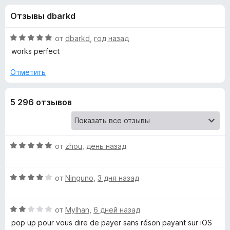
н
,
з
Отзывы dbarkd
7
е
а
и
р
з
О
от
dbarkd
,
год назад
а
«
5
ц
works perfect
F
е
н
i
Отметить
T
е
r
н
e
a
5 296 отзывов
о
f
н
o
m
а
x
5
и
О
от
zhou
,
день назад
p
з
ц
5
е
e
О
н
от
Ninguno
,
3 дня назад
ц
е
r
е
н
О
н
от
Mylhan
,
6 дней назад
о
ц
е
m
н
pop up pour vous dire de payer sans réson payant sur iOS