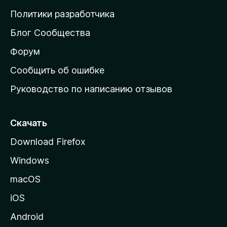
о
Политики разработчика
м
Блог Сообщества
а
ш
Форум
н
Сообщить об ошибке
ю
Руководство по написанию отзывов
ю
с
т
Скачать
р
Download Firefox
а
Windows
н
и
macOS
ц
iOS
у
M
Android