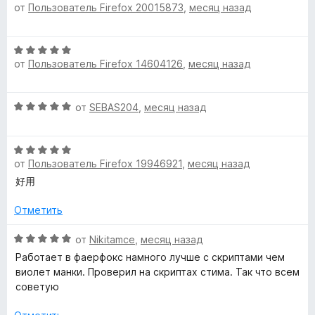
от
Пользователь Firefox 20015873
,
месяц назад
ц
н
а
з
е
о
5
5
н
н
и
О
е
а
з
от
Пользователь Firefox 14604126
,
месяц назад
ц
н
5
5
е
о
и
н
н
з
О
от
SEBAS204
,
месяц назад
е
а
5
ц
н
5
е
о
и
О
н
н
з
от
Пользователь Firefox 19946921
,
месяц назад
ц
е
а
5
е
н
好用
5
н
о
и
е
н
Отметить
з
н
а
5
о
О
5
от
Nikitamce
,
месяц назад
н
ц
и
Работает в фаерфокс намного лучше с скриптами чем
а
е
з
виолет манки. Проверил на скриптах стима. Так что всем
5
н
5
советую
и
е
з
н