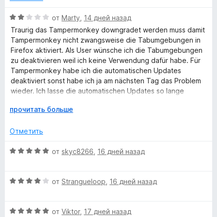
в
探扇浅笑、俊美无涛、气宇轩昂、风度翩翩、仪表堂堂、貌若潘
е
О
от
Marty
,
14 дней назад
安、威风凛凛、落落大方、眉清目秀、相貌堂堂、明眸皓齿、英俊
р
ц
潇洒、威风漂凛、眉清目秀、相貌堂堂、风度翩翩、衣冠楚楚、城
Traurig das Tampermonkey downgradet werden muss damit
н
е
北徐公、明眸皓齿、掷果潘安、浓眉大眼、玉质金相、神采奕奕、
Tampermonkey nicht zwangsweise die Tabumgebungen in
и
н
英俊潇洒、文质彬彬、衣冠楚楚、风华月貌、玉树临风、面如冠
Firefox aktiviert. Als User wünsche ich die Tabumgebungen
т
е
玉、才貌双全、逸群之才、温文尔雅、淑人君子、品貌非凡、才貌
zu deaktivieren weil ich keine Verwendung dafür habe. Für
е
н
双绝、惊才风逸、风流才子、雅人深致、万事顺意、幸福美满、官
Tampermonkey habe ich die automatischen Updates
,
о
运亨通、美梦连连、吉祥如意、万事顺利、荣华富贵、一帆风顺、
deaktiviert sonst habe ich ja am nächsten Tag das Problem
ч
н
金玉满堂、五福临门、龙凤呈祥、龙门精神、百业兴旺、六畜兴
wieder. Ich lasse die automatischen Updates so lange
т
а
旺、五谷丰登、喜上眉梢
deaktiviert bis dieses Problem gelöst ist.
о
2
Р
прочитать больше
б
и
а
ы
з
з
Отметить
5
в
е
О
от
skyc8266
,
16 дней назад
р
ц
н
е
и
О
н
от
Strangueloop
,
16 дней назад
т
ц
е
е
е
н
,
О
н
от
Viktor
,
17 дней назад
о