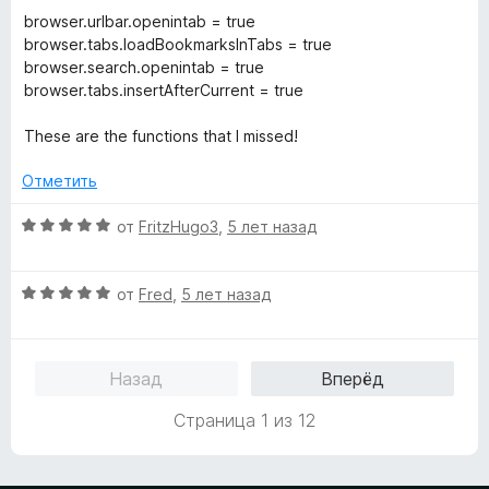
н
browser.urlbar.openintab = true
а
browser.tabs.loadBookmarksInTabs = true
4
browser.search.openintab = true
и
browser.tabs.insertAfterCurrent = true
з
5
These are the functions that I missed!
Отметить
О
от
FritzHugo3
,
5 лет назад
ц
е
О
н
от
Fred
,
5 лет назад
ц
е
е
н
н
о
Назад
Вперёд
е
н
н
а
Страница 1 из 12
о
5
н
и
а
з