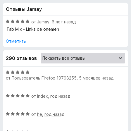
н
,
з
Отзывы Jamay
4
е
а
и
р
з
О
от
Jamay
,
6 лет назад
а
«
5
ц
Tab Mix - Links de onemen
F
е
н
i
Отметить
T
е
r
н
e
a
290 отзывов
о
f
н
o
b
а
О
x
5
от
Пользователь Firefox 19798255
,
5 месяцев назад
ц
и
M
е
з
н
5
О
от
Index
,
год назад
е
i
ц
н
е
о
x
О
н
от
he
,
год назад
н
ц
е
а
-
е
н
5