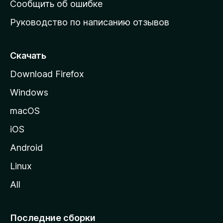
Сообщить об ошибке
ю
Руководство по написанию отзывов
ю
с
т
Скачать
р
Download Firefox
а
Windows
н
и
macOS
ц
iOS
у
M
Android
o
Linux
z
All
i
l
l
Последние сборки