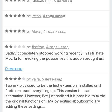
О
н
от
radix2011
,
4 года назад
о
и
ц
е
н
з
е
н
а
5
О
н
от
imton
,
4 года назад
о
5
ц
е
н
и
е
н
а
з
О
н
от
Maksi
,
4 года назад
о
5
5
ц
е
н
и
е
н
а
з
О
н
от
firefrog
,
4 года назад
о
5
5
ц
е
н
и
Sadly, it completely stopped working recently =/ I still hate
е
н
а
з
Mozilla for revoking the possibilities this addon brought us.
н
о
5
5
е
н
и
Отметить
н
а
з
о
5
5
О
от
vajra
,
5 лет назад
н
и
ц
Tab mix plus used to be the first extension I installed until
а
з
е
firefox messed everything up. This version is a sad
2
5
н
alternative. However, I've just realised it is possible to mimic
и
е
the original functions of TM+ by editing about:config Try
з
н
editing these settings...
5
о