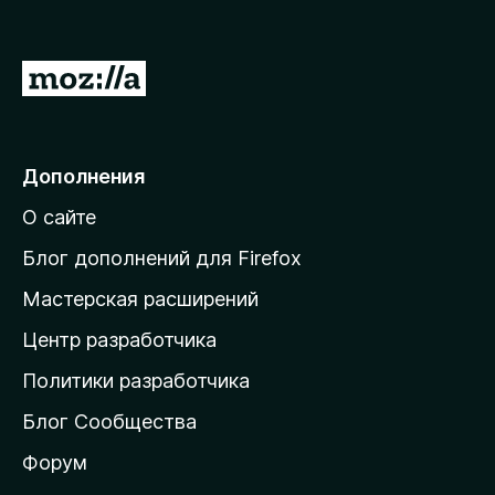
5
5
и
з
П
5
е
р
е
Дополнения
й
О сайте
т
и
Блог дополнений для Firefox
н
Мастерская расширений
а
Центр разработчика
д
о
Политики разработчика
м
Блог Сообщества
а
ш
Форум
н