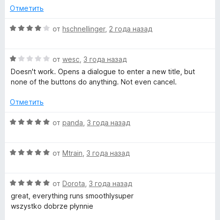
е
н
Отметить
н
а
о
О
1
от
hschnellinger
,
2 года назад
н
ц
и
а
е
з
О
3
н
от
wesc
,
3 года назад
5
ц
и
е
Doesn't work. Opens a dialogue to enter a new title, but
е
з
н
none of the buttons do anything. Not even cancel.
н
5
о
е
н
Отметить
н
а
о
4
О
от
panda
,
3 года назад
н
и
ц
а
з
е
1
5
О
н
от
Mtrain
,
3 года назад
и
ц
е
з
е
н
5
О
н
от
Dorota
,
3 года назад
о
ц
е
н
great, everything runs smoothlysuper
е
н
а
wszystko dobrze płynnie
н
о
5