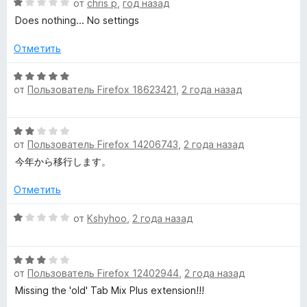
О
н
от
chris p
,
год назад
о
и
ц
е
н
Does nothing... No settings
L
з
е
н
а
5
н
о
5
Отметить
i
е
н
и
н
а
з
О
n
о
5
от
Пользователь Firefox 18623421
,
2 года назад
5
ц
н
и
е
а
з
k
н
О
1
5
е
от
Пользователь Firefox 14206743
,
2 года назад
ц
и
н
s
е
з
今年から移行します。
о
н
5
н
»
е
Отметить
а
н
5
о
О
от
Kshyhoo
,
2 года назад
и
н
ц
з
а
е
5
О
2
н
от
Пользователь Firefox 12402944
,
2 года назад
ц
и
е
е
з
н
Missing the 'old' Tab Mix Plus extension!!!
н
5
о