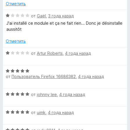
е
н
и
Отметить
н
а
з
о
5
5
О
от
Gaël
,
3 года назад
н
и
ц
J'ai installé ce module et ça ne fait rien... Donc je désinstalle
а
з
е
aussitôt
5
5
н
и
е
Отметить
з
н
5
о
О
от
Artur Roberts
,
4 года назад
н
ц
а
е
1
О
н
и
от
Пользователь Firefox 16686382
,
4 года назад
ц
е
з
е
н
5
н
о
О
от
johnny lee
,
4 года назад
е
н
ц
н
а
е
о
1
О
н
от
uimk
,
4 года назад
н
и
ц
е
а
з
е
н
5
5